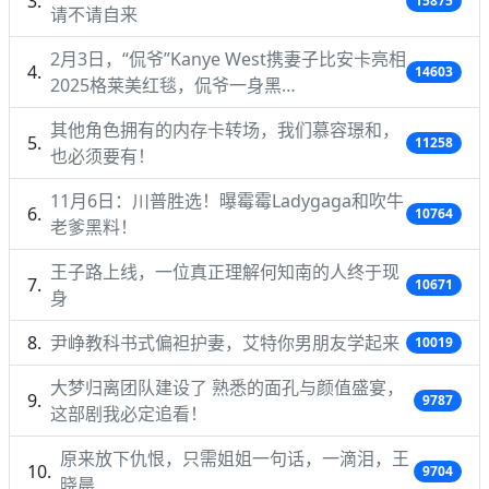
15875
请不请自来
2月3日，“侃爷”Kanye West携妻子比安卡亮相
14603
2025格莱美红毯，侃爷一身黑…
其他角色拥有的内存卡转场，我们慕容璟和，
11258
也必须要有！
11月6日：川普胜选！曝霉霉Ladygaga和吹牛
10764
老爹黑料！
王子路上线，一位真正理解何知南的人终于现
10671
身
尹峥教科书式偏袒护妻，艾特你男朋友学起来
10019
大梦归离团队建设了 熟悉的面孔与颜值盛宴，
9787
这部剧我必定追看！
原来放下仇恨，只需姐姐一句话，一滴泪，王
9704
晓晨