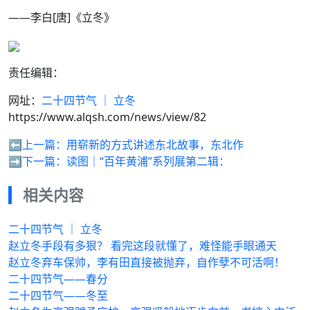
——李白[唐]《立冬》
责任编辑：
网址：
二十四节气 ｜ 立冬
https://www.alqsh.com/news/view/82
⬅️上一篇：
用崭新的方式讲述东北故事，东北作
➡️下一篇：
读图｜“百年黄浦”系列展第二辑：
相关内容
二十四节气 ｜ 立冬
赵立冬手段有多狠？ 看完这段就懂了，难怪能手眼通天
赵立冬弃车保帅，李有田直接被抛弃，自作孽不可活啊！
二十四节气——春分
二十四节气——冬至