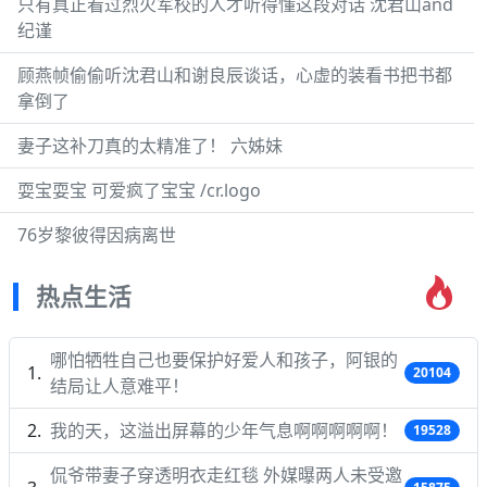
只有真正看过烈火军校的人才听得懂这段对话 沈君山and
纪谨
顾燕帧偷偷听沈君山和谢良辰谈话，心虚的装看书把书都
拿倒了
妻子这补刀真的太精准了！ 六姊妹
耍宝耍宝 可爱疯了宝宝 /cr.logo
76岁黎彼得因病离世
热点生活
哪怕牺牲自己也要保护好爱人和孩子，阿银的
20104
结局让人意难平！
我的天，这溢出屏幕的少年气息啊啊啊啊啊！
19528
侃爷带妻子穿透明衣走红毯 外媒曝两人未受邀