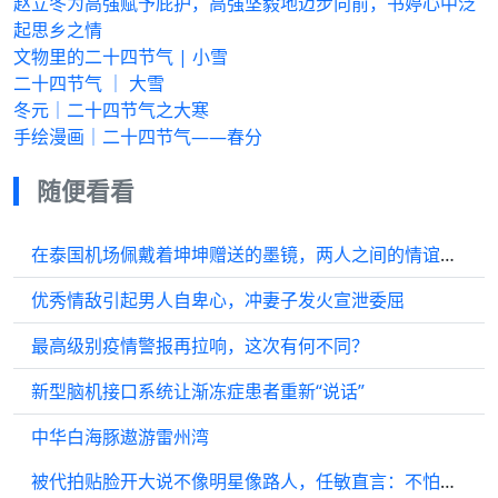
赵立冬为高强赋予庇护，高强坚毅地迈步向前，书婷心中泛
起思乡之情
文物里的二十四节气 | 小雪
二十四节气 ｜ 大雪
冬元｜二十四节气之大寒
手绘漫画｜二十四节气——春分
随便看看
在泰国机场佩戴着坤坤赠送的墨镜，两人之间的情谊真是令人羡慕！
优秀情敌引起男人自卑心，冲妻子发火宣泄委屈
最高级别疫情警报再拉响，这次有何不同？
新型脑机接口系统让渐冻症患者重新“说话”
中华白海豚遨游雷州湾
被代拍贴脸开大说不像明星像路人，任敏直言：不怕我的粉丝揍你吗？