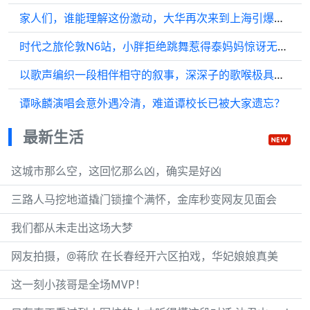
家人们，谁能理解这份激动，大华再次来到上海引爆全场，还有生哥的加入…
时代之旅伦敦N6站，小胖拒绝跳舞惹得泰妈妈惊讶无比?
以歌声编织一段相伴相守的叙事，深深子的歌喉极具视觉感染力…
谭咏麟演唱会意外遇冷清，难道谭校长已被大家遗忘？
最新生活
这城市那么空，这回忆那么凶，确实是好凶
三路人马挖地道撬门锁撞个满怀，金库秒变网友见面会
我们都从未走出这场大梦
网友拍摄，@蒋欣 在长春经开六区拍戏，华妃娘娘真美
这一刻小孩哥是全场MVP！