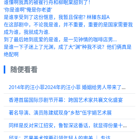
谁懂啊我真的被崔行舟和柳眠棠甜到了！
‘你是谁啊’‘俺是你老婆’
是谁享受到了这份惬意，我暂且保密? 林臻东超A
在这部剧中，不论我是谁，并不重要，重要的是国家需要我
成为谁，我就成为谁.
到了最后她到底爱的是谁，是一见钟情的咖啡店男…
是谁一下子迷上了光渊，成了大“渊”种我不说？他们俩真是
绝配啊
随便看看
2014年的汪小菲2024年的汪小菲 婚姻给男人带来了什么！
香港首届国际莎剧节开幕：跨国艺术家共襄文化盛宴
著名导演、演员陈建斌现身“乡愁”伍宇娟艺术展
同样是反对宋江招安，鲁智深这番话，就显得份量十足！
邱天：芒果美术馆要引领年轻人的审美 ｜ 专访