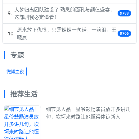
大梦归离团队建设了 熟悉的面孔与颜值盛宴，
9788
这部剧我必定追看！
原来放下仇恨，只需姐姐一句话，一滴泪，王
9706
晓晨
专题
微博之夜
推荐生活
细节见人品！星爷鼓励演员放开多讲几
句，坎坷来时路让他懂得体谅新人