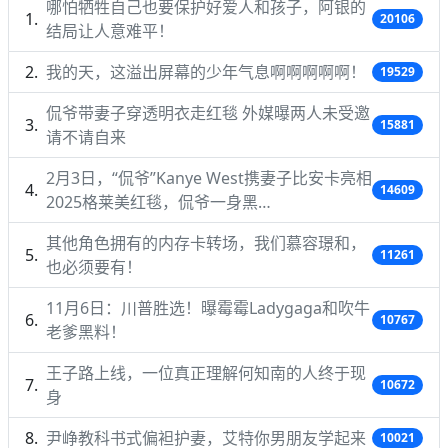
哪怕牺牲自己也要保护好爱人和孩子，阿银的
20106
结局让人意难平！
我的天，这溢出屏幕的少年气息啊啊啊啊啊！
19529
侃爷带妻子穿透明衣走红毯 外媒曝两人未受邀
15881
请不请自来
2月3日，“侃爷”Kanye West携妻子比安卡亮相
14609
2025格莱美红毯，侃爷一身黑…
其他角色拥有的内存卡转场，我们慕容璟和，
11261
也必须要有！
11月6日：川普胜选！曝霉霉Ladygaga和吹牛
10767
老爹黑料！
王子路上线，一位真正理解何知南的人终于现
10672
身
尹峥教科书式偏袒护妻，艾特你男朋友学起来
10021