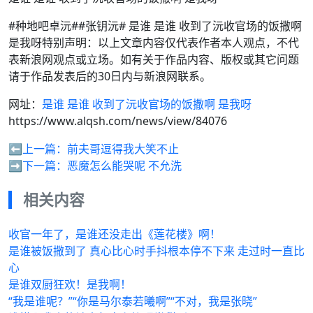
#种地吧卓沅##张钥沅# 是谁 是谁 收到了沅收官场的饭撒啊
是我呀特别声明：以上文章内容仅代表作者本人观点，不代
表新浪网观点或立场。如有关于作品内容、版权或其它问题
请于作品发表后的30日内与新浪网联系。
网址：
是谁 是谁 收到了沅收官场的饭撒啊 是我呀
https://www.alqsh.com/news/view/84076
⬅️上一篇：
前夫哥逗得我大笑不止
➡️下一篇：
恶魔怎么能哭呢 不允洗
相关内容
收官一年了，是谁还没走出《莲花楼》啊！
是谁被饭撒到了 真心比心时手抖根本停不下来 走过时一直比
心
是谁双厨狂欢！是我啊！
“我是谁呢？”“你是马尔泰若曦啊”“不对，我是张晓”