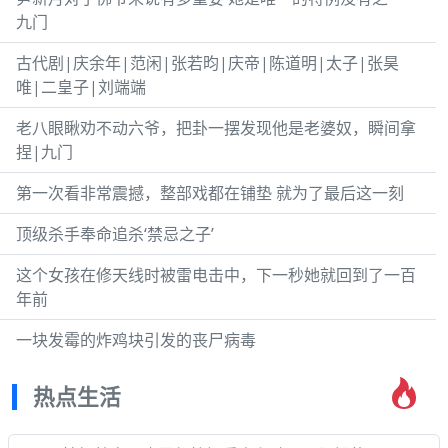
九门
古代剧|庆余年|范闲|张若昀|庆帝|陈道明|太子|张昊
唯|二皇子|刘端端
老八眼瞅劝不动六爷，把卦一摆发现他是老婆奴，瞬间拿
捏|九门
第一次看非常震撼，整部戏都在铺垫 就为了最后这一刻
顶级杀手奉命追杀‘禁忌之子’
这个女孩在修天线时被雷电击中，下一秒她就回到了一百
年前
一块发霉的炸鸡块引发的丧尸病毒
热点生活