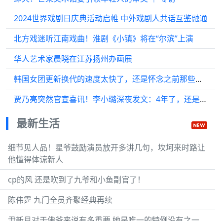
2024世界戏剧日庆典活动启帷 中外戏剧人共话互鉴融通
北方戏迷听江南戏曲！淮剧《小镇》将在“尔滨”上演
华人艺术家晨晓在江苏扬州办画展
韩国女团更新换代的速度太快了，还是怀念之前那些活力少女团体，SM新女团
贾乃亮突然官宣喜讯！李小璐深夜发文：4年了，还是回不去了......
最新生活
细节见人品！星爷鼓励演员放开多讲几句，坎坷来时路让
他懂得体谅新人
cp的风 还是吹到了九爷和小鱼副官了！
陈伟霆 九门全员齐聚经典再续
尹新月对于佛爷来说有多重要 她是唯一的特例没有之一