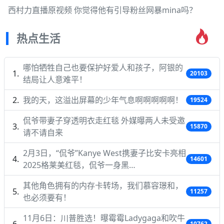
西村力直播原视频 你觉得他有引导粉丝网暴mina吗？
热点生活
哪怕牺牲自己也要保护好爱人和孩子，阿银的
20103
结局让人意难平！
我的天，这溢出屏幕的少年气息啊啊啊啊啊！
19524
侃爷带妻子穿透明衣走红毯 外媒曝两人未受邀
15870
请不请自来
2月3日，“侃爷”Kanye West携妻子比安卡亮相
14601
2025格莱美红毯，侃爷一身黑…
其他角色拥有的内存卡转场，我们慕容璟和，
11257
也必须要有！
11月6日：川普胜选！曝霉霉Ladygaga和吹牛
10762