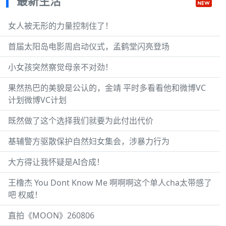
最新生活
女人被无形的力量控制住了！
首届太阳岛电影周启动仪式，孟鹤堂闪亮登场
小女孩突然察觉母亲不对劲！
果然热巴的美貌是公认的，金靖 平时多看看他和微博VC
计划微博VC计划
既然做了这个选择我们就要为此付出代价
基辅警方驱散保护自然妇女集会，涉暴力行为
大方得让我怀疑是AI合成！
王橹杰 You Dont Know Me 啊啊啊这个单人cha太带感了
吧 权威！
直拍《MOON》260806