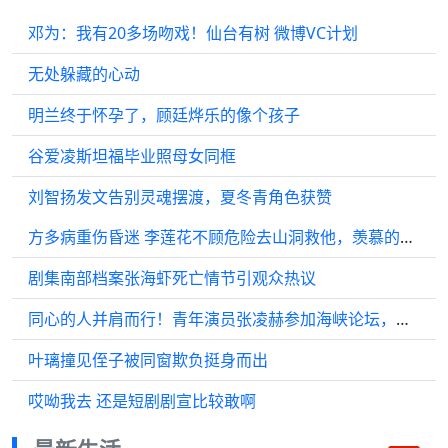
邓为：我有20多场吻戏！仙台有树 微博VC计划
无处躲藏的心动
明兰终于怀孕了，顾廷烨乐的像个孩子
谷爱凌斯坦福毕业照母女同框
刘智扬发文告别灵魂摆渡，夏冬青角色获赞
方多病重伤昏迷 李莲花不顾危险去山洞救他，羡慕的友情
剧集南部档案张海虾死亡情节引观众热议
同心的人并肩而行！青年演员张凌赫参加海峡论坛，首度回应来自台湾的热情邀约
叶璃撞见侄子被同窗欺负挺身而出
哎呦我去 还是短剧剧宣比较敢啊