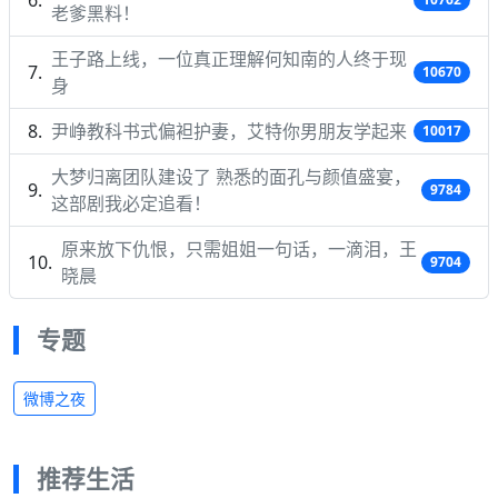
老爹黑料！
王子路上线，一位真正理解何知南的人终于现
10670
身
尹峥教科书式偏袒护妻，艾特你男朋友学起来
10017
大梦归离团队建设了 熟悉的面孔与颜值盛宴，
9784
这部剧我必定追看！
原来放下仇恨，只需姐姐一句话，一滴泪，王
9704
晓晨
专题
微博之夜
推荐生活