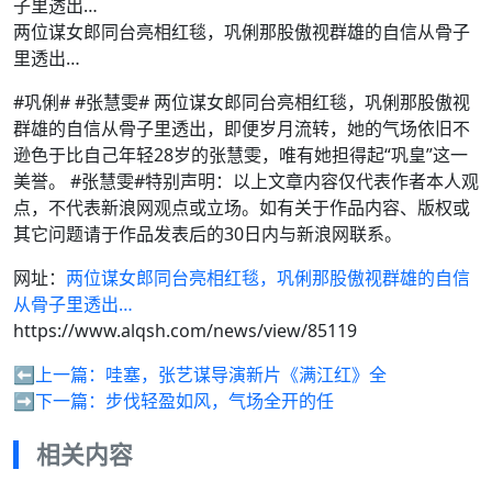
两位谋女郎同台亮相红毯，巩俐那股傲视群雄的自信从骨子
里透出…
#巩俐# #张慧雯# 两位谋女郎同台亮相红毯，巩俐那股傲视
群雄的自信从骨子里透出，即便岁月流转，她的气场依旧不
逊色于比自己年轻28岁的张慧雯，唯有她担得起“巩皇”这一
美誉。 #张慧雯#特别声明：以上文章内容仅代表作者本人观
点，不代表新浪网观点或立场。如有关于作品内容、版权或
其它问题请于作品发表后的30日内与新浪网联系。
网址：
两位谋女郎同台亮相红毯，巩俐那股傲视群雄的自信
从骨子里透出…
https://www.alqsh.com/news/view/85119
⬅️上一篇：
哇塞，张艺谋导演新片《满江红》全
➡️下一篇：
步伐轻盈如风，气场全开的任
相关内容