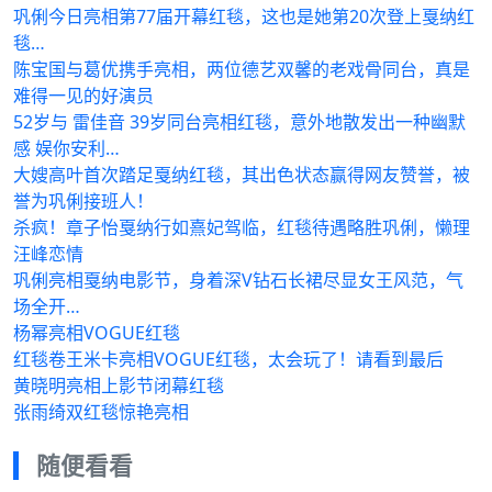
巩俐今日亮相第77届开幕红毯，这也是她第20次登上戛纳红
毯…
陈宝国与葛优携手亮相，两位德艺双馨的老戏骨同台，真是
难得一见的好演员
52岁与 雷佳音 39岁同台亮相红毯，意外地散发出一种幽默
感 娱你安利…
大嫂高叶首次踏足戛纳红毯，其出色状态赢得网友赞誉，被
誉为巩俐接班人！
杀疯！章子怡戛纳行如熹妃驾临，红毯待遇略胜巩俐，懒理
汪峰恋情
巩俐亮相戛纳电影节，身着深V钻石长裙尽显女王风范，气
场全开…
杨幂亮相VOGUE红毯
红毯卷王米卡亮相VOGUE红毯，太会玩了！请看到最后
黄晓明亮相上影节闭幕红毯
张雨绮双红毯惊艳亮相
随便看看