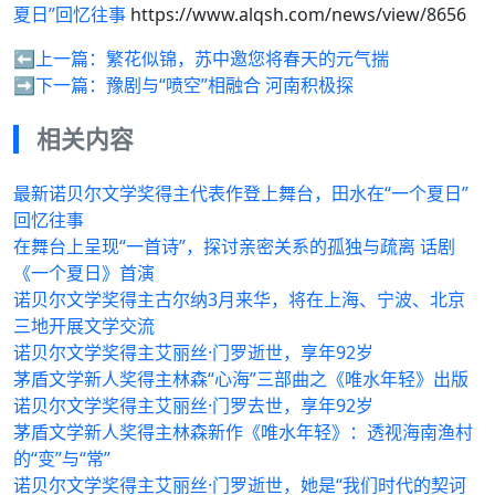
夏日”回忆往事
https://www.alqsh.com/news/view/8656
⬅️上一篇：
繁花似锦，苏中邀您将春天的元气揣
➡️下一篇：
豫剧与“喷空”相融合 河南积极探
相关内容
最新诺贝尔文学奖得主代表作登上舞台，田水在“一个夏日”
回忆往事
在舞台上呈现“一首诗”，探讨亲密关系的孤独与疏离 话剧
《一个夏日》首演
诺贝尔文学奖得主古尔纳3月来华，将在上海、宁波、北京
三地开展文学交流
诺贝尔文学奖得主艾丽丝·门罗逝世，享年92岁
茅盾文学新人奖得主林森“心海”三部曲之《唯水年轻》出版
诺贝尔文学奖得主艾丽丝·门罗去世，享年92岁
茅盾文学新人奖得主林森新作《唯水年轻》：透视海南渔村
的“变”与“常”
诺贝尔文学奖得主艾丽丝·门罗逝世，她是“我们时代的契诃