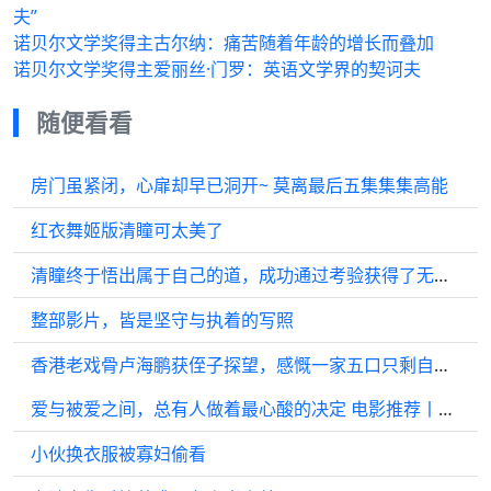
夫”
诺贝尔文学奖得主古尔纳：痛苦随着年龄的增长而叠加
诺贝尔文学奖得主爱丽丝·门罗：英语文学界的契诃夫
随便看看
房门虽紧闭，心扉却早已洞开~ 莫离最后五集集集高能
红衣舞姬版清瞳可太美了
清瞳终于悟出属于自己的道，成功通过考验获得了无上情力
整部影片，皆是坚守与执着的写照
香港老戏骨卢海鹏获侄子探望，感慨一家五口只剩自己，晚年病痛缠身仍乐观
爱与被爱之间，总有人做着最心酸的决定 电影推荐丨《奇怪的她》
小伙换衣服被寡妇偷看