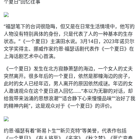
个夏日”回忆往事
“福瑟笔下的台词很隐晦，但又是在日常生活情境中，他写的
人物没有特别具体的身份，只是代表了人的一种基本的生存
状态。”《一个夏日》主演田水说。3月14日，2023年诺贝尔
文学奖得主、挪威作家约恩·福瑟话剧代表作《一个夏日》在
上海话剧艺术中心首演。
《一个夏日》发生在北方寂静萧瑟的海边，一个女人的丈夫
突然离开。很多年后的一个夏日，依然是那幢海边的房子，
此时的女人已经年迈，男人离开的原因依然成谜。年迈的女
人邀请观众在这个夏日进入回忆……“本以为无聊的对话，却
给我带来汹涌的思想浪潮”“适合静下心来慢慢品味”“治好了我
的精神内耗”，这是观众对于《一个夏日》的评价。
约恩·福瑟有着“新易卜生”“新贝克特”等美誉，代表作包括
《一个夏日》《有人将至》《名字》《秋之梦》《死亡变奏