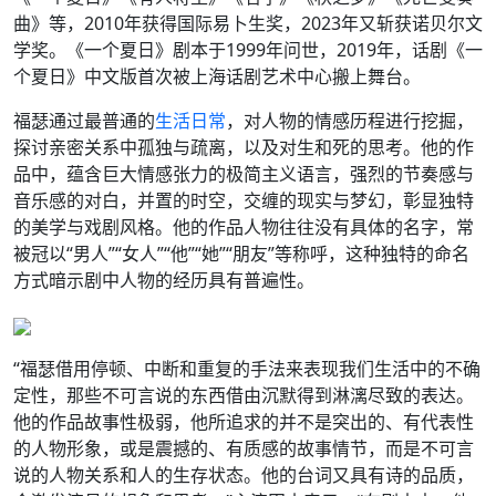
曲》等，2010年获得国际易卜生奖，2023年又斩获诺贝尔文
学奖。《一个夏日》剧本于1999年问世，2019年，话剧《一
个夏日》中文版首次被上海话剧艺术中心搬上舞台。
福瑟通过最普通的
生活日常
，对人物的情感历程进行挖掘，
探讨亲密关系中孤独与疏离，以及对生和死的思考。他的作
品中，蕴含巨大情感张力的极简主义语言，强烈的节奏感与
音乐感的对白，并置的时空，交缠的现实与梦幻，彰显独特
的美学与戏剧风格。他的作品人物往往没有具体的名字，常
被冠以“男人”“女人”“他”“她”“朋友”等称呼，这种独特的命名
方式暗示剧中人物的经历具有普遍性。
“福瑟借用停顿、中断和重复的手法来表现我们生活中的不确
定性，那些不可言说的东西借由沉默得到淋漓尽致的表达。
他的作品故事性极弱，他所追求的并不是突出的、有代表性
的人物形象，或是震撼的、有质感的故事情节，而是不可言
说的人物关系和人的生存状态。他的台词又具有诗的品质，