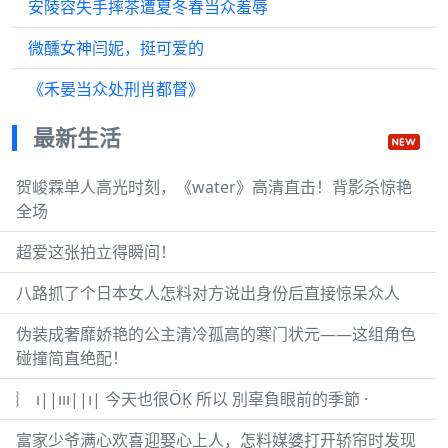
安陵容失手摔茶遭夏冬春当众羞辱
微醺女神闫妮，挺可爱的
《禾晏当众处刑肖都督》
最新生活
贺峻霖单人高光时刻，《water》高清直击！背影杀惊艳
全场
超爱这张拍立得瞬间！
八路抓了个日本女人怎料对方说出身份后直接惊呆众人
伪装成奢靡娇艳的公主清冷孤高的寒门状元——这组角色
碰撞简直绝配！
︴ ı||ııı||ı| 今天也很ÖḲ 所以 別辜負眼前的季節 ·
富家少爷满心欢喜迎娶心上人，怎料媒婆打开轿帘时发现