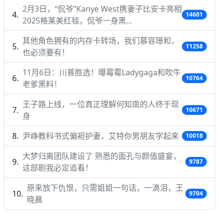
2月3日，“侃爷”Kanye West携妻子比安卡亮相
14601
2025格莱美红毯，侃爷一身黑…
其他角色拥有的内存卡转场，我们慕容璟和，
11258
也必须要有！
11月6日：川普胜选！曝霉霉Ladygaga和吹牛
10764
老爹黑料！
王子路上线，一位真正理解何知南的人终于现
10671
身
尹峥教科书式偏袒护妻，艾特你男朋友学起来
10018
大梦归离团队建设了 熟悉的面孔与颜值盛宴，
9787
这部剧我必定追看！
原来放下仇恨，只需姐姐一句话，一滴泪，王
9704
晓晨