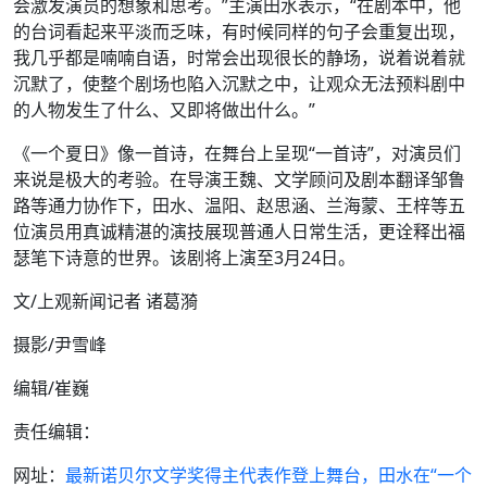
会激发演员的想象和思考。”主演田水表示，“在剧本中，他
的台词看起来平淡而乏味，有时候同样的句子会重复出现，
我几乎都是喃喃自语，时常会出现很长的静场，说着说着就
沉默了，使整个剧场也陷入沉默之中，让观众无法预料剧中
的人物发生了什么、又即将做出什么。”
《一个夏日》像一首诗，在舞台上呈现“一首诗”，对演员们
来说是极大的考验。在导演王魏、文学顾问及剧本翻译邹鲁
路等通力协作下，田水、温阳、赵思涵、兰海蒙、王梓等五
位演员用真诚精湛的演技展现普通人日常生活，更诠释出福
瑟笔下诗意的世界。该剧将上演至3月24日。
文/上观新闻记者 诸葛漪
摄影/尹雪峰
编辑/崔巍
责任编辑：
网址：
最新诺贝尔文学奖得主代表作登上舞台，田水在“一个