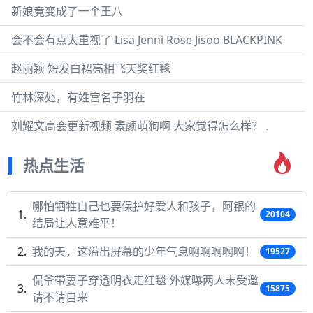
新娘竟变成了一个王八
会不会有点太重视了 Lisa Jenni Rose Jisoo BLACKPINK
赵丽颖 短发白裙亮相飞天奖红毯
竹林深处，有姓宫名子羽在
刘耀文高会更新视频 素颜萌狗啊 大家觉得怎么样？ .
热点生活
哪怕牺牲自己也要保护好爱人和孩子，阿银的
20104
结局让人意难平！
我的天，这溢出屏幕的少年气息啊啊啊啊啊！
19527
侃爷带妻子穿透明衣走红毯 外媒曝两人未受邀
15875
请不请自来