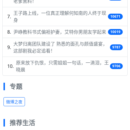
老爹黑料！
王子路上线，一位真正理解何知南的人终于现
10671
身
尹峥教科书式偏袒护妻，艾特你男朋友学起来
10019
大梦归离团队建设了 熟悉的面孔与颜值盛宴，
9787
这部剧我必定追看！
原来放下仇恨，只需姐姐一句话，一滴泪，王
9706
晓晨
专题
微博之夜
推荐生活