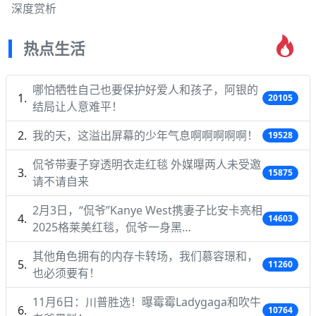
深度赏析
热点生活
哪怕牺牲自己也要保护好爱人和孩子，阿银的
20105
结局让人意难平！
我的天，这溢出屏幕的少年气息啊啊啊啊啊！
19528
侃爷带妻子穿透明衣走红毯 外媒曝两人未受邀
15875
请不请自来
2月3日，“侃爷”Kanye West携妻子比安卡亮相
14603
2025格莱美红毯，侃爷一身黑…
其他角色拥有的内存卡转场，我们慕容璟和，
11260
也必须要有！
11月6日：川普胜选！曝霉霉Ladygaga和吹牛
10764