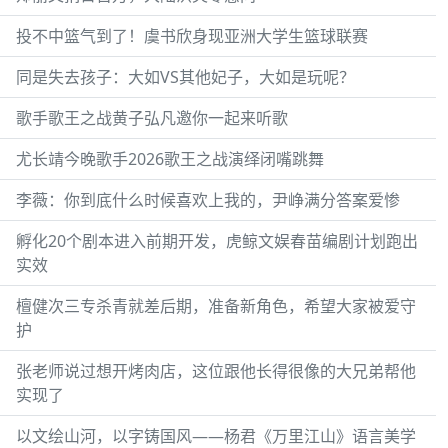
投不中篮气到了！虞书欣身现亚洲大学生篮球联赛
同是失去孩子：大如VS其他妃子，大如是玩呢？
歌手歌王之战黄子弘凡邀你一起来听歌
尤长靖今晚歌手2026歌王之战演绎闭嘴跳舞
李薇：你到底什么时候喜欢上我的，尹峥满分答案爱惨
孵化20个剧本进入前期开发，虎鲸文娱春苗编剧计划跑出
实效
檀健次三专杀青就差后期，准备新角色，希望大家被爱守
护
张老师说过想开烤肉店，这位跟他长得很像的大兄弟帮他
实现了
以文绘山河，以字铸国风——杨君《万里江山》语言美学