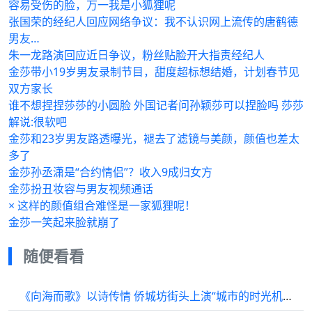
容易受伤的脸，万一我是小狐狸呢
张国荣的经纪人回应网络争议：我不认识网上流传的唐鹤德
男友…
朱一龙路演回应近日争议，粉丝贴脸开大指责经纪人
金莎带小19岁男友录制节目，甜度超标想结婚，计划春节见
双方家长
谁不想捏捏莎莎的小圆脸 外国记者问孙颖莎可以捏脸吗 莎莎
解说:很软吧
金莎和23岁男友路透曝光，褪去了滤镜与美颜，颜值也差太
多了
金莎孙丞潇是“合约情侣”？收入9成归女方
金莎扮丑妆容与男友视频通话
× 这样的颜值组合难怪是一家狐狸呢！
金莎一笑起来脸就崩了
随便看看
《向海而歌》以诗传情 侨城坊街头上演“城市的时光机”即兴诗会