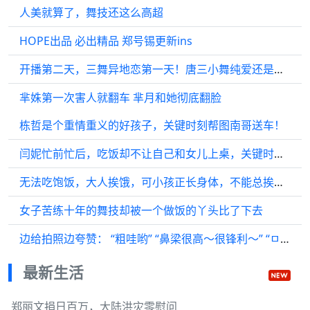
人美就算了，舞技还这么高超
HOPE出品 必出精品 郑号锡更新ins
开播第二天，三舞异地恋第一天！唐三小舞纯爱还是熟悉的味道，三舞CP嗑起来
芈姝第一次害人就翻车 芈月和她彻底翻脸
栋哲是个重情重义的好孩子，关键时刻帮图南哥送车！
闫妮忙前忙后，吃饭却不让自己和女儿上桌，关键时刻丈夫也掉链子
无法吃饱饭，大人挨饿，可小孩正长身体，不能总挨饿吧
女子苦练十年的舞技却被一个做饭的丫头比了下去
边给拍照边夸赞： “粗哇哟” “鼻梁很高～很锋利～” “ㅁㅊㅁㅊㅁㅊ”
最新生活
郑丽文捐日百万，大陆洪灾零慰问