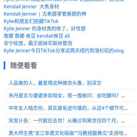
Kendall Jenner ​​​ 大秀身材
Kendall Jenner | 古希腊掌管美貌的神
Kylie和朋友们拍摄TikTok
Kylie Jenner 的身材真的绝了，好性感
詹娜 詹娜 肯豆 kendall肯豆 all
安宁绽放，霸王姐妹花联袂登场
Kylie Jenner今日TikTok分享这两天纽约到洛杉矶的vlog
随便看看
人品差的人，最爱用这种微信头像，别深交
朱丹直言与婆婆亲如母女，周一围被问：会吃醋吗？回答让人笑喷！
中年女人暗恋你，其实是有迹可循的，从这4个细节可以看出来
突发讣告：一代歌后去世！从确诊到离世仅四个月，网友：太可惜
黑大师生携“龙江非遗文化版画”“冯教授酸黄瓜”走进哈尔滨极地公园