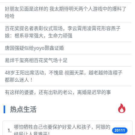
好朋友见面是这样的 我太期待明天两个人游戏中的爆料了
哈哈
百花奖提名者表彰仪式现场，李云霄用凌霄花形容燕子
娘：根系非常强大，生命力顽强
唐国强疑似给yoyo颢鑫证婚
易烊千玺亮相百花奖气场十足
48岁王阳出席活动，不愧是 叔圈天菜，越老越帅连褶子
都那么迷人 ！
有这样的婆婆，还有出轨的老公，离婚是迟早的事
热点生活
哪怕牺牲自己也要保护好爱人和孩子，阿银的
20111
结局让人意难平！