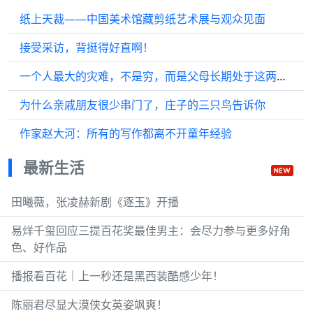
纸上天裁——中国美术馆藏剪纸艺术展与观众见面
接受采访，背挺得好直啊！
一个人最大的灾难，不是穷，而是父母长期处于这两种状态
为什么亲戚朋友很少串门了，庄子的三只鸟告诉你
作家赵大河：所有的写作都离不开童年经验
最新生活
田曦薇，张凌赫新剧《逐玉》开播
易烊千玺回应三提百花奖最佳男主：会尽力参与更多好角
色、好作品
播报看百花｜上一秒还是黑西装酷感少年！
陈丽君尽显大漠侠女英姿飒爽！