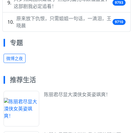
9793
这部剧我必定追看！
原来放下仇恨，只需姐姐一句话，一滴泪，王
9710
晓晨
专题
微博之夜
推荐生活
陈丽君尽显大漠侠女英姿飒爽！