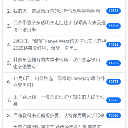
我的天，这溢出屏幕的少年气息啊啊啊啊啊！
19533
侃爷带妻子穿透明衣走红毯 外媒曝两人未受邀
15898
请不请自来
2月3日，“侃爷”Kanye West携妻子比安卡亮相
14622
2025格莱美红毯，侃爷一身黑…
其他角色拥有的内存卡转场，我们慕容璟和，
11266
也必须要有！
11月6日：川普胜选！曝霉霉Ladygaga和吹牛
10773
老爹黑料！
王子路上线，一位真正理解何知南的人终于现
10675
身
尹峥教科书式偏袒护妻，艾特你男朋友学起来
10026
大梦归离团队建设了 熟悉的面孔与颜值盛宴，