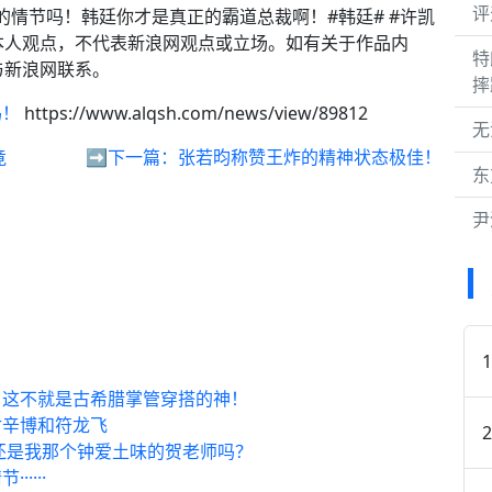
评
的情节吗！韩廷你才是真正的霸道总裁啊！#韩廷# #许凯
者本人观点，不代表新浪网观点或立场。如有关于作品内
特
与新浪网联系。
摔
吗！
https://www.alqsh.com/news/view/89812
无
竟
➡️下一篇：
张若昀称赞王炸的精神状态极佳！
东
尹
，这不就是古希腊掌管穿搭的神！
付辛博和符龙飞
还是我那个钟爱土味的贺老师吗？
····