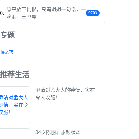
原来放下仇恨，只需姐姐一句话，一
9703
滴泪，王晓晨
专题
微博之夜
推荐生活
尹清对孟大人的钟情，实在
令人叹服！
34岁陈丽君素颜状态