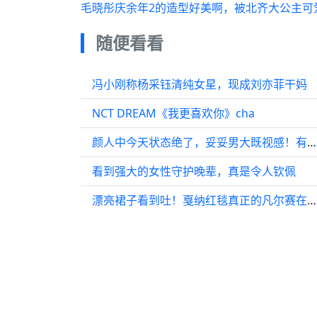
毛晓彤庆余年2的造型好美啊，被北齐大公主可
随便看看
冯小刚称杨采钰清纯女星，现成刘亦菲干妈
NCT DREAM《我更喜欢你》cha
颜人中今天状态绝了，妥妥男大既视感！有点帅噢
看到强大的女性守护晚辈，真是令人钦佩
漂亮裙子看到吐！戛纳红毯真正的凡尔赛在这 这几天大家看礼服都看够了嘛！