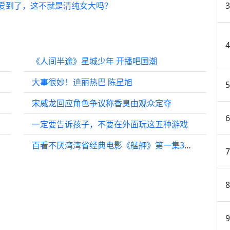
爱到了，这不就是清纯女大吗？
《人间半途》星城少年 开播吧国潮
大事很妙！迪丽热巴 陈星旭
宋威龙回应角色争议称香臭由观众定夺
一定要告诉孩子，不要在外面玩这五种游戏
百看不厌湾湾省经典电影《艋舺》第一集3分钟