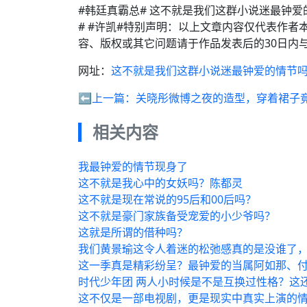
#韩廷真霸总# 这不就是我们这群小说迷最钟爱
# #许凯#特别声明：以上文章内容仅代表作
容、版权或其它问题请于作品发表后的30日内
网址：
这不就是我们这群小说迷最钟爱的情节
⬅️上一篇：
关晓彤微博之夜的造型，穿着裙子
相关内容
我最钟爱的情节现身了
这不就是我心中的女妖吗？陈都灵
这不就是现在常说的95后和00后吗？
这不就是豪门家族备受宠爱的小少爷吗？
这就是所谓的借种吗？
我们黄景瑜这令人着迷的松弛感真的是没谁了
这一季真是精彩纷呈？最钟爱的当属阿如那、
时代少年团 两人小时候是不是互换过性格？这
这不仅是一部电视剧，更是现实中真实上演的情节··