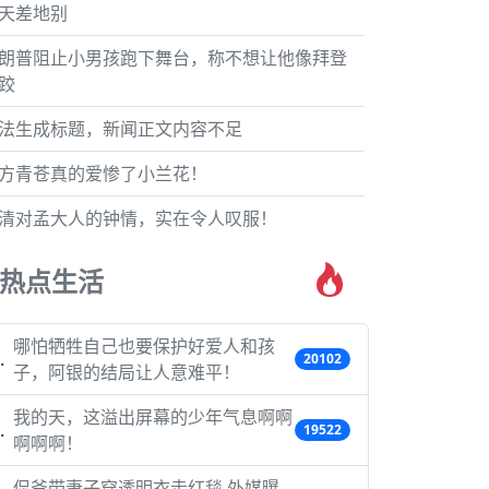
天差地别
朗普阻止小男孩跑下舞台，称不想让他像拜登
跤
法生成标题，新闻正文内容不足
方青苍真的爱惨了小兰花！
清对孟大人的钟情，实在令人叹服！
热点生活
哪怕牺牲自己也要保护好爱人和孩
20102
子，阿银的结局让人意难平！
我的天，这溢出屏幕的少年气息啊啊
19522
啊啊啊！
侃爷带妻子穿透明衣走红毯 外媒曝