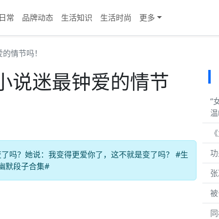
日常
品牌动态
生活知识
生活时尚
更多
爱的情节吗！
小说迷最钟爱的情节
“
温
《
功
了吗？她说：我变得更爱你了，这不就是变了吗？ #生
#幽默段子合集#
张
被
同