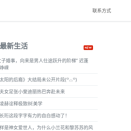
联系方式
最新生活
女子婚事，向来是男人仕途跃升的阶梯” 迟蓬
峥嵘
太阳的后裔》大结局未公开片段(꒪⌓꒪)
夫女足张小斐迪丽热巴奔赴未来
凌赫诠释极致BE美学
长珩这段字字有力的自白感动了！
样是神女爱世人，为什么小兰花和黎苏苏的风