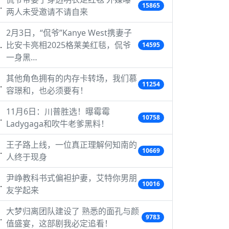
15865
两人未受邀请不请自来
2月3日，“侃爷”Kanye West携妻子
比安卡亮相2025格莱美红毯，侃爷
14595
一身黑…
其他角色拥有的内存卡转场，我们慕
11254
容璟和，也必须要有！
11月6日：川普胜选！曝霉霉
10758
Ladygaga和吹牛老爹黑料！
王子路上线，一位真正理解何知南的
10669
人终于现身
尹峥教科书式偏袒护妻，艾特你男朋
10016
友学起来
大梦归离团队建设了 熟悉的面孔与颜
9783
值盛宴，这部剧我必定追看！