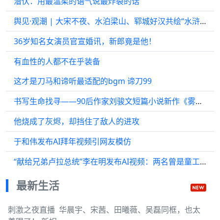
潜伏：用最温柔的语气说最炸裂的话
舆见·观潮 | 大宋不夜、水泊梁山、郓城好汉共绘“水浒宇宙”新蓝图
36岁知名女演员官宣婚讯，新郎竟是他！
有血性的人都不在乎装备
这才是刀马和谛听最适配的bgm 谛刀99
书写生命找寻——90后作家刘骏文短篇小说新作《雾鸟烙青》探讨人与自然关系
他烧成了灰烬，却挡住了敌人的进攻
于和伟发布AI拜年视频引网友模仿
“献给兄弟卢拉总统”李在明发布AI视频：两名曾是童工的少年，如今成为总统后相遇
最新生活
刺激之夜直播 ​ 华晨宇、宋茜、田曦薇、吴磊同框，也太