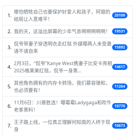
哪怕牺牲自己也要保护好爱人和孩子，阿银的
20109
结局让人意难平！
我的天，这溢出屏幕的少年气息啊啊啊啊啊！
19531
侃爷带妻子穿透明衣走红毯 外媒曝两人未受邀
15892
请不请自来
2月3日，“侃爷”Kanye West携妻子比安卡亮相
14617
2025格莱美红毯，侃爷一身黑…
其他角色拥有的内存卡转场，我们慕容璟和，
11264
也必须要有！
11月6日：川普胜选！曝霉霉Ladygaga和吹牛
10770
老爹黑料！
王子路上线，一位真正理解何知南的人终于现
10673
身