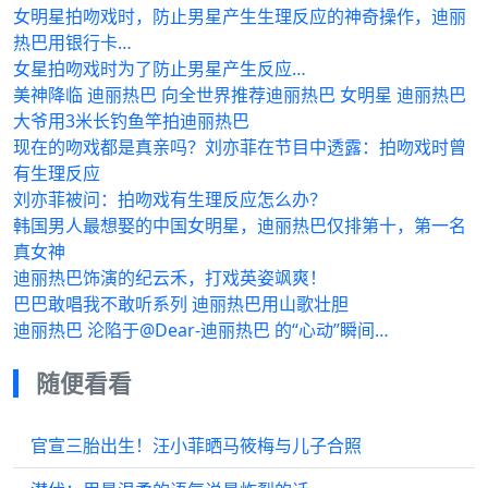
女明星拍吻戏时，防止男星产生生理反应的神奇操作，迪丽
热巴用银行卡…
女星拍吻戏时为了防止男星产生反应…
美神降临 迪丽热巴 向全世界推荐迪丽热巴 女明星 迪丽热巴
大爷用3米长钓鱼竿拍迪丽热巴
现在的吻戏都是真亲吗？刘亦菲在节目中透露：拍吻戏时曾
有生理反应
刘亦菲被问：拍吻戏有生理反应怎么办？
韩国男人最想娶的中国女明星，迪丽热巴仅排第十，第一名
真女神
迪丽热巴饰演的纪云禾，打戏英姿飒爽！
巴巴敢唱我不敢听系列 迪丽热巴用山歌壮胆
迪丽热巴 沦陷于@Dear-迪丽热巴 的“心动”瞬间…
随便看看
官宣三胎出生！汪小菲晒马筱梅与儿子合照