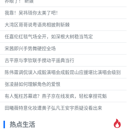
养眼了！ 新娱
我靠！吴祎琏你太美了吧！
大湾区哥哥说粤语亮相披荆斩棘
任嘉伦红毯气场全开，如深根大树稳当笃定
宋茜即兴手势舞硬控全场
古平原与李钦联手搅动平遥典当行
陈伟霆调侃误入成毅演唱会成毅昆山应援堪比演唱会级别
张凌赫如何理解角色的爱恨
有人冤枉苏幕遮？燕子京在线发疯，轻松拿捏花魁
田曦薇特意化妆遭黄子弘凡王安宇质疑没看出来
热点生活