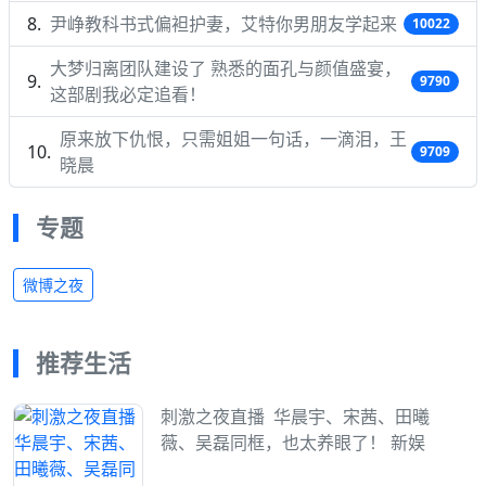
尹峥教科书式偏袒护妻，艾特你男朋友学起来
10022
大梦归离团队建设了 熟悉的面孔与颜值盛宴，
9790
这部剧我必定追看！
原来放下仇恨，只需姐姐一句话，一滴泪，王
9709
晓晨
专题
微博之夜
推荐生活
刺激之夜直播 ​ 华晨宇、宋茜、田曦
薇、吴磊同框，也太养眼了！ 新娱