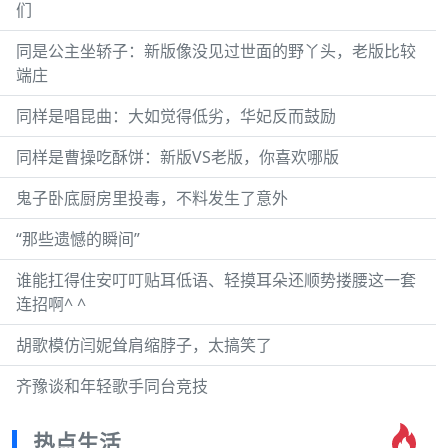
们
同是公主坐轿子：新版像没见过世面的野丫头，老版比较
端庄
同样是唱昆曲：大如觉得低劣，华妃反而鼓励
同样是曹操吃酥饼：新版VS老版，你喜欢哪版
鬼子卧底厨房里投毒，不料发生了意外
“那些遗憾的瞬间”
谁能扛得住安叮叮贴耳低语、轻摸耳朵还顺势搂腰这一套
连招啊^ ^
胡歌模仿闫妮耸肩缩脖子，太搞笑了
齐豫谈和年轻歌手同台竞技
热点生活