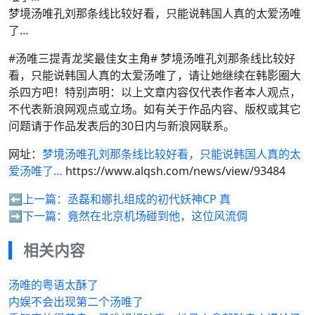
梦境汤唯孔刘那条线比较好看，只能说韩国人真的太爱汤唯
了…
#汤唯三提青龙奖最佳女主角# 梦境汤唯孔刘那条线比较好
看，只能说韩国人真的太爱汤唯了，请让她继续在韩影圈大
杀四方吧！特别声明：以上文章内容仅代表作者本人观点，
不代表新浪网观点或立场。如有关于作品内容、版权或其它
问题请于作品发表后的30日内与新浪网联系。
网址：
梦境汤唯孔刘那条线比较好看，只能说韩国人真的太
爱汤唯了…
https://www.alqsh.com/news/view/93484
⬅️上一篇：
丞磊和娜扎组成的初代妖神CP 真
➡️下一篇：
竟然在北京机场碰到他，这位风流倜
相关内容
汤唯的粤语太酥了
内娱不会出现第二个汤唯了