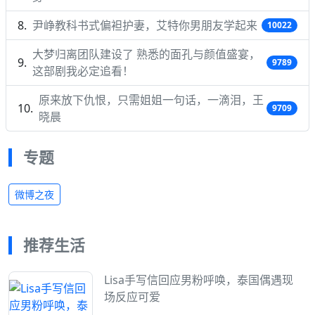
尹峥教科书式偏袒护妻，艾特你男朋友学起来
10022
大梦归离团队建设了 熟悉的面孔与颜值盛宴，
9789
这部剧我必定追看！
原来放下仇恨，只需姐姐一句话，一滴泪，王
9709
晓晨
专题
微博之夜
推荐生活
Lisa手写信回应男粉呼唤，泰国偶遇现
场反应可爱