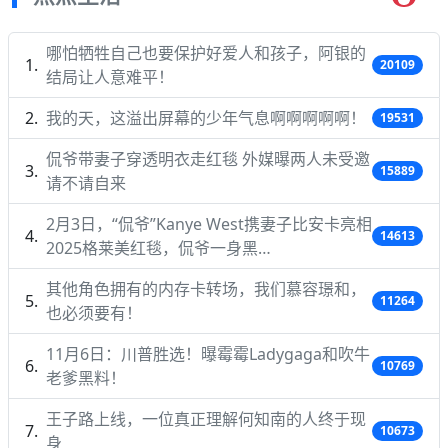
哪怕牺牲自己也要保护好爱人和孩子，阿银的
20109
结局让人意难平！
我的天，这溢出屏幕的少年气息啊啊啊啊啊！
19531
侃爷带妻子穿透明衣走红毯 外媒曝两人未受邀
15889
请不请自来
2月3日，“侃爷”Kanye West携妻子比安卡亮相
14613
2025格莱美红毯，侃爷一身黑…
其他角色拥有的内存卡转场，我们慕容璟和，
11264
也必须要有！
11月6日：川普胜选！曝霉霉Ladygaga和吹牛
10769
老爹黑料！
王子路上线，一位真正理解何知南的人终于现
10673
身