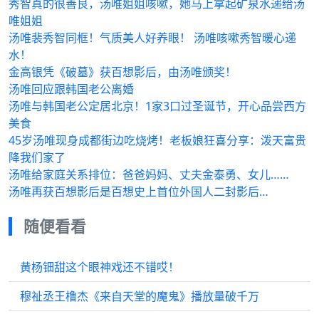
秀智真的很善良，汤唯姐姐咳嗽，她马上拿起矿泉水递给汤
唯姐姐
汤唯裴秀智同框！气质美人好养眼！ 汤唯咳嗽秀智暖心递
水！
金高银凭《破墓》获百想影后，由汤唯颁奖！
汤唯回应跟韩国老公离婚
汤唯与韩国老公定居北京！1家3口过圣诞节，开心品尝西方
美食
45岁汤唯现身成都街边吃烧烤！老板娘狂喜分享：泼天富贵
降我们家了
汤唯给家庭关系排位：爸爸妈妈、丈夫金泰勇、女儿……
汤唯再获百想影后是百想史上首位外国人二封影后…
随便看看
黄杨钿甜这个眼神戏还不错哎！
穆祉丞王橹杰《来自天堂的魔鬼》播放量破千万