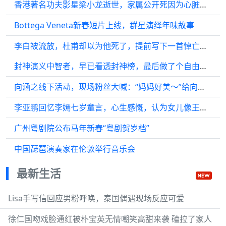
香港著名功夫影星梁小龙逝世，家属公开死因为心脏衰竭
Bottega Veneta新春短片上线，群星演绎年味故事
李白被流放，杜甫却以为他死了，提前写下一首悼亡诗，悲情又好笑
封神演义中智者，早已看透封神榜，最后做了个自由散仙，很逍遥！
向涵之线下活动，现场粉丝大喊：“妈妈好美～”给向涵之喊害羞了
李亚鹏回忆李嫣七岁童言，心生感慨，认为女儿像王菲会过日子
广州粤剧院公布马年新春“粤剧贺岁档”
中国琵琶演奏家在伦敦举行音乐会
最新生活
Lisa手写信回应男粉呼唤，泰国偶遇现场反应可爱
徐仁国吻戏脸通红被朴宝英无情嘲笑高甜来袭 磕拉了家人