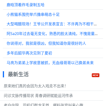
鹿晗顶着炸毛录制五哈
小熊猫系围兜举爪撸串萌态十足
大型喝醋现场！王爷公开发表宣言：不许再为不相干的人操心！
阿Sa20年过去毫无变化，熟悉的脸太清纯，不愧是童颜女神
你说得对，我就是很凶，但我知道你是很好的人
多年后韶华再次见到了夏初
马亮为弟弟上学故意被抓，无血缘哥哥以己换弟未来
最新生活
原来她们真的会因为太入戏走不出来！
问诊文脉传播现状 青春调研赋能运河传承
老白住院，司机们群龙无首，哪料张宾叫来心腹