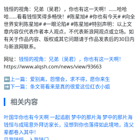
钱恒的视角：兄弟（吴君），你也有这一天啊！……哈哈
哈……看看钱恒笑得多畅快！#陈星旭# #你也有今天# #向全
世界安利陈星旭# #一眼沦陷# #陈星旭#特别声明：以上文
章内容仅代表作者本人观点，不代表新浪网观点或立场。如
有关于作品内容、版权或其它问题请于作品发表后的30日内
与新浪网联系。
网址：
钱恒的视角：兄弟（吴君），你也有这一天啊！
https://www.alqsh.com/news/view/93663
⬅️上一篇：
爱别离，怨憎会，求不得，愿你来生
➡️下一篇：
条文哥看来是真的很爱这位红衣小姐
相关内容
叶国华你也有今天啊 一起追剧 梦中的那片海 梦中的那片海
钱恒与成瑶意外拜访家长，没想到你也落得如此境地，连父
辈都卷入其中！
见我钱恒，入我钱门