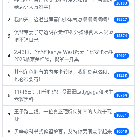
20103
结局让人意难平！
我的天，这溢出屏幕的少年气息啊啊啊啊啊！
19527
侃爷带妻子穿透明衣走红毯 外媒曝两人未受邀
15874
请不请自来
2月3日，“侃爷”Kanye West携妻子比安卡亮相
14601
2025格莱美红毯，侃爷一身黑…
其他角色拥有的内存卡转场，我们慕容璟和，
11258
也必须要有！
11月6日：川普胜选！曝霉霉Ladygaga和吹牛
10764
老爹黑料！
王子路上线，一位真正理解何知南的人终于现
10671
身
尹峥教科书式偏袒护妻，艾特你男朋友学起来
10018