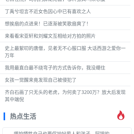
丁禹兮坦言不近女色因心中已有喜欢之人
想挨扇的点进来！已逐渐被笑歌扇爽了！
来看看宋亚轩和刘耀文互相给对方拍的照片
史上最絮叨的唐僧，见者无不心服口服 大话西游之爱你一
万年
我用最直白最不绕弯子的方式告诉你，我没绷住
女孩一觉醒来竟发现自己被侵犯了
齐白石画了只无头的老虎，为何卖了3200万？放大后发现
其中端倪
热点生活
哪怕牺牲自己也要保护好爱人和孩子，阿银的