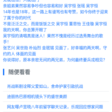
亲姐弟果然容易争吵但也容易和好 吴宇恒 张瑶 吴宇恒
14年也是18年，这一路上有谩骂也有夸赞，如今你终于迎来
了属于你的时代
不是泛泛之交，而是饭饭之交 吴宇恒 董思怡 王佳璇 吴宇恒
我的天啊，你总算开眼了
吴宇恒的清唱真是迷人！果然不愧是经历过选秀舞台的歌
手！
张艺兴 吴世勋 朴灿烈 金珉锡 见面了，好幸福的两天啊，守
约的人 体面的见面
你说得好，原本亲密无间的两兄弟，为何最终要兵戎相见？
随便看看
肖战新剧诠释父爱如山，舍命护家引敌抗战
迪丽热巴原相机镜头下的盛世美颜
网友曝卢昱晓八年前留学聊天记录，乐观回应想家问题