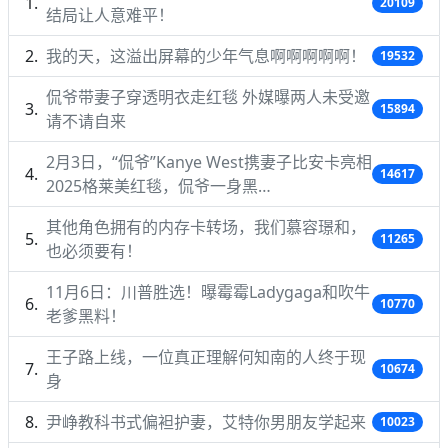
20109
结局让人意难平！
我的天，这溢出屏幕的少年气息啊啊啊啊啊！
19532
侃爷带妻子穿透明衣走红毯 外媒曝两人未受邀
15894
请不请自来
2月3日，“侃爷”Kanye West携妻子比安卡亮相
14617
2025格莱美红毯，侃爷一身黑…
其他角色拥有的内存卡转场，我们慕容璟和，
11265
也必须要有！
11月6日：川普胜选！曝霉霉Ladygaga和吹牛
10770
老爹黑料！
王子路上线，一位真正理解何知南的人终于现
10674
身
尹峥教科书式偏袒护妻，艾特你男朋友学起来
10023