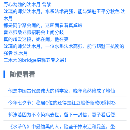
野心勃勃的沈木月 曾黎
沈璃的师父沈木月，水系法术高强，能与魑魅王平分秋色 沈
木月
都是同学聚会闹的，这画面看着真尴尬
雷老师桑老师招聘会上闹分歧
真的超爱这段，她在闹，他在笑
沈璃的师父沈木月，一位水系法术高强、能与魑魅王抗衡的
强者 沈木月
三木木的bridge堪称五专之最！
随便看看
他是中国古代最伟大的科学家，晚年竟然修成了地仙
今年七夕节：稳居C位的还得是红豆股份新款0感衬衫
郭沫若因为不幸染病去世，留下一封信，妻子看后便自缢身亡了
《水浒传》中最腹黑的人，险些干掉宋江和晁盖，坐上第一把交椅