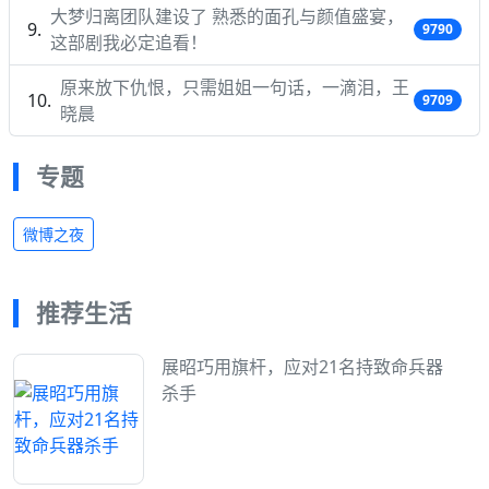
大梦归离团队建设了 熟悉的面孔与颜值盛宴，
9790
这部剧我必定追看！
原来放下仇恨，只需姐姐一句话，一滴泪，王
9709
晓晨
专题
微博之夜
推荐生活
展昭巧用旗杆，应对21名持致命兵器
杀手