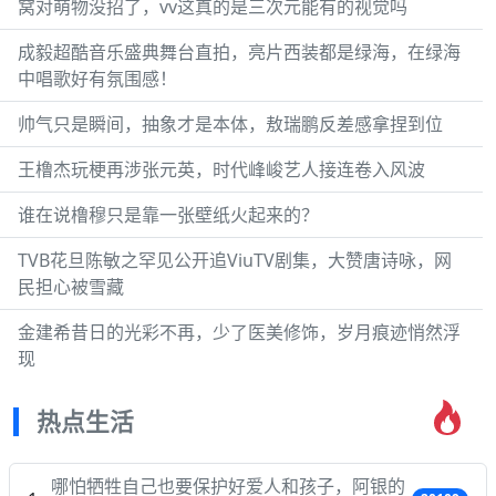
窝对萌物没招了，vv这真的是三次元能有的视觉吗
成毅超酷音乐盛典舞台直拍，亮片西装都是绿海，在绿海
中唱歌好有氛围感！
帅气只是瞬间，抽象才是本体，敖瑞鹏反差感拿捏到位
王橹杰玩梗再涉张元英，时代峰峻艺人接连卷入风波
谁在说橹穆只是靠一张壁纸火起来的？
TVB花旦陈敏之罕见公开追ViuTV剧集，大赞唐诗咏，网
民担心被雪藏
金建希昔日的光彩不再，少了医美修饰，岁月痕迹悄然浮
现
热点生活
哪怕牺牲自己也要保护好爱人和孩子，阿银的