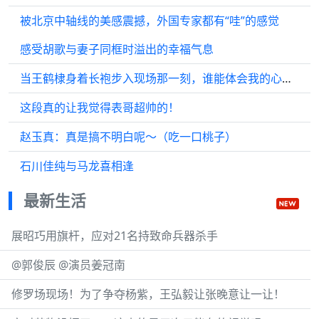
被北京中轴线的美感震撼，外国专家都有“哇”的感觉
感受胡歌与妻子同框时溢出的幸福气息
当王鹤棣身着长袍步入现场那一刻，谁能体会我的心情，我简直感动得泪目了！
这段真的让我觉得表哥超帅的！
赵玉真：真是搞不明白呢～（吃一口桃子）
石川佳纯与马龙喜相逢
最新生活
展昭巧用旗杆，应对21名持致命兵器杀手
@郭俊辰 @演员姜冠南
修罗场现场！为了争夺杨紫，王弘毅让张晚意让一让！