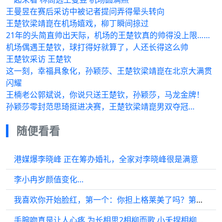
王曼昱在赛后采访中被记者提问弄得晕头转向
王楚钦梁靖崑在机场嬉戏，柳丁瞬间掠过
21年的头简直帅出天际，机场的王楚钦真的帅得没上限……
机场偶遇王楚钦，球打得好就算了，人还长得这么帅
王楚钦采访 王楚钦
这一刻，幸福具象化，孙颖莎、王楚钦梁靖崑在北京大满贯
闪耀
王楠老公郭斌说，你说只送王楚钦，孙颖莎，马龙金牌！
孙颖莎零封范思琦挺进决赛，王楚钦梁靖崑男双夺冠…
随便看看
港媒爆李晓峰 正在筹办婚礼，全家对李晓峰很是满意
李小冉岁颜值变化…
我喜欢你开始脸红，第一个：你担上格莱美了吗？第二个：小佳，第三个：me
手腕吻真是让人心疼 为长相思2相柳而歌 小夭捏相柳脸 全都在看长相思2