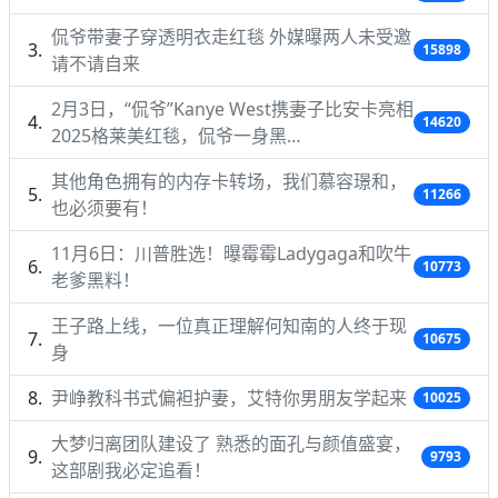
侃爷带妻子穿透明衣走红毯 外媒曝两人未受邀
15898
请不请自来
2月3日，“侃爷”Kanye West携妻子比安卡亮相
14620
2025格莱美红毯，侃爷一身黑…
其他角色拥有的内存卡转场，我们慕容璟和，
11266
也必须要有！
11月6日：川普胜选！曝霉霉Ladygaga和吹牛
10773
老爹黑料！
王子路上线，一位真正理解何知南的人终于现
10675
身
尹峥教科书式偏袒护妻，艾特你男朋友学起来
10025
大梦归离团队建设了 熟悉的面孔与颜值盛宴，
9793
这部剧我必定追看！