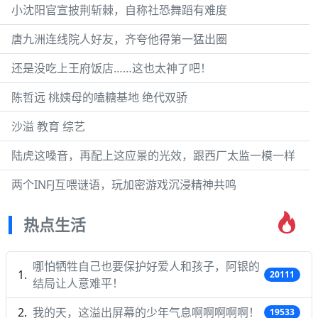
小沈阳官宣披荆斩棘，自称社恐舞蹈有难度
唐九洲连线院人好友，齐夸他得第一猛出圈
还是没吃上王府饭店……这也太神了吧！
陈哲远 桃姨母的嗑糖基地 绝代双骄
沙溢 教育 综艺
陆虎这嗓音，再配上这应景的光效，跟西厂太监一模一样
两个INFJ互喂谜语，玩加密游戏沉浸精神共鸣
热点生活
哪怕牺牲自己也要保护好爱人和孩子，阿银的
20111
结局让人意难平！
我的天，这溢出屏幕的少年气息啊啊啊啊啊！
19533