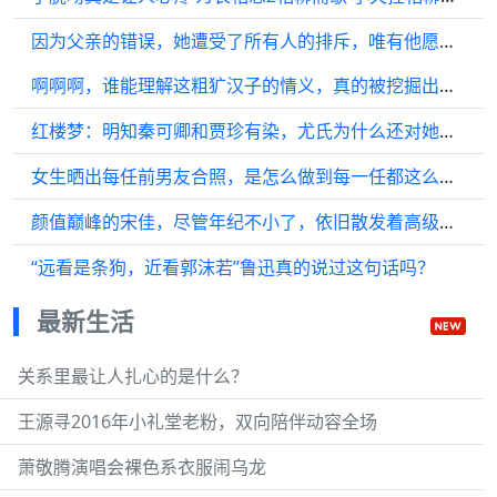
因为父亲的错误，她遭受了所有人的排斥，唯有他愿意与她并肩而坐…
啊啊啊，谁能理解这粗犷汉子的情义，真的被挖掘出来了，喜欢的姐妹别错过
红楼梦：明知秦可卿和贾珍有染，尤氏为什么还对她那么好？
女生晒出每任前男友合照，是怎么做到每一任都这么帅的？
颜值巅峰的宋佳，尽管年纪不小了，依旧散发着高级的美感，充满女人味…
“远看是条狗，近看郭沫若”鲁迅真的说过这句话吗？
最新生活
关系里最让人扎心的是什么？
王源寻2016年小礼堂老粉，双向陪伴动容全场
萧敬腾演唱会裸色系衣服闹乌龙