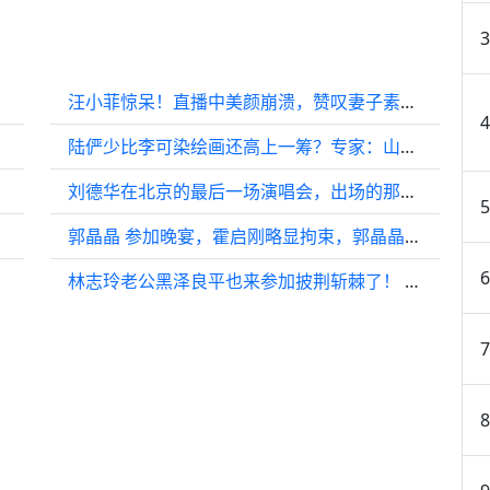
汪小菲惊呆！直播中美颜崩溃，赞叹妻子素颜惊艳,明星周边
陆俨少比李可染绘画还高上一筹？专家：山水画的巅峰
刘德华在北京的最后一场演唱会，出场的那一刻，泪水不由自主地涌现
郭晶晶 参加晚宴，霍启刚略显拘束，郭晶晶一袭白色西装简洁高雅…
林志玲老公黑泽良平也来参加披荆斩棘了！ 芜湖，期待一下会有怎样的表现