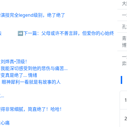
大
。
技完全legend级别，绝了绝了
一
孔
去
➡️下一篇：
父母或许不善言辞，但爱你的心始终
青
博
一
刘烨真•顶级！
弈
，我能深切感受到他的悲伤与痛苦…
变真是绝了… 情绪
 眼神犀利一看就是有故事的人
…
理得非常细腻，简直绝了！哈哈！
住心痛