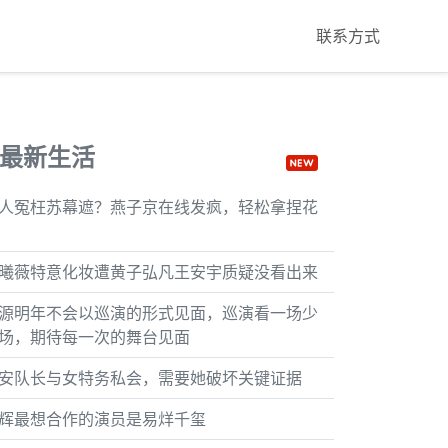
联系方式
最新生活
人冤枉苏幕遮？燕子京在线发疯，轻松拿捏花
曦薇特意化妆遭黄子弘凡王安宇质疑没看出来
源明年不会以巡演的形式见面，巡演看一场少
场，期待每一次的舞台见面
安队长与女特务私会，需要她破坏关键证据
辉最想合作的演员是易烊千玺