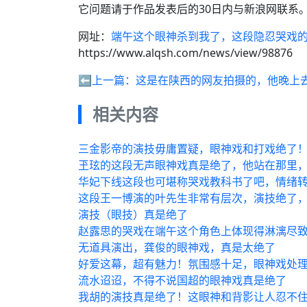
它问题请于作品发表后的30日内与新浪网联系
网址：
端午这个眼神杀到我了，这段隐忍哭戏的演
https://www.alqsh.com/news/view/98876
⬅️上一篇：
这是在陕西的网友拍摄的，他晚上
相关内容
三金影帝的演技毋庸置疑，眼神戏和打戏绝了！
玊玹的这段无声眼神戏真是绝了，他站在那里
华妃下线这段也可堪称哭戏教科书了吧，情绪转
这段王一博演的叶先生非常有层次，演技绝了，
演技（眼技）真是绝了
赵露思的哭戏在端午这个角色上体现得淋漓尽致
无道具演出，龚俊的眼神戏，真是太绝了
好爱这幕，超有魅力！氛围感十足，眼神戏处
流水迢迢，不得不说国超的眼神戏真是绝了
我胡的演技真是绝了！这眼神和背影让人忍不