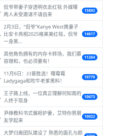
侃爷带妻子穿透明衣走红毯 外媒曝
15892
两人未受邀请不请自来
2月3日，“侃爷”Kanye West携妻子
比安卡亮相2025格莱美红毯，侃爷
14617
一身黑…
其他角色拥有的内存卡转场，我们慕
11264
容璟和，也必须要有！
11月6日：川普胜选！曝霉霉
10770
Ladygaga和吹牛老爹黑料！
王子路上线，一位真正理解何知南的
10673
人终于现身
尹峥教科书式偏袒护妻，艾特你男朋
10022
友学起来
大梦归离团队建设了 熟悉的面孔与颜