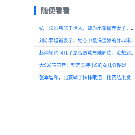
随便看看
弘一法师慈悲于世人，却为出家抛弃妻子，出家后妻子：为何独伤我
刘亦菲坦诚表示，她心中最渴望嫁的并非宋承宪…
赵丽颖询问儿子是否愿意与她同住，没想到儿子的回答竟让她瞬间心情跌至谷底
大S发表声音：坚定支持小S的女儿许韶恩
张本智和，比赛输了抹抹眼泪，比赛结束发现子瑜solo就满血复活了