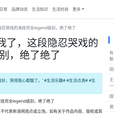
日常
品牌动态
生活知识
生活时尚
更多
忍哭戏的演技完全legend级别，绝了绝了
我了，这段隐忍哭戏的
d级别，绝了绝了
有
魁
田
王
，哭得我心都酸了。’ #生活乐趣# #生活点滴# #生
一
国
全legend级别，绝了绝了
曾
，不代表新浪网观点或立场。如有关于作品内容、版权或其