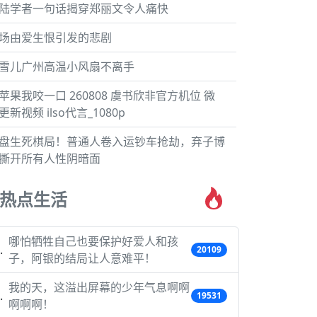
陆学者一句话揭穿郑丽文令人痛快
场由爱生恨引发的悲剧
雪儿广州高温小风扇不离手
苹果我咬一口 260808 虞书欣非官方机位 微
更新视频 ilso代言_1080p
盘生死棋局！普通人卷入运钞车抢劫，弃子博
撕开所有人性阴暗面
热点生活
哪怕牺牲自己也要保护好爱人和孩
20109
子，阿银的结局让人意难平！
我的天，这溢出屏幕的少年气息啊啊
19531
啊啊啊！