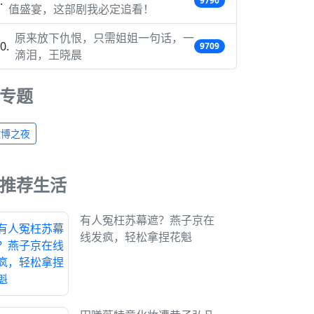
9790
值盛宴，这部剧我必定追看！
原来放下仇恨，只需姐姐一句话，一
9709
滴泪，王晓晨
专题
微博之夜
推荐生活
有人冤枉苏幕遮？燕子京在
线发疯，轻松拿捏花魁