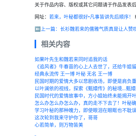
关于作品内容、版权或其它问题请于作品发表后
网址：
若来，叶秘都很好•凡事皆讲先后顺序！
⬅️上一篇：
长衫魏若来的儒雅气质真是让人赞
相关内容
如果叶先生和魏若来同时追我的话
《追风者》牛春苗的心上人去世了，还给牛姐留
经典永流传 王一博 叶秘 无名 王一博
民国时期的爱情大多以悲剧收场，即便是肩负
以叶澜依的视线，探索《甄嬛传》的秘境…甄嬛
民国时代的爱情故事中，方小姐始终未能揭开
怎么办怎么办怎么办，真的走不下去了！叶秘
学习叶秘的那种魄力，即使眼泪在眼眶也不耽
这次轮到我来守护你了，哥哥
心若简单，则万物皆美