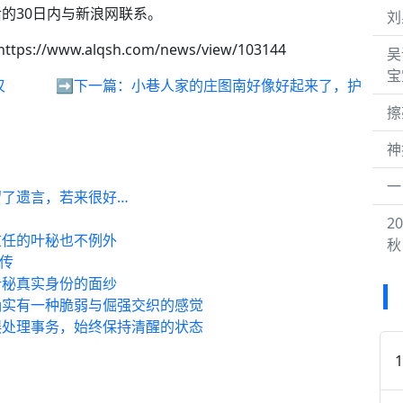
的30日内与新浪网联系。
刘
https://www.alqsh.com/news/view/103144
吴
宝
叹
➡️下一篇：
小巷人家的庄图南好像好起来了，护
擦
神
一
了遗言，若来很好…
2
重任的叶秘也不例外
秋
传
叶秘真实身份的面纱
确实有一种脆弱与倔强交织的感觉
误处理事务，始终保持清醒的状态