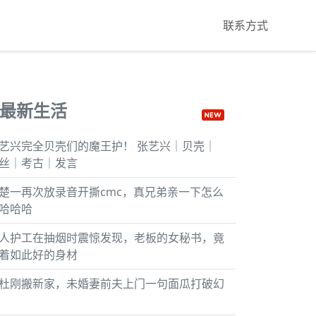
联系方式
最新生活
艺兴完全贝壳们的魔王护！ 张艺兴｜贝壳｜
丝｜考古｜发言
楚一再次放录音开撕cmc，真兄弟亲一下怎么
哈哈哈
人护工在抽烟时震惊发现，老板的女秘书，竟
着如此好的身材
杜刚搬新家，未婚妻前夫上门一句面瓜打破幻