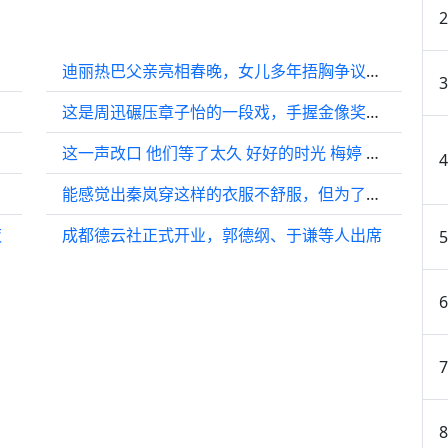
迪丽热巴父亲亮相春晚，女儿多年捂胸争议终释怀
这是周迅碾压章子怡的一段戏，手握金像奖最佳配角，主角颗粒无收
这一声改口 他们等了太久 好好的时光 梅婷 田雨 陈昊宇
能感觉出秦岚穿这样的衣服不舒服，但为了显出体型曲线还硬得穿
夜
成都德云社正式开业，郭德纲、于谦等人出席