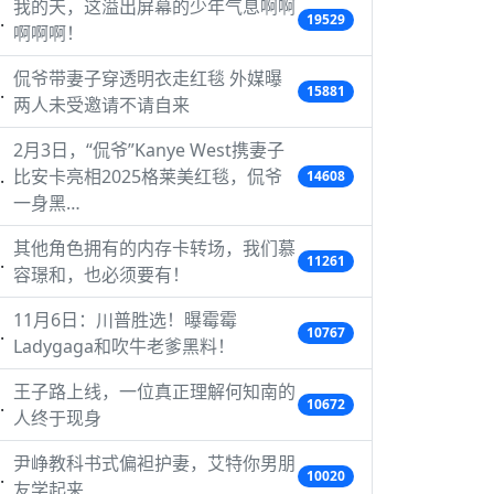
我的天，这溢出屏幕的少年气息啊啊
19529
啊啊啊！
侃爷带妻子穿透明衣走红毯 外媒曝
15881
两人未受邀请不请自来
2月3日，“侃爷”Kanye West携妻子
比安卡亮相2025格莱美红毯，侃爷
14608
一身黑…
其他角色拥有的内存卡转场，我们慕
11261
容璟和，也必须要有！
11月6日：川普胜选！曝霉霉
10767
Ladygaga和吹牛老爹黑料！
王子路上线，一位真正理解何知南的
10672
人终于现身
尹峥教科书式偏袒护妻，艾特你男朋
10020
友学起来