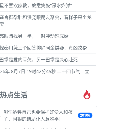
星不喜欢家教，故意捣鼓“深水炸弹”
谨言挺孕肚和洪尧跟朋友聚会，看样子是个龙
宝
亮眼睛找另一半，一时冲动难成婚
探秦川凭三个回答排除阿金嫌疑，真凶狡猾
巴掌是爱的亏欠，另一巴掌是决心赴死
026年 8月7日 19时42分45秒 二十四节气—立
热点生活
哪怕牺牲自己也要保护好爱人和孩
20106
子，阿银的结局让人意难平！