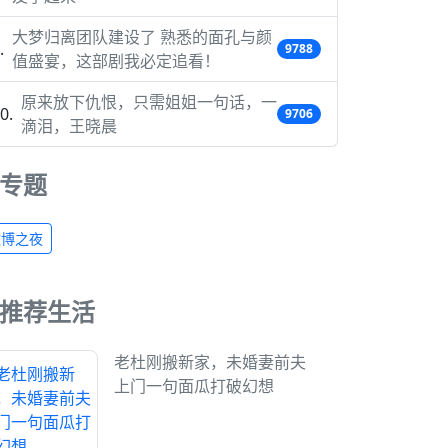
大梦归离团队建设了 熟悉的面孔与颜
9788
值盛宴，这部剧我必定追看！
原来放下仇恨，只需姐姐一句话，一
9706
滴泪，王晓晨
专题
微博之夜
推荐生活
老杜刚搬新家，未婚妻前夫
上门一句面瓜打破幻想