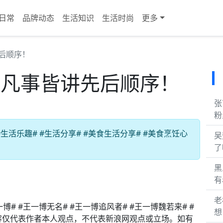
日常
品牌动态
生活知识
生活时尚
更多
后顺序！
•凡事皆讲先后顺序！
张
粉
活乐趣# #生活分享# #美食生活分享# #美食烹饪心
吴
了
黑
有
老
# #王一博无名# #王一博追风者# #王一博魏若来# #
想
内容仅代表作者本人观点，不代表新浪网观点或立场。如有