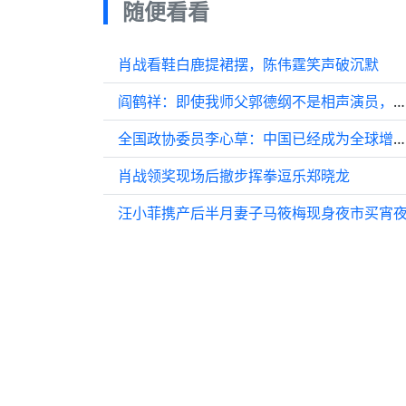
随便看看
肖战看鞋白鹿提裙摆，陈伟霆笑声破沉默
阎鹤祥：即使我师父郭德纲不是相声演员，去磨咖啡，我依然追随他
全国政协委员李心草：中国已经成为全球增长最快的音乐市场之一
肖战领奖现场后撤步挥拳逗乐郑晓龙
汪小菲携产后半月妻子马筱梅现身夜市买宵