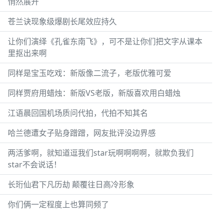
悄然展开
苍兰诀现象级爆剧长尾效应持久
让你们演绎《孔雀东南飞》，可不是让你们把文字从课本
里抠出来啊
同样是宝玉吃戏：新版像二流子，老版优雅可爱
同样贾府用蜡烛：新版VS老版，新版喜欢用白蜡烛
江语晨回国机场质问代拍，代拍不知其名
哈兰德遭女子贴身蹭蹭，网友批评没边界感
两活爹啊，就知道逗我们star玩啊啊啊啊，就欺负我们
star不会说话！
长珩仙君下凡历劫 颠覆往日高冷形象
你们俩一定程度上也算同频了