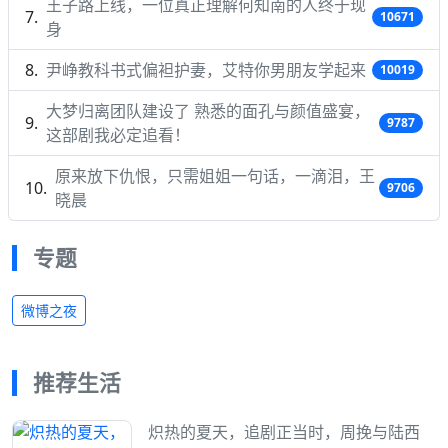
王子路上线，一位真正理解何知南的人终于现
10671
身
尹峥教科书式偏袒护妻，艾特你男朋友学起来
10019
大梦归离团队建设了 熟悉的面孔与颜值盛宴，
9787
这部剧我必定追看！
原来放下仇恨，只需姐姐一句话，一滴泪，王
9706
晓晨
专题
微博之夜
推荐生活
炽热的夏天，追剧正当时，周挽与陆西