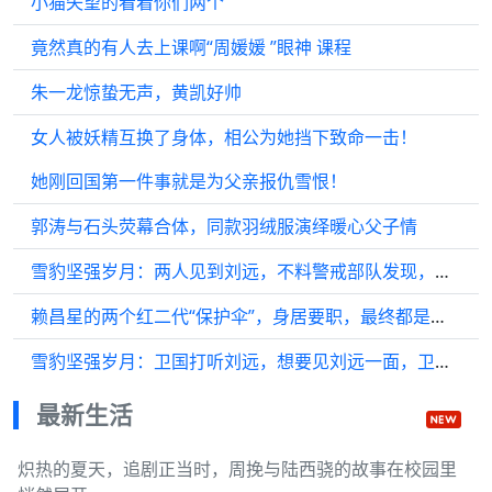
小猫失望的看着你们两个
竟然真的有人去上课啊“周媛媛 ”眼神 课程
朱一龙惊蛰无声，黄凯好帅
女人被妖精互换了身体，相公为她挡下致命一击！
她刚回国第一件事就是为父亲报仇雪恨！
郭涛与石头荧幕合体，同款羽绒服演绎暖心父子情
雪豹坚强岁月：两人见到刘远，不料警戒部队发现，三哥去引开部队
赖昌星的两个红二代“保护伞”，身居要职，最终都是什么下场？
雪豹坚强岁月：卫国打听刘远，想要见刘远一面，卫国打算怎么办
最新生活
炽热的夏天，追剧正当时，周挽与陆西骁的故事在校园里