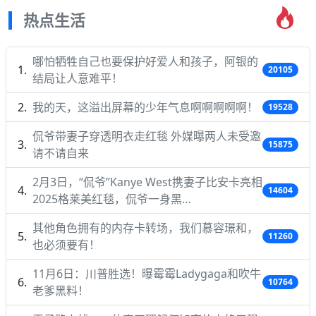
热点生活
哪怕牺牲自己也要保护好爱人和孩子，阿银的
20105
结局让人意难平！
我的天，这溢出屏幕的少年气息啊啊啊啊啊！
19528
侃爷带妻子穿透明衣走红毯 外媒曝两人未受邀
15875
请不请自来
2月3日，“侃爷”Kanye West携妻子比安卡亮相
14604
2025格莱美红毯，侃爷一身黑…
其他角色拥有的内存卡转场，我们慕容璟和，
11260
也必须要有！
11月6日：川普胜选！曝霉霉Ladygaga和吹牛
10764
老爹黑料！