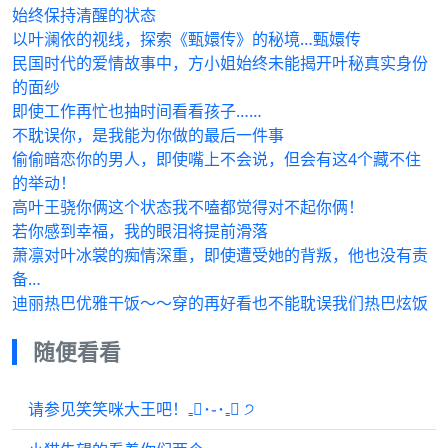
始终保持清醒的状态
以叶澜依的视线，探索《甄嬛传》的秘境…甄嬛传
民国时代的爱情故事中，方小姐始终未能揭开叶秘真实身份
的面纱
即使工作再忙也抽时间看看孩子……
不耽误你，是我能为你做的最后一件事
偷偷暗恋你的男人，即使嘴上不会说，但会有这4个藏不住
的举动！
高叶王骁你俩这个状态我不嗑都觉得对不起你俩！
若你感到幸福，我的眼泪将提前滑落
萧凛对叶冰裳的痴情深重，即使遭受她的背叛，他也没有责
备…
迪丽热巴优雅干饭～～穿的再好看也不能耽误我们热巴炫饭
随便看看
请参见笑笑咪大王吧！₌᳐･֊･₌᳐ ੭