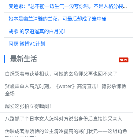
麦迪娜：“总不能一边生气一边夸你吧，不是人格分裂的嘛”
她本是幽兰清雅的兰花，可最后却成了笼中雀
胡歌 的李逍遥真的白月光！
阿瑟 微博VC计划
最新生活
白烁哭着与茯苓相认，可她的玄龟师父再也回不来了
贺峻霖单人高光时刻，《water》高清直击！背影杀惊艳
全场
超爱这张拍立得瞬间！
八路抓了个日本女人怎料对方说出身份后直接惊呆众人
伪装成奢靡娇艳的公主清冷孤高的寒门状元——这组角色