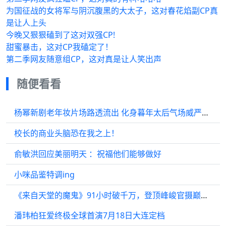
为国征战的女将军与阴沉腹黑的大太子，这对春花焰副CP真
是让人上头
今晚又狠狠磕到了这对双强CP!
甜蜜暴击，这对CP我磕定了！
第二季网友随意组CP，这对真是让人笑出声
随便看看
杨幂新剧老年妆片场路透流出 化身暮年太后气场威严十足
校长的商业头脑恐在我之上！
俞敏洪回应美丽明天 ：祝福他们能够做好
小咪品鉴特调ing
《来自天堂的魔鬼》91小时破千万，登顶峰峻官摄巅峰！
潘玮柏狂爱终极全球首演7月18日大连定档