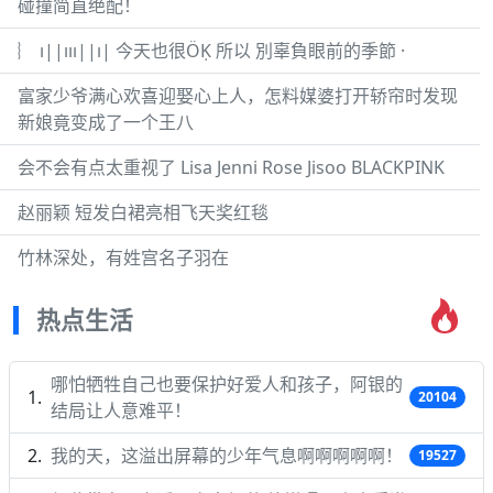
碰撞简直绝配！
︴ ı||ııı||ı| 今天也很ÖḲ 所以 別辜負眼前的季節 ·
富家少爷满心欢喜迎娶心上人，怎料媒婆打开轿帘时发现
新娘竟变成了一个王八
会不会有点太重视了 Lisa Jenni Rose Jisoo BLACKPINK
赵丽颖 短发白裙亮相飞天奖红毯
竹林深处，有姓宫名子羽在
热点生活
哪怕牺牲自己也要保护好爱人和孩子，阿银的
20104
结局让人意难平！
我的天，这溢出屏幕的少年气息啊啊啊啊啊！
19527