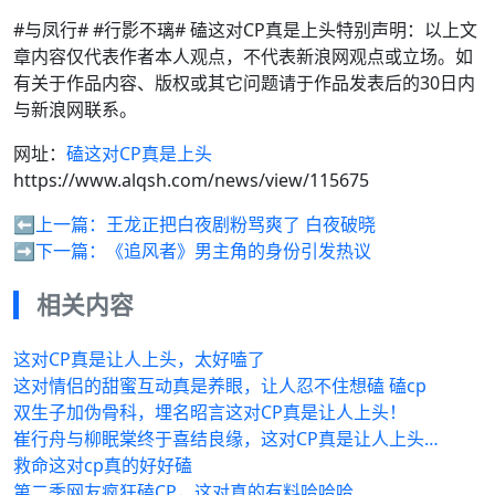
#与凤行# #行影不璃# 磕这对CP真是上头特别声明：以上文
章内容仅代表作者本人观点，不代表新浪网观点或立场。如
有关于作品内容、版权或其它问题请于作品发表后的30日内
与新浪网联系。
网址：
磕这对CP真是上头
https://www.alqsh.com/news/view/115675
⬅️上一篇：
王龙正把白夜剧粉骂爽了 白夜破晓
➡️下一篇：
《追风者》男主角的身份引发热议
相关内容
这对CP真是让人上头，太好嗑了
这对情侣的甜蜜互动真是养眼，让人忍不住想磕 磕cp
双生子加伪骨科，埋名昭言这对CP真是让人上头！
崔行舟与柳眠棠终于喜结良缘，这对CP真是让人上头…
救命这对cp真的好好磕
第二季网友疯狂磕CP，这对真的有料哈哈哈