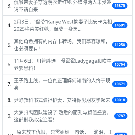
侃爷带妻子穿透明衣走红毯 外媒曝两人未受邀
15875
请不请自来
2月3日，“侃爷”Kanye West携妻子比安卡亮相
14601
2025格莱美红毯，侃爷一身黑…
其他角色拥有的内存卡转场，我们慕容璟和，
11258
也必须要有！
11月6日：川普胜选！曝霉霉Ladygaga和吹牛
10764
老爹黑料！
王子路上线，一位真正理解何知南的人终于现
10671
身
尹峥教科书式偏袒护妻，艾特你男朋友学起来
10018
大梦归离团队建设了 熟悉的面孔与颜值盛宴，
9787
这部剧我必定追看！
原来放下仇恨，只需姐姐一句话，一滴泪，王