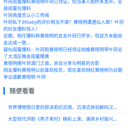
叶珂闺蜜爆料黄晓明叶珂已领证，但当事人始终未发声，全
是闺蜜在爆料
叶珂再度否认小三传闻
叶珂私下对baby的评价相当不堪？黄晓明遭遇仙人跳？叶珂
的好友爆料惊人！
近期，狗仔爆料称黄晓明的女友叶珂已怀孕，但双方未能就
此达成一致…
疑似闺蜜爆料：叶珂和黄晓明已经领证结婚黄晓明带叶珂去
了大湾区晚会闺蜜曝黄
黄晓明携叶珂澳门之旅，亲自分享与明星的合影
网友爆料黄晓明以前喜欢校花，现在喜欢网红黄晓明为近期
争议道歉黄晓明 叶珂
随便看看
世界博物馆日里的郭沫若纪念馆，沉浸式体验解码汉字文化
大型现代评剧《燕子来时》精彩上演，演绎乡村振兴动人篇章