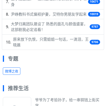
10671
身
尹峥教科书式偏袒护妻，艾特你男朋友学起来
10019
大梦归离团队建设了 熟悉的面孔与颜值盛宴，
9787
这部剧我必定追看！
原来放下仇恨，只需姐姐一句话，一滴泪，王
9706
晓晨
专题
微博之夜
推荐生活
爷爷为了考验孙子，给一串铜钱上街买
字