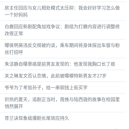
房主任回应与女儿相处模式太压抑：我会好好学习怎么做
一个好妈妈
白鹿回应新剧配角加戏争议：剧组为打磨内容进行调整修
改很正常
曝侯明昊违反交规被约谈，乘车期间将身体探出车窗与粉
丝打招呼
朱洁静自曝患癌是前男友发现的：他发现我胸口长了痘
关之琳发文否认恋情，此前被曝模特新男友才27岁
爷爷为了考验孙子，给一串铜钱上街买字
炽热的夏天，追剧正当时，周挽与陆西骁的故事在校园里
悄然展开
苍兰诀现象级爆剧长尾效应持久