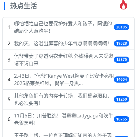
热点生活
哪怕牺牲自己也要保护好爱人和孩子，阿银的
20105
结局让人意难平！
我的天，这溢出屏幕的少年气息啊啊啊啊啊！
19528
侃爷带妻子穿透明衣走红毯 外媒曝两人未受邀
15875
请不请自来
2月3日，“侃爷”Kanye West携妻子比安卡亮相
14604
2025格莱美红毯，侃爷一身黑…
其他角色拥有的内存卡转场，我们慕容璟和，
11260
也必须要有！
11月6日：川普胜选！曝霉霉Ladygaga和吹牛
10765
老爹黑料！
王子路上线，一位真正理解何知南的人终于现