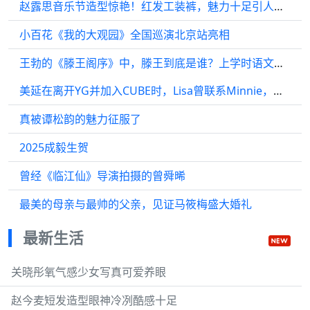
赵露思音乐节造型惊艳！红发工装裤，魅力十足引人注目
小百花《我的大观园》全国巡演北京站亮相
王勃的《滕王阁序》中，滕王到底是谁？上学时语文老师为啥不讲？
美延在离开YG并加入CUBE时，Lisa曾联系Minnie，拜托她多多关照美延
真被谭松韵的魅力征服了
2025成毅生贺
曾经《临江仙》导演拍摄的曾舜晞
最美的母亲与最帅的父亲，见证马筱梅盛大婚礼
最新生活
关晓彤氧气感少女写真可爱养眼
赵今麦短发造型眼神冷冽酷感十足