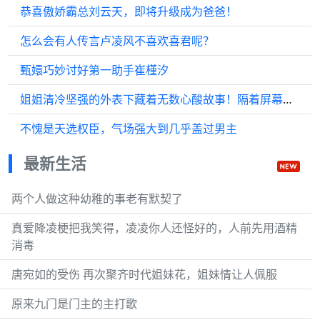
恭喜傲娇霸总刘云天，即将升级成为爸爸！
怎么会有人传言卢凌风不喜欢喜君呢？
甄嬛巧妙讨好第一助手崔槿汐
姐姐清冷坚强的外表下藏着无数心酸故事！隔着屏幕都能感受到那份心疼！
不愧是天选权臣，气场强大到几乎盖过男主
最新生活
两个人做这种幼稚的事老有默契了
真爱降凌梗把我笑得，凌凌你人还怪好的，人前先用酒精
消毒
唐宛如的受伤 再次聚齐时代姐妹花，姐妹情让人佩服
原来九门是门主的主打歌