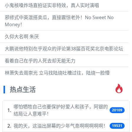
小鬼核嗓炸场直拍证实非特效，真人实时演唱
邪修式中英混搭卖瓜，直接震惊老外！No Sweet No
Money！
久仰大名啊 朱厌
大鹏说他特别在乎观众的评论第38届百花奖北京电影论坛
看着自己在乎的人死去却无能无力
林萧失去周崇光 立马找陆烧吐槽过往，陆烧一脸懵
热点生活
哪怕牺牲自己也要保护好爱人和孩子，阿银的
20109
结局让人意难平！
我的天，这溢出屏幕的少年气息啊啊啊啊啊！
19531