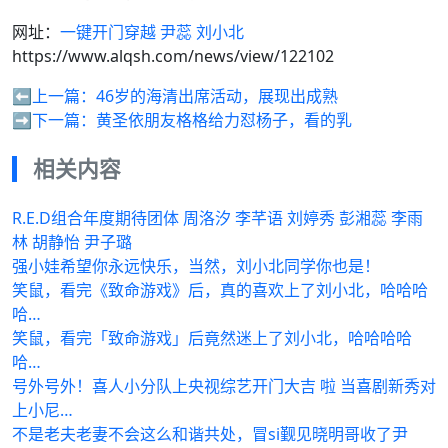
网址：
一键开门穿越 尹蕊 刘小北
https://www.alqsh.com/news/view/122102
⬅️上一篇：
46岁的海清出席活动，展现出成熟
➡️下一篇：
黄圣依朋友格格给力怼杨子，看的乳
相关内容
R.E.D组合年度期待团体 周洛汐 李芊语 刘婷秀 彭湘蕊 李雨
林 胡静怡 尹子璐
强小娃希望你永远快乐，当然，刘小北同学你也是！
笑鼠，看完《致命游戏》后，真的喜欢上了刘小北，哈哈哈
哈…
笑鼠，看完「致命游戏」后竟然迷上了刘小北，哈哈哈哈
哈…
号外号外！喜人小分队上央视综艺开门大吉 啦 当喜剧新秀对
上小尼…
不是老夫老妻不会这么和谐共处，冒si觐见晓明哥收了尹