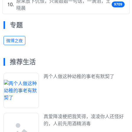
原来放下仇恨，只需姐姐一句话，一滴泪，王
9709
晓晨
专题
微博之夜
推荐生活
两个人做这种幼稚的事老有默契了
真爱降凌梗把我笑得，凌凌你人还怪好
的，人前先用酒精消毒