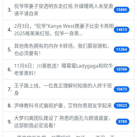
侃爷带妻子穿透明衣走红毯 外媒曝两人未受邀
15889
请不请自来
2月3日，“侃爷”Kanye West携妻子比安卡亮相
14613
2025格莱美红毯，侃爷一身黑…
其他角色拥有的内存卡转场，我们慕容璟和，
11264
也必须要有！
11月6日：川普胜选！曝霉霉Ladygaga和吹牛
10769
老爹黑料！
王子路上线，一位真正理解何知南的人终于现
10673
身
尹峥教科书式偏袒护妻，艾特你男朋友学起来
10022
大梦归离团队建设了 熟悉的面孔与颜值盛宴，
9789
这部剧我必定追看！