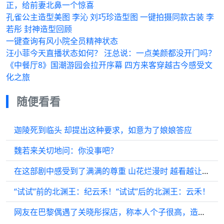
正，给前妻北鼻一个惊喜
孔雀公主造型美图 李沁 刘巧珍造型图 一键拍摄同款古装 李
若彤 封神造型回顾
一键查询有风小院全员精神状态
汪小菲今天直播状态如何？ 汪总说：一点美颜都没开门吗？
《中餐厅8》国潮游园会拉开序幕 四方来客穿越古今感受文
化之旅
随便看看
迦陵死到临头 却提出这种要求，如意为了娘娘答应
魏若来关切地问：你没事吧？
在这部剧中感受到了满满的尊重 山花烂漫时 越看越让人着迷 让人
“试试”前的北渊王：纪云禾！“试试”后的北渊王：云禾！
网友在巴黎偶遇了关晓彤探店，称本人个子很高，造型很好看，性格很好