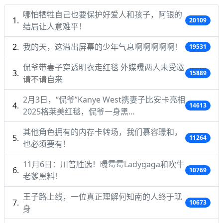
哪怕牺牲自己也要保护好爱人和孩子，阿银的
20109
结局让人意难平！
我的天，这溢出屏幕的少年气息啊啊啊啊啊！
19531
侃爷带妻子穿透明衣走红毯 外媒曝两人未受邀
15889
请不请自来
2月3日，“侃爷”Kanye West携妻子比安卡亮相
14613
2025格莱美红毯，侃爷一身黑…
其他角色拥有的内存卡转场，我们慕容璟和，
11264
也必须要有！
11月6日：川普胜选！曝霉霉Ladygaga和吹牛
10769
老爹黑料！
王子路上线，一位真正理解何知南的人终于现
10673
身