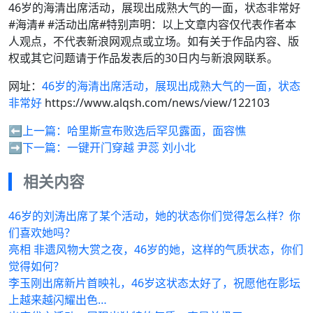
46岁的海清出席活动，展现出成熟大气的一面，状态非常好
#海清# #活动出席#特别声明：以上文章内容仅代表作者本
人观点，不代表新浪网观点或立场。如有关于作品内容、版
权或其它问题请于作品发表后的30日内与新浪网联系。
网址：
46岁的海清出席活动，展现出成熟大气的一面，状态
非常好
https://www.alqsh.com/news/view/122103
⬅️上一篇：
哈里斯宣布败选后罕见露面，面容憔
➡️下一篇：
一键开门穿越 尹蕊 刘小北
相关内容
46岁的刘涛出席了某个活动，她的状态你们觉得怎么样？你
们喜欢她吗？
亮相 非遗风物大赏之夜，46岁的她，这样的气质状态，你们
觉得如何？
李玉刚出席新片首映礼，46岁这状态太好了，祝愿他在影坛
上越来越闪耀出色…