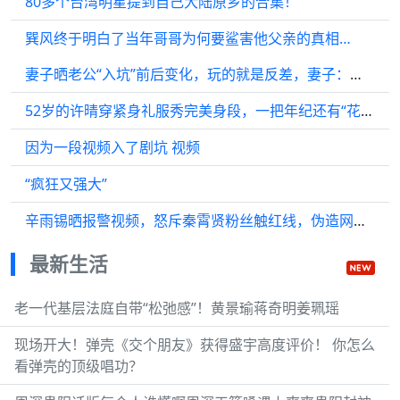
80多个台湾明星提到自己大陆原乡的合集！
巽风终于明白了当年哥哥为何要鲨害他父亲的真相…
妻子晒老公“入坑”前后变化，玩的就是反差，妻子：弱弱问一句，还能退吗？
52岁的许晴穿紧身礼服秀完美身段，一把年纪还有“花瓶”身材…
因为一段视频入了剧坑 视频
“疯狂又强大”
辛雨锡晒报警视频，怒斥秦霄贤粉丝触红线，伪造网站转移公众视线
最新生活
老一代基层法庭自带“松弛感”！黄景瑜蒋奇明姜珮瑶
现场开大！弹壳《交个朋友》获得盛宇高度评价！ 你怎么
看弹壳的顶级唱功？