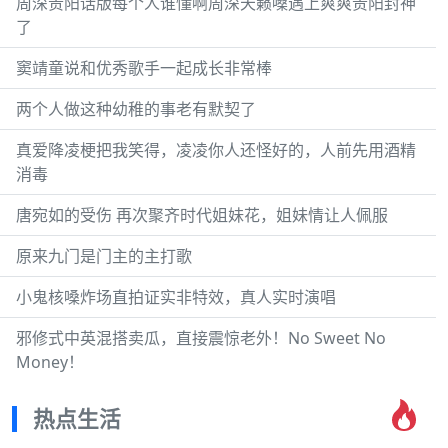
周深贵阳话版每个人谁懂啊周深天籁嗓遇上爽爽贵阳封神
了
窦靖童说和优秀歌手一起成长非常棒
两个人做这种幼稚的事老有默契了
真爱降凌梗把我笑得，凌凌你人还怪好的，人前先用酒精
消毒
唐宛如的受伤 再次聚齐时代姐妹花，姐妹情让人佩服
原来九门是门主的主打歌
小鬼核嗓炸场直拍证实非特效，真人实时演唱
邪修式中英混搭卖瓜，直接震惊老外！No Sweet No
Money！
热点生活