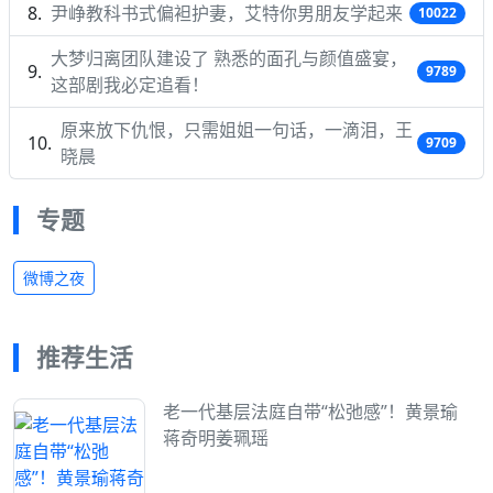
尹峥教科书式偏袒护妻，艾特你男朋友学起来
10022
大梦归离团队建设了 熟悉的面孔与颜值盛宴，
9789
这部剧我必定追看！
原来放下仇恨，只需姐姐一句话，一滴泪，王
9709
晓晨
专题
微博之夜
推荐生活
老一代基层法庭自带“松弛感”！黄景瑜
蒋奇明姜珮瑶