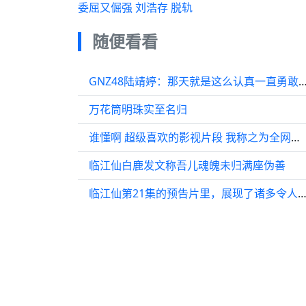
委屈又倔强 刘浩存 脱轨
随便看看
GNZ48陆靖婷：那天就是这么认真一直勇敢的
万花筒明珠实至名归
谁懂啊 超级喜欢的影视片段 我称之为全网最佳
临江仙白鹿发文称吾儿魂魄未归满座伪善
临江仙第21集的预告片里，展现了诸多令人期待的