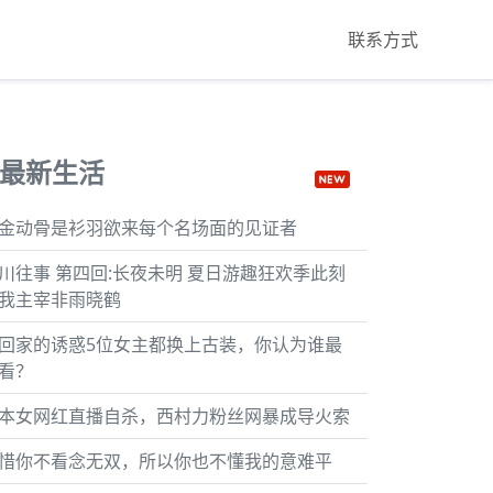
联系方式
最新生活
金动骨是衫羽欲来每个名场面的见证者
川往事 第四回:长夜未明 夏日游趣狂欢季此刻
我主宰非雨晓鹤
回家的诱惑5位女主都换上古装，你认为谁最
看？
本女网红直播自杀，西村力粉丝网暴成导火索
惜你不看念无双，所以你也不懂我的意难平