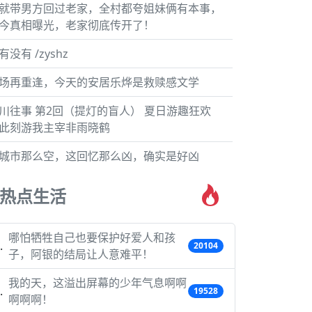
就带男方回过老家，全村都夸姐妹俩有本事，
今真相曝光，老家彻底传开了！
有没有 /zyshz
场再重逢，今天的安居乐烨是救赎感文学
川往事 第2回（提灯的盲人） 夏日游趣狂欢
此刻游我主宰非雨晓鹤
城市那么空，这回忆那么凶，确实是好凶
热点生活
哪怕牺牲自己也要保护好爱人和孩
20104
子，阿银的结局让人意难平！
我的天，这溢出屏幕的少年气息啊啊
19528
啊啊啊！