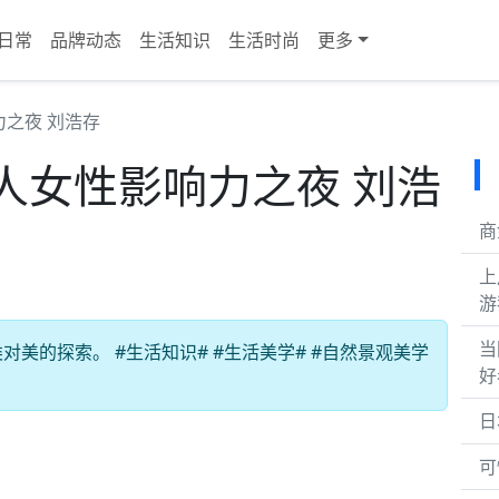
日常
品牌动态
生活知识
生活时尚
更多
之夜 刘浩存
人女性影响力之夜 刘浩
商
上
游
当
美的探索。 #生活知识# #生活美学# #自然景观美学
好
日
可