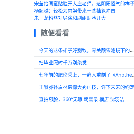
宋莹给闺蜜贴脸开大庄老师，这阴阳怪气的样
杨超越：轻松为内娱带来一些抽象冲击
朱一龙粉丝对导演和剧组贴脸开大
随便看看
今天的这条裙子好别致，零美颜零滤镜下的她也是真实性的好好看
拍毕业照时千万别染发！
七年前的肥伦秀上，一群人重制了《Ano
王爷弥补眉林遗憾大秀画技，许下未来的约
直拍怼脸，360°无瑕 朝雪录 横店 沈羽洁