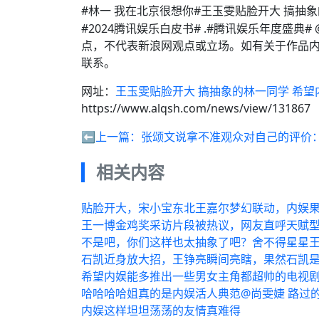
#林一 我在北京很想你#王玉雯贴脸开大 搞抽
#2024腾讯娱乐白皮书# .#腾讯娱乐年度盛
点，不代表新浪网观点或立场。如有关于作品内
联系。
网址：
王玉雯贴脸开大 搞抽象的林一同学 希望
https://www.alqsh.com/news/view/131867
⬅️上一篇：
张颂文说拿不准观众对自己的评价
相关内容
贴脸开大，宋小宝东北王嘉尔梦幻联动，内娱
王一博金鸡奖采访片段被热议，网友直呼天赋
不是吧，你们这样也太抽象了吧？舍不得星星
石凯近身放大招，王铮亮瞬间亮瞎，果然石凯
希望内娱能多推出一些男女主角都超帅的电视
哈哈哈哈姐真的是内娱活人典范@尚雯婕 路过的
内娱这样坦坦荡荡的友情真难得