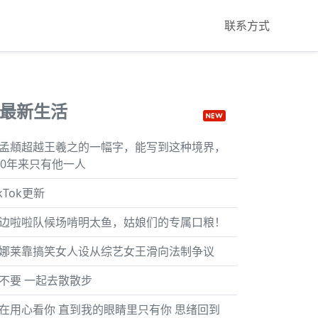
联系方式
最新生活
孟頫超越王羲之的一幅字，能写到这种境界，
00年来只有他一人
ikTok更新
边啦啦队候场啃明太鱼，姑娘们的专属口粮！
娜莱靠搞笑女人设从综艺女王滑向法制争议
不要 一起去散散步
在用心看你 直到我的眼睛里只有你 思绪回到