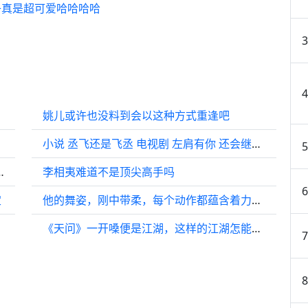
子真是超可爱哈哈哈哈
姚儿或许也没料到会以这种方式重逢吧
小说 丞飞还是飞丞 电视剧 左肩有你 还会继续播出吗？
ther Day for Sun》…
李相夷难道不是顶尖高手吗
定
他的舞姿，刚中带柔，每个动作都蕴含着力量与节奏，似乎能够激发全场的激情
《天问》一开嗓便是江湖，这样的江湖怎能缺少刘宇宁！ 刘宇