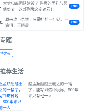
大梦归离团队建设了 熟悉的面孔与颜
9788
值盛宴，这部剧我必定追看！
原来放下仇恨，只需姐姐一句话，一
9707
滴泪，王晓晨
专题
微博之夜
推荐生活
赵孟頫超越王羲之的一幅
字，能写到这种境界，800年
来只有他一人