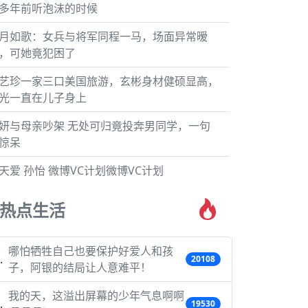
多年前听泡沫的时候
月如歌：女兵与将军同程一马，场面异常暧
，可她竟犯困了
艺珍一家三口美国旅游，玄彬身材健硕显高，
光一直在儿子身上
妍与母亲吵架 无处可归竟投奔男同学，一句
惊呆
天爱 孙怡 微博VC计划微博VC计划
热点生活
哪怕牺牲自己也要保护好爱人和孩
20108
子，阿银的结局让人意难平！
我的天，这溢出屏幕的少年气息啊啊
19530