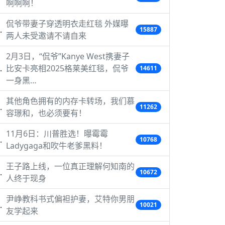
啊啊啊！
侃爷带妻子穿透明衣走红毯 外媒曝
15887
两人未受邀请不请自来
2月3日，“侃爷”Kanye West携妻子
比安卡亮相2025格莱美红毯，侃爷
14611
一身黑…
其他角色拥有的内存卡转场，我们慕
11262
容璟和，也必须要有！
11月6日：川普胜选！曝霉霉
10768
Ladygaga和吹牛老爹黑料！
王子路上线，一位真正理解何知南的
10672
人终于现身
尹峥教科书式偏袒护妻，艾特你男朋
10021
友学起来