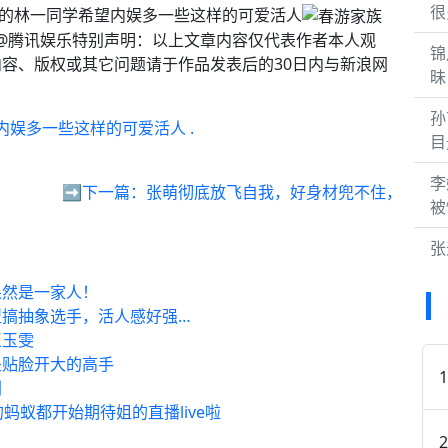
很
象的林一同学希望内娱多一些这样的可爱活人
典# @腾讯娱乐特别声明：以上文章内容仅代表作者本人观
锦
容、版权或其它问题请于作品发表后的30日内与新浪网
昧
孙
内娱多一些这样的可爱活人 .
目
李
：
➡️下一篇：
张萌彻底放飞自我，好身材兜不住，
被
张
果然是一家人！
型搞抽象选手，活人感好强…
王玉雯
是贴脸开大的高手
剧
蚂蚁都开始期待姐的直播live啦