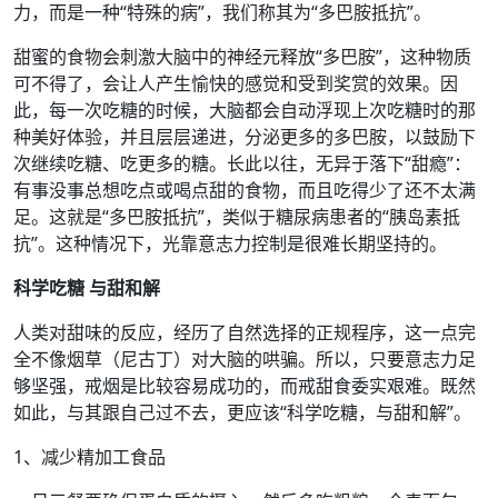
力，而是一种“特殊的病”，我们称其为“多巴胺抵抗”。
甜蜜的食物会刺激大脑中的神经元释放“多巴胺”，这种物质
可不得了，会让人产生愉快的感觉和受到奖赏的效果。因
此，每一次吃糖的时候，大脑都会自动浮现上次吃糖时的那
种美好体验，并且层层递进，分泌更多的多巴胺，以鼓励下
次继续吃糖、吃更多的糖。长此以往，无异于落下“甜瘾”：
有事没事总想吃点或喝点甜的食物，而且吃得少了还不太满
足。这就是“多巴胺抵抗”，类似于糖尿病患者的“胰岛素抵
抗”。这种情况下，光靠意志力控制是很难长期坚持的。
科学吃糖 与甜和解
人类对甜味的反应，经历了自然选择的正规程序，这一点完
全不像烟草（尼古丁）对大脑的哄骗。所以，只要意志力足
够坚强，戒烟是比较容易成功的，而戒甜食委实艰难。既然
如此，与其跟自己过不去，更应该“科学吃糖，与甜和解”。
1、减少精加工食品