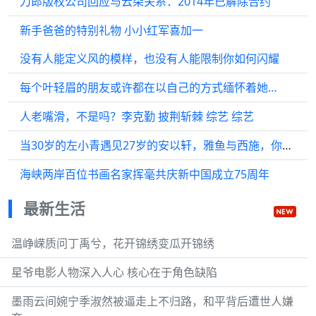
刀郎版权公司回应与云朵关系：2014年已解除合约
新手爸爸的特别礼物 小小红军喜加一
没有人能定义风的模样，也没有人能限制你如何闪耀
每个叶轻眉的朋友或许都在以自己的方式缅怀着她…
人老嘴滑，不是吗？李克勤 披荆斩棘 综艺 综艺
当30岁的左小青遇见27岁的安以轩，雅鱼与西施，你觉得谁更胜一筹
海峡两岸百位书画名家挥毫共庆新中国成立75周年
最新生活
温峥嵘质问丁禹兮，花开锦绣变瓜开锦绣
星爷电影人物深入人心 核心在于角色缺陷
墨雨云间婉宁季淑然被逼走上不归路，和平背后遭世人嫌