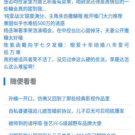
张若昀在家里为唐艺昕备有菜单，咱就说还得是真情侣的一
些糖会真的甜到我…
‘纯爱战沈’甜度满分，主角亲自撒糖哦 敞开嗓门大力推荐
景甜似乎也难抵500万的诱惑
杨丞琳看李荣浩演唱会，在中控台比心甜掉牙，夫妻公开撒
糖太好嗑
陈 紫 函 戴 向 宇 七 夕 发 糖 ： 相 爱 十 年 结 婚 八 年 爱 可
抵 万 难
真的被追风者笑不活了，没见过命这么硬的反派，李晟达怎
么这么难鲨啊！
随便看看
孙楠一开口，仿佛又回到了那些经典影视作品里
自私婆婆强迫儿媳签婚前协议，儿子忍无可忍彻底爆发
被帅到的请呼吸 张艺兴-G级越野车品牌大使