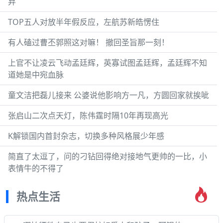
弃
TOP五人对放半年假反应，左航苏新皓愣住
有人磕过曹丕郭照这对嘛！ 撤回圣旨那一刻！
上官不让凌云飞动孟廷辉，英寡试图孟廷辉，孟廷辉不知
道她是中宛血脉
童文洁把磊儿接来 公婆说他影响方一凡，方圆回家就挨呲
张启山二次点天灯，陈伟霆时隔10年再现高光
K解锁国内首封杂志，切换多种风格展少年感
简直了太逗了，问的刁钻回得绝对接地气更帅的一比，小
表情牛的不得了
热点生活