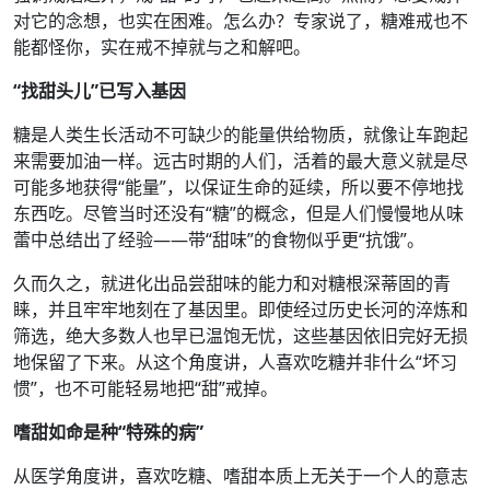
对它的念想，也实在困难。怎么办？专家说了，糖难戒也不
能都怪你，实在戒不掉就与之和解吧。
“找甜头儿”已写入基因
糖是人类生长活动不可缺少的能量供给物质，就像让车跑起
来需要加油一样。远古时期的人们，活着的最大意义就是尽
可能多地获得“能量”，以保证生命的延续，所以要不停地找
东西吃。尽管当时还没有“糖”的概念，但是人们慢慢地从味
蕾中总结出了经验——带“甜味”的食物似乎更“抗饿”。
久而久之，就进化出品尝甜味的能力和对糖根深蒂固的青
睐，并且牢牢地刻在了基因里。即使经过历史长河的淬炼和
筛选，绝大多数人也早已温饱无忧，这些基因依旧完好无损
地保留了下来。从这个角度讲，人喜欢吃糖并非什么“坏习
惯”，也不可能轻易地把“甜”戒掉。
嗜甜如命是种“特殊的病”
从医学角度讲，喜欢吃糖、嗜甜本质上无关于一个人的意志