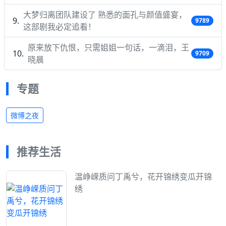
大梦归离团队建设了 熟悉的面孔与颜值盛宴，
9789
这部剧我必定追看！
原来放下仇恨，只需姐姐一句话，一滴泪，王
9709
晓晨
专题
微博之夜
推荐生活
温峥嵘质问丁禹兮，花开锦绣变瓜开锦
绣