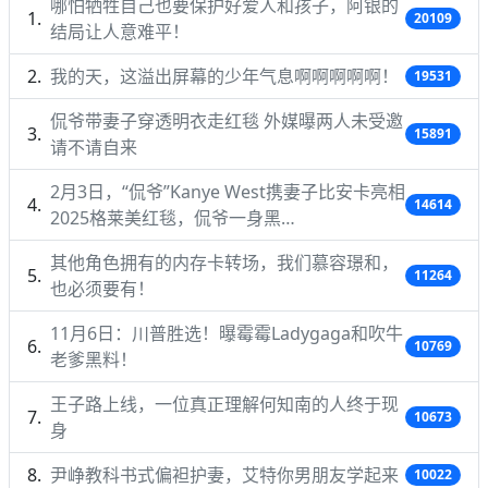
哪怕牺牲自己也要保护好爱人和孩子，阿银的
20109
结局让人意难平！
我的天，这溢出屏幕的少年气息啊啊啊啊啊！
19531
侃爷带妻子穿透明衣走红毯 外媒曝两人未受邀
15891
请不请自来
2月3日，“侃爷”Kanye West携妻子比安卡亮相
14614
2025格莱美红毯，侃爷一身黑…
其他角色拥有的内存卡转场，我们慕容璟和，
11264
也必须要有！
11月6日：川普胜选！曝霉霉Ladygaga和吹牛
10769
老爹黑料！
王子路上线，一位真正理解何知南的人终于现
10673
身
尹峥教科书式偏袒护妻，艾特你男朋友学起来
10022