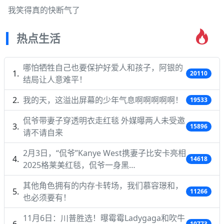
我笑得真的快断气了
热点生活
哪怕牺牲自己也要保护好爱人和孩子，阿银的
20110
结局让人意难平！
我的天，这溢出屏幕的少年气息啊啊啊啊啊！
19533
侃爷带妻子穿透明衣走红毯 外媒曝两人未受邀
15896
请不请自来
2月3日，“侃爷”Kanye West携妻子比安卡亮相
14618
2025格莱美红毯，侃爷一身黑…
其他角色拥有的内存卡转场，我们慕容璟和，
11266
也必须要有！
11月6日：川普胜选！曝霉霉Ladygaga和吹牛
10773