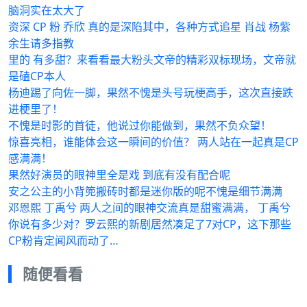
脑洞实在太大了
资深 CP 粉 乔欣 真的是深陷其中，各种方式追星 肖战 杨紫
余生请多指教
里的 有多甜？来看看最大粉头文帝的精彩双标现场，文帝就
是磕CP本人
杨迪踢了向佐一脚，果然不愧是头号玩梗高手，这次直接跌
进梗里了！
不愧是时影的首徒，他说过你能做到，果然不负众望！
惊喜亮相，谁能体会这一瞬间的价值？ 两人站在一起真是CP
感满满！
果然好演员的眼神里全是戏 到底有没有配合呢
安之公主的小背篼搬砖时都是迷你版的呢不愧是细节满满
邓恩熙 丁禹兮 两人之间的眼神交流真是甜蜜满满， 丁禹兮
你说有多少对？罗云熙的新剧居然凑足了7对CP，这下那些
CP粉肯定闻风而动了…
随便看看