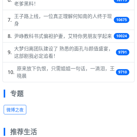
老爹黑料！
王子路上线，一位真正理解何知南的人终于现
10675
身
尹峥教科书式偏袒护妻，艾特你男朋友学起来
10024
大梦归离团队建设了 熟悉的面孔与颜值盛宴，
9791
这部剧我必定追看！
原来放下仇恨，只需姐姐一句话，一滴泪，王
9710
晓晨
专题
微博之夜
推荐生活