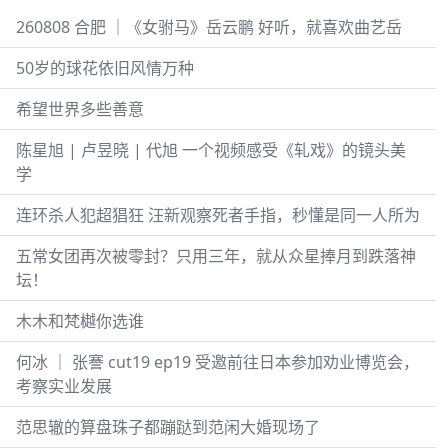
260808 合肥 ｜《女驸马》岳云鹏 好听，就喜欢曲艺岳
50岁的球花依旧风情万种
希望世界多些善意
陈星旭 | 卢昱晓 | 代旭 一个视频感受《轧戏》的镜头美
学
连环杀人犯超猖狂 汪新观察死者手指，秒懂是同一人所为
五常女团再次被零封？只用三年，就从众星捧月到跌落神
坛！
木木和梵樾你选谁
何冰 ｜ 张謇 cut19 ep19 受邀前往日本参加劝业博览会，
考察实业发展
范思辙的算盘珠子都蹦跶到范闲大婚现场了