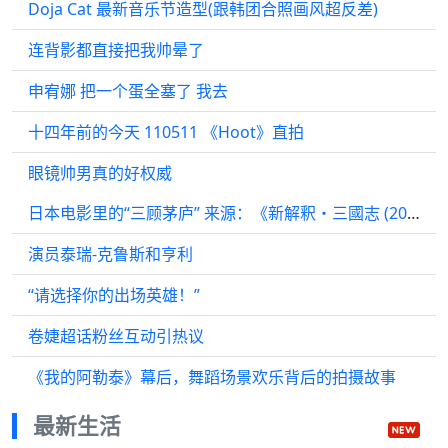
Doja Cat 最新音乐节造型(跟韩团合照画风超反差)
连背影都直接把我帅晕了
申宥娜 把一个蛋全塞了 我去
十四年前的今天 110511 《Hoot》直拍
眼镜帅男真的好权威
日本电影里的“三顾茅庐” 来源：《新解釈・三國志 (2020)》
演员泰瑞-克鲁斯和亨利
“请选择你的出场英雄！”
卷婕超话粉丝互动引热议
《我的阿勒泰》幕后，舞蹈场景欢乐背后的拍摄故事
最新生活