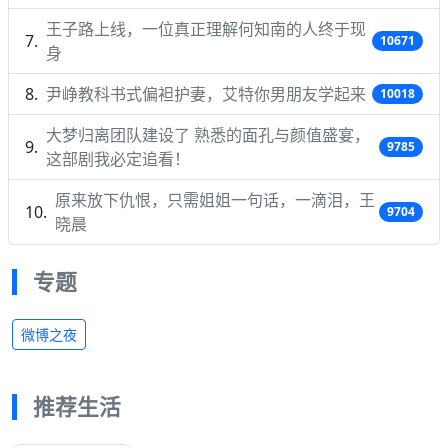
王子路上线，一位真正理解何知南的人终于现
10671
身
尹峥教科书式偏袒护妻，艾特你男朋友学起来
10018
大梦归离团队建设了 熟悉的面孔与颜值盛宴，
9785
这部剧我必定追看！
原来放下仇恨，只需姐姐一句话，一滴泪，王
9704
晓晨
专题
微博之夜
推荐生活