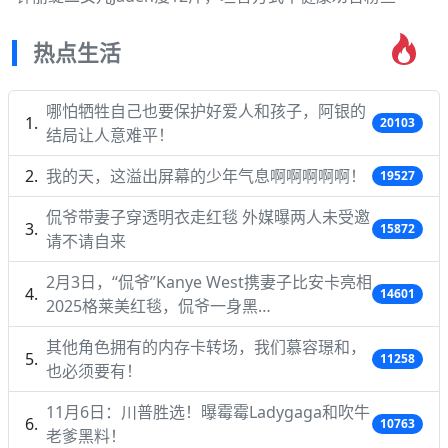
热点生活
哪怕牺牲自己也要保护好爱人和孩子，阿银的
20103
结局让人意难平！
我的天，这溢出屏幕的少年气息啊啊啊啊啊！
19527
侃爷带妻子穿透明衣走红毯 外媒曝两人未受邀
15872
请不请自来
2月3日，“侃爷”Kanye West携妻子比安卡亮相
14601
2025格莱美红毯，侃爷一身黑…
其他角色拥有的内存卡转场，我们慕容璟和，
11258
也必须要有！
11月6日：川普胜选！曝霉霉Ladygaga和吹牛
10763
老爹黑料！