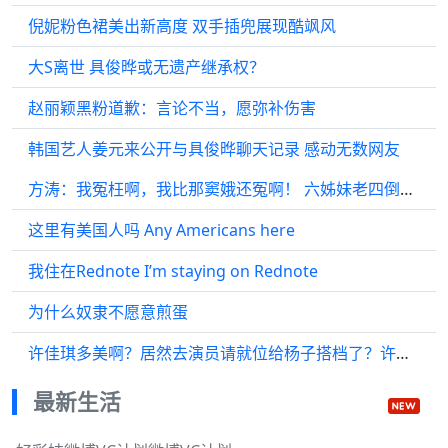
倪妮粉色裙美出新高度 双手插兜展现酷飒风
大S离世 具俊晔或无遗产继承权？
赵丽颖黑粉道歉：言论不当，愿弥补伤害
韩国艺人姜元来公开与具俊晔聊天记录 感动无数网友
方涛：我冤枉啊，我比那窦娥还冤啊！ 六姊妹老四倒追离婚男
这里有美国人吗 Any Americans here
我住在Rednote I’m staying on Rednote
为什么奴隶不愿意煎蛋
许佳琪多美啊？居然去演员请就位给杨子搭档了？许佳琪该不该算工伤？
最新生活