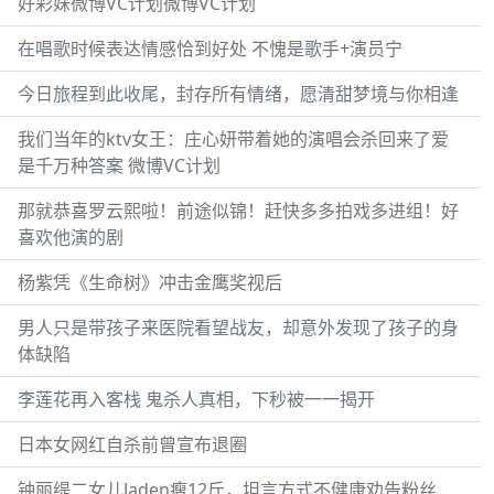
好彩妹微博VC计划微博VC计划
在唱歌时候表达情感恰到好处 不愧是歌手+演员宁
今日旅程到此收尾，封存所有情绪，愿清甜梦境与你相逢
我们当年的ktv女王：庄心妍带着她的演唱会杀回来了爱
是千万种答案 微博VC计划
那就恭喜罗云熙啦！前途似锦！赶快多多拍戏多进组！好
喜欢他演的剧
杨紫凭《生命树》冲击金鹰奖视后
男人只是带孩子来医院看望战友，却意外发现了孩子的身
体缺陷
李莲花再入客栈 鬼杀人真相，下秒被一一揭开
日本女网红自杀前曾宣布退圈
钟丽缇二女儿Jaden瘦12斤，坦言方式不健康劝告粉丝