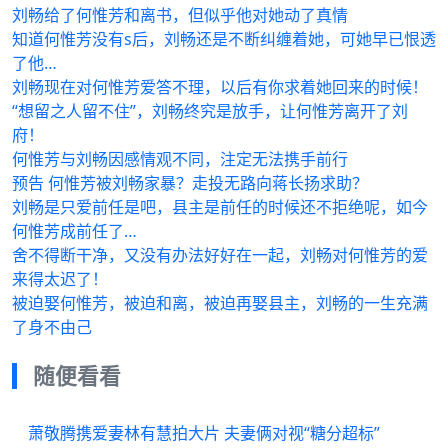
刘畅给了何惟芳和离书，但似乎他对她动了真情
知道何惟芳没有s后，刘畅还是不断纠缠着她，可她早已恨透
了他…
刘畅现在对何惟芳爱答不理，以后有你求着她回来的时候！
“想留之人留不住”，刘畅终究是放手，让何惟芳离开了刘
府！
何惟芳与刘畅因感情观不同，注定无法携手前行
预告 何惟芳被刘畅家暴？走投无路向蒋长扬求助？
刘畅是只爱前任是吧，县主是前任的时候还不拒绝呢，如今
何惟芳成前任了…
舍不得断干净，又没有办法好好在一起，刘畅对何惟芳的爱
来得太迟了！
被迫娶何惟芳，被迫和离，被迫再娶县主，刘畅的一生充满
了身不由己
随便看看
萧敬腾携爱妻林有慧拍大片 夫妻俩对视“糖分超标”