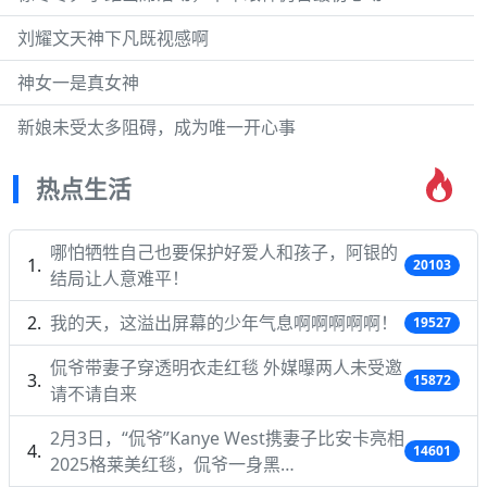
刘耀文天神下凡既视感啊
神女一是真女神
新娘未受太多阻碍，成为唯一开心事
热点生活
哪怕牺牲自己也要保护好爱人和孩子，阿银的
20103
结局让人意难平！
我的天，这溢出屏幕的少年气息啊啊啊啊啊！
19527
侃爷带妻子穿透明衣走红毯 外媒曝两人未受邀
15872
请不请自来
2月3日，“侃爷”Kanye West携妻子比安卡亮相
14601
2025格莱美红毯，侃爷一身黑…