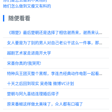
你们是怎么做到不笑场的
她们怎么做到又瘦又有料的
随便看看
《翘楚》最后楚朝还是选择了相信谢燕来，谢燕来认出楚朝就是当初救自己的人
女人要是为了别的男人对自己老公干这么一件事，那就是不爱了，男人趁早离
越剧艺术家走进南开大学
宋墨你真的!我哭死!
特种兵王团灭整个黑帮，李连杰经典动作电影一起看电影
十天之后回到现实 吴奇隆 微博VC计划
楚朝与阿九喜结连理婚后得子
原来番椒这样做太美味了，众人都有口福了