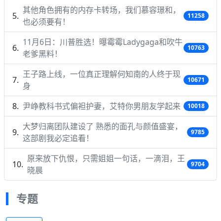
其他角色拥有的内存卡转场，我们慕容璟和，
11258
也必须要有！
11月6日：川普胜选！曝霉霉Ladygaga和吹牛
10763
老爹黑料！
王子路上线，一位真正理解何知南的人终于现
10671
身
尹峥教科书式偏袒护妻，艾特你男朋友学起来
10018
大梦归离团队建设了 熟悉的面孔与颜值盛宴，
9785
这部剧我必定追看！
原来放下仇恨，只需姐姐一句话，一滴泪，王
9704
晓晨
专题