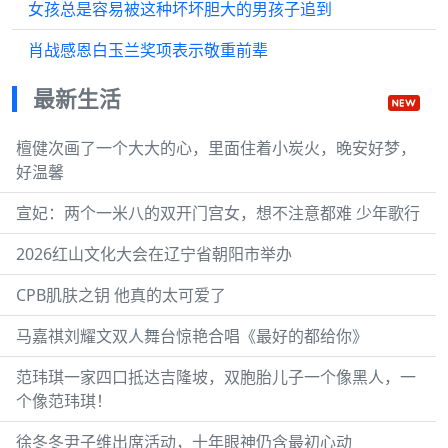
女孩总是容易被这种坏坏胆大的男孩子追到
肖战感恩白玉兰奖项表示敬重前辈
最新生活
檀健次画了一个大大的心，里面住着小炭火，晚安好梦，
好温馨
宣妃：两个一米八的双开门宫女，想不注意都难 少年歌行
2026红山文化大会在辽宁省朝阳市举办
CPB肌肤之钥 他真的太可爱了
马嘉祺刘耀文双人舞台惊艳合唱《最好的都给你》
范玮琪一家四口抵达吉隆坡，双胞胎儿子一个像黑人，一
个像范玮琪！
徐冬冬尹子维出席活动，十年眼神仍含最初心动