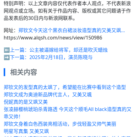
特别声明：以上文章内容仅代表作者本人观点，不代表新浪
网观点或立场。如有关于作品内容、版权或其它问题请于作
品发表后的30日内与新浪网联系。
网址：
郑钦文今天这个黑衣白裙淡妆造型真的又美又飒…
https://www.alqsh.com/news/view/150986
⬅️上一篇：
公主被逼嫁给将军，却还是吹灭蜡烛
➡️下一篇：
2025年2月18日，演员陈晓与
相关内容
郑钦文的发型真的太飒了，希望能在比赛中看到这个造型
郑钦文成为奥迪新品牌代言人，又美又颯
倪妮真的是又飒又美
张凌赫樱桃琥珀杀青路透️ 今天这个顺毛All black造型真的又
乖又帅！
郑钦文身着白色西装亮相活动，步伐轻盈又帅气美丽
明星写真集 又美又飒