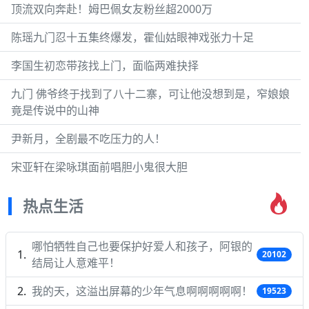
顶流双向奔赴！姆巴佩女友粉丝超2000万
陈瑶九门忍十五集终爆发，霍仙姑眼神戏张力十足
李国生初恋带孩找上门，面临两难抉择
九门 佛爷终于找到了八十二寨，可让他没想到是，窄娘娘
竟是传说中的山神
尹新月，全剧最不吃压力的人！
宋亚轩在梁咏琪面前唱胆小鬼很大胆
热点生活
哪怕牺牲自己也要保护好爱人和孩子，阿银的
20102
结局让人意难平！
我的天，这溢出屏幕的少年气息啊啊啊啊啊！
19523