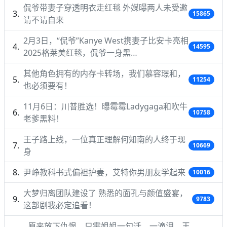
侃爷带妻子穿透明衣走红毯 外媒曝两人未受邀
15865
请不请自来
2月3日，“侃爷”Kanye West携妻子比安卡亮相
14595
2025格莱美红毯，侃爷一身黑…
其他角色拥有的内存卡转场，我们慕容璟和，
11254
也必须要有！
11月6日：川普胜选！曝霉霉Ladygaga和吹牛
10758
老爹黑料！
王子路上线，一位真正理解何知南的人终于现
10669
身
尹峥教科书式偏袒护妻，艾特你男朋友学起来
10016
大梦归离团队建设了 熟悉的面孔与颜值盛宴，
9783
这部剧我必定追看！
原来放下仇恨，只需姐姐一句话，一滴泪，王