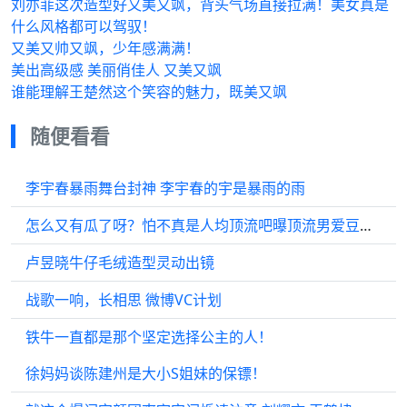
刘亦菲这次造型好又美又飒，背头气场直接拉满！美女真是
什么风格都可以驾驭！
又美又帅又飒，少年感满满！
美出高级感 美丽俏佳人 又美又飒
谁能理解王楚然这个笑容的魅力，既美又飒
随便看看
李宇春暴雨舞台封神 李宇春的宇是暴雨的雨
怎么又有瓜了呀？怕不真是人均顶流吧曝顶流男爱豆有孩子了 塌房 微博VC计划
卢昱晓牛仔毛绒造型灵动出镜
战歌一响，长相思 微博VC计划
铁牛一直都是那个坚定选择公主的人！
徐妈妈谈陈建州是大小S姐妹的保镖！