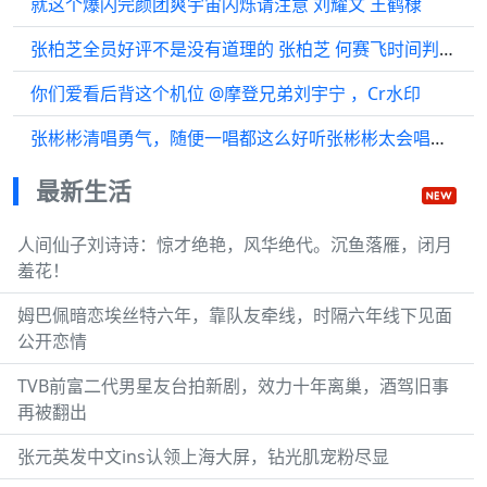
就这个爆闪完颜团爽宇宙闪烁请注意 刘耀文 王鹤棣
张柏芝全员好评不是没有道理的 张柏芝 何赛飞时间判官 微博VC计划
你们爱看后背这个机位 @摩登兄弟刘宇宁 ，Cr水印
张彬彬清唱勇气，随便一唱都这么好听张彬彬太会唱了 2024国剧盛典
最新生活
人间仙子刘诗诗：惊才绝艳，风华绝代。沉鱼落雁，闭月
羞花！
姆巴佩暗恋埃丝特六年，靠队友牵线，时隔六年线下见面
公开恋情
TVB前富二代男星友台拍新剧，效力十年离巢，酒驾旧事
再被翻出
张元英发中文ins认领上海大屏，钻光肌宠粉尽显