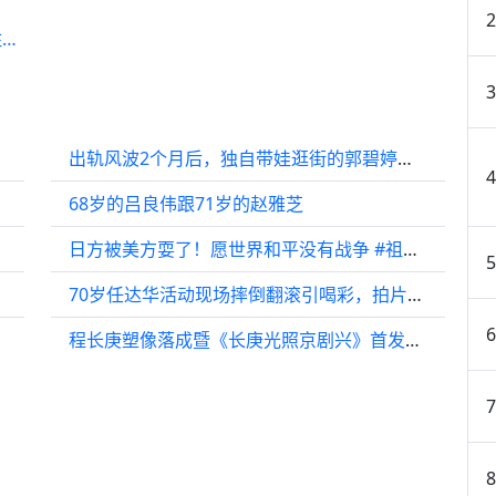
…
出轨风波2个月后，独自带娃逛街的郭碧婷，揭开了向佐仅剩的体面
68岁的吕良伟跟71岁的赵雅芝
日方被美方耍了！愿世界和平没有战争 #祖国万岁
无表情
70岁任达华活动现场摔倒翻滚引喝彩，拍片300部自律出名
0多岁
程长庚塑像落成暨《长庚光照京剧兴》首发仪式在潜山举行