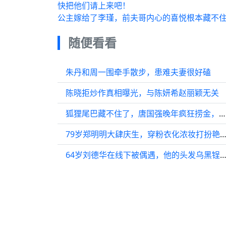
快把他们请上来吧！
公主嫁给了李瑾，前夫哥内心的喜悦根本藏不住
随便看看
朱丹和周一围牵手散步，患难夫妻很好磕
陈晓拒炒作真相曝光，与陈妍希赵丽颖无关
狐狸尾巴藏不住了，唐国强晚年疯狂捞金，背后原因被扒不是为儿子
79岁郑明明大肆庆生，穿粉衣化浓妆打扮艳丽，丈夫罕露脸面
64岁刘德华在线下被偶遇，他的头发乌黑锃亮，面带笑容，像4