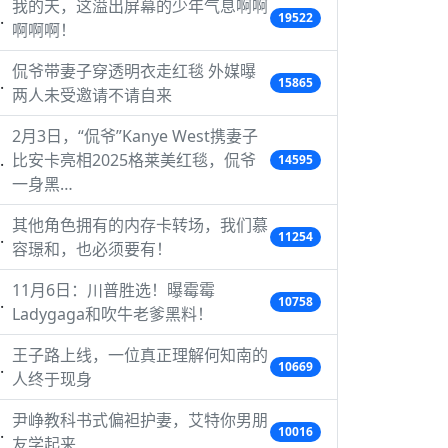
我的天，这溢出屏幕的少年气息啊啊
19522
啊啊啊！
侃爷带妻子穿透明衣走红毯 外媒曝
15865
两人未受邀请不请自来
2月3日，“侃爷”Kanye West携妻子
比安卡亮相2025格莱美红毯，侃爷
14595
一身黑…
其他角色拥有的内存卡转场，我们慕
11254
容璟和，也必须要有！
11月6日：川普胜选！曝霉霉
10758
Ladygaga和吹牛老爹黑料！
王子路上线，一位真正理解何知南的
10669
人终于现身
尹峥教科书式偏袒护妻，艾特你男朋
10016
友学起来