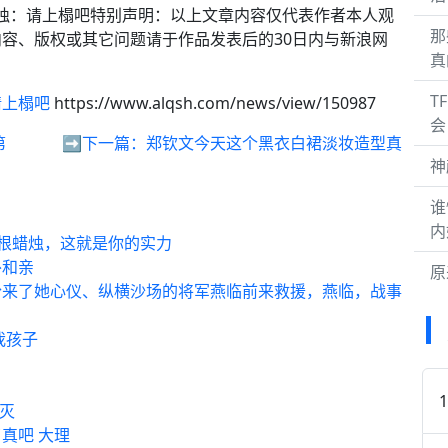
蜡烛：请上榻吧特别声明：以上文章内容仅代表作者本人观
那
容、版权或其它问题请于作品发表后的30日内与新浪网
真
T
请上榻吧
https://www.alqsh.com/news/view/150987
会
第
➡️下一篇：
郑钦文今天这个黑衣白裙淡妆造型真
神
谁
内
 根蜡烛，这就是你的实力
外和亲
原
盼来了她心仪、纵横沙场的将军燕临前来救援，燕临，战事
我孩子
才灭
真吧 大理