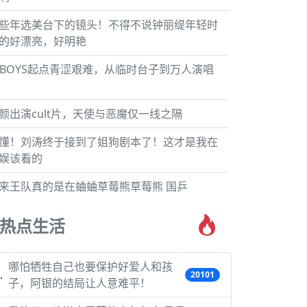
些年选美台下的镜头！不得不说钟丽缇年轻时
的好漂亮，好明艳
FBOYS起点青涩艰难，从临时台子到万人演唱
颜出演cult片，天使与恶魔仅一线之隔
懂！刘涛终于接到了姐狗剧本了！这才是我在
娱该看的
来王队真的是在蛐蛐草莓熊草莓熊 国乒
热点生活
哪怕牺牲自己也要保护好爱人和孩
20101
子，阿银的结局让人意难平！