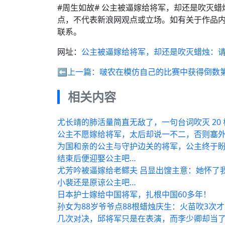
#周生如故# 公主被逼嫁给将军，却还是吹灭
点，不代表新浪网观点或立场。如有关于作品内
联系。
网址：
公主被逼嫁给将军，却还是吹灭蜡烛：
⬅️上一篇：
啵农在模仿自己的比赛中获得倒数
相关内容
尤长靖的肺活量简直无敌了，一句台词吹灭 20
公主不愿嫁给将军，太后却说一不二，否则塞
为国和亲的公主与守护边关的将军，公主终于
结束后便迎娶公主吧…
尤芳吟被逼嫁给老鳏夫 吕显出馊主意：她怀了
小裴还是原谅公主吧…
日本护士嫁给中国将军，扎根中国60多年！
孙女为88岁爷爷点88根蜡烛庆生：火苗吹3次
几次对决，邱将军只是在表演，而李少卿却当了