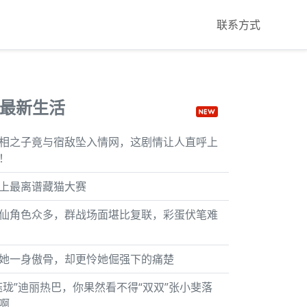
联系方式
最新生活
相之子竟与宿敌坠入情网，这剧情让人直呼上
！
上最离谱藏猫大赛
仙角色众多，群战场面堪比复联，彩蛋伏笔难
她一身傲骨，却更怜她倔强下的痛楚
钰珑”迪丽热巴，你果然看不得“双双”张小斐落
啊