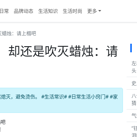
日常
品牌动态
生活知识
生活时尚
更多
灭蜡烛：请上榻吧
，却还是吹灭蜡烛：请
左
头
史
八
灭，避免烫伤。 #生活常识# #日常生活小窍门# #家
猜
气
“
吧
泪