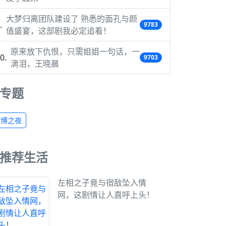
大梦归离团队建设了 熟悉的面孔与颜
9783
值盛宴，这部剧我必定追看！
原来放下仇恨，只需姐姐一句话，一
9703
滴泪，王晓晨
专题
微博之夜
推荐生活
左相之子竟与宿敌坠入情
网，这剧情让人直呼上头！