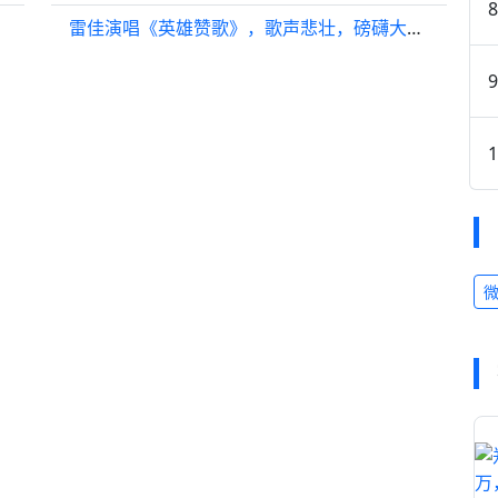
雷佳演唱《英雄赞歌》，歌声悲壮，磅礴大气，向英雄致敬！