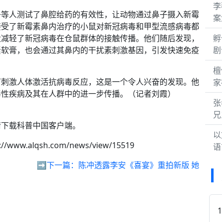
李
子等人测试了鼻腔给药的有效性，让动物通过鼻子摄入新霉
案
接受了新霉素鼻内治疗的小鼠对新冠病毒和甲型流感病毒都
大减轻了新冠病毒在仓鼠群体的接触传播。他们随后发现，
孵
素软膏，也会通过其鼻内的干扰素刺激基因，引发快速免疫
剧
檀
可刺激人体激活抗病毒反应，这是一个令人兴奋的发现。他
家
毒性疾病及其在人群中的进一步传播。（记者刘霞）
张
兄
请下载科普中国客户端。
以
://www.alqsh.com/news/view/15519
语
➡️下一篇：
陈冲透露李安《喜宴》重拍新版 她