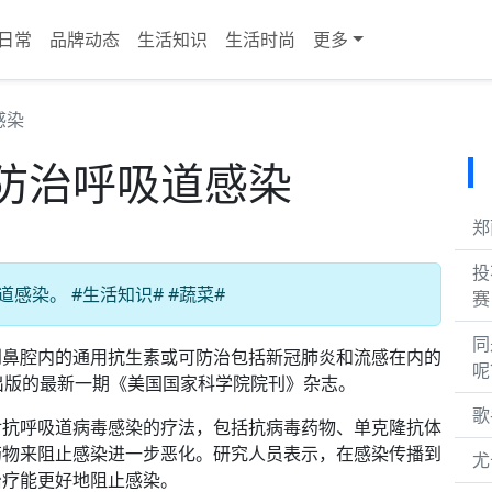
日常
品牌动态
生活知识
生活时尚
更多
感染
防治呼吸道感染
郑
投
感染。 #生活知识# #蔬菜#
赛
同
到鼻腔内的通用抗生素或可防治包括新冠肺炎和流感在内的
呢
出版的最新一期《美国国家科学院院刊》杂志。
歌
对抗呼吸道病毒感染的疗法，包括抗病毒药物、单克隆抗体
药物来阻止感染进一步恶化。研究人员表示，在感染传播到
尤
治疗能更好地阻止感染。