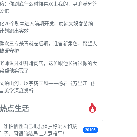
薇：你到底什么时候喜欢上我的，尹峥满分答
爱惨
化20个剧本进入前期开发，虎鲸文娱春苗编
计划跑出实效
健次三专杀青就差后期，准备新角色，希望大
被爱守护
老师说过想开烤肉店，这位跟他长得很像的大
弟帮他实现了
文绘山河，以字铸国风——杨君《万里江山》
言美学深度赏析
热点生活
哪怕牺牲自己也要保护好爱人和孩
20105
子，阿银的结局让人意难平！