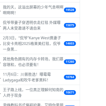
我的天，这溢出屏幕的少年气息啊啊
19528
啊啊啊！
侃爷带妻子穿透明衣走红毯 外媒曝
15875
两人未受邀请不请自来
2月3日，“侃爷”Kanye West携妻子
比安卡亮相2025格莱美红毯，侃爷
14603
一身黑…
其他角色拥有的内存卡转场，我们慕
11260
容璟和，也必须要有！
11月6日：川普胜选！曝霉霉
10764
Ladygaga和吹牛老爹黑料！
王子路上线，一位真正理解何知南的
10671
人终于现身
尹峥教科书式偏袒护妻，艾特你男朋