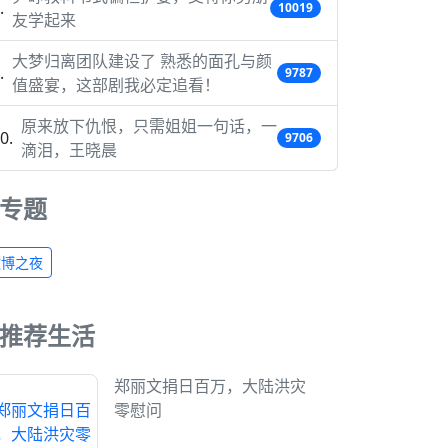
10019
友学起来
大梦归离团队建设了 熟悉的面孔与颜
9787
值盛宴，这部剧我必定追看！
原来放下仇恨，只需姐姐一句话，一
9706
滴泪，王晓晨
专题
微博之夜
推荐生活
郑丽文捐日百万，大陆洪灾
零慰问