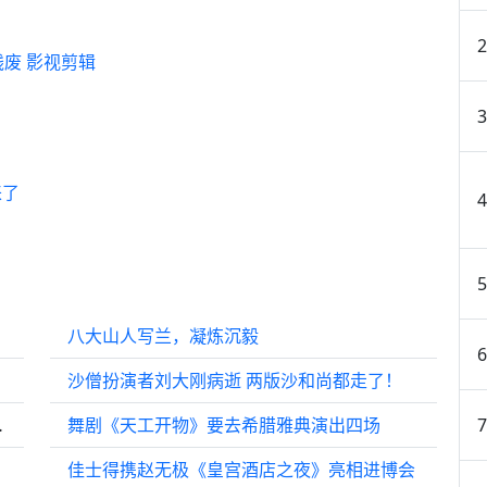
废 影视剪辑
来了
八大山人写兰，凝炼沉毅
沙僧扮演者刘大刚病逝 两版沙和尚都走了！
洗东南亚第一黑帮！
舞剧《天工开物》要去希腊雅典演出四场
佳士得携赵无极《皇宫酒店之夜》亮相进博会