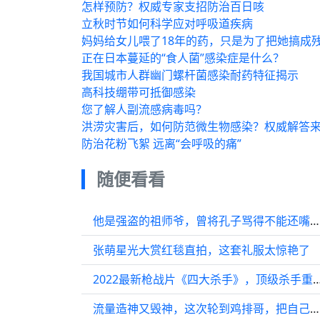
怎样预防？权威专家支招防治百日咳
立秋时节如何科学应对呼吸道疾病
妈妈给女儿喂了18年的药，只是为了把她搞成残
正在日本蔓延的“食人菌”感染症是什么？
我国城市人群幽门螺杆菌感染耐药特征揭示
高科技绷带可抵御感染
您了解人副流感病毒吗？
洪涝灾害后，如何防范微生物感染？权威解答
防治花粉飞絮 远离“会呼吸的痛”
随便看看
他是强盗的祖师爷，曾将孔子骂得不能还嘴，死因成千古谜团
张萌星光大赏红毯直拍，这套礼服太惊艳了
2022最新枪战片《四大杀手》，顶级杀手重出江湖，血
流量造神又毁神，这次轮到鸡排哥，把自己炸糊了