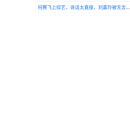
何赛飞上综艺，说话太直接，刘嘉玲被无言以对，宁静不敢吱声