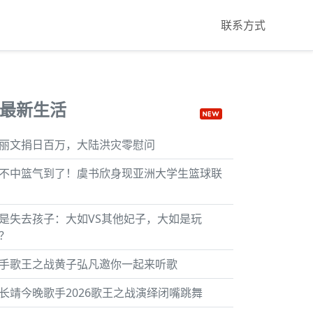
联系方式
最新生活
丽文捐日百万，大陆洪灾零慰问
不中篮气到了！虞书欣身现亚洲大学生篮球联
是失去孩子：大如VS其他妃子，大如是玩
？
手歌王之战黄子弘凡邀你一起来听歌
长靖今晚歌手2026歌王之战演绎闭嘴跳舞