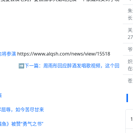
朱
长
关
2
爷
也将参演
https://www.alqsh.com/news/view/15518
炽
➡️下一篇：
周雨彤回应醉酒发唱歌视频，这个回
在
苍
演
尽屈辱，如今苦尽甘来
鱼》被赞“勇气之书”