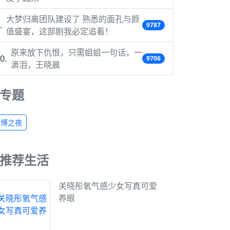
大梦归离团队建设了 熟悉的面孔与颜
9787
值盛宴，这部剧我必定追看！
原来放下仇恨，只需姐姐一句话，一
9706
滴泪，王晓晨
专题
微博之夜
推荐生活
关晓彤氧气感少女写真可爱
养眼