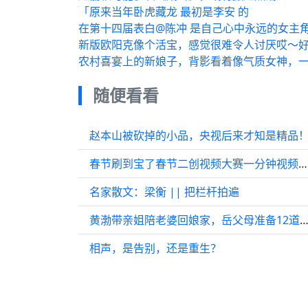
「原来当年卧虎藏龙 最初是李安 的
在第十四届表白@陈冲 是自己心中永远的女主
新版欧阳克像个活宝，感觉很难令人讨厌哎～
农村喜宴上的新娘子，背影看着像气质女神，
随便看看
赵本山被砍掉的小品，央视后来才知是精品
春节刷到宝了春节二创视频大赛一分钟视频创作季
名家散文：梁衡 || 把栏杆拍遍
黄渤带亲姐陪老婆回娘家，岳父母准备12道海鲜大餐，网红明
相声，是告别，还是重生？