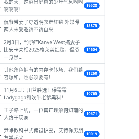
我的天，这溢出屏幕的少年气息啊啊
19528
啊啊啊！
侃爷带妻子穿透明衣走红毯 外媒曝
15875
两人未受邀请不请自来
2月3日，“侃爷”Kanye West携妻子
比安卡亮相2025格莱美红毯，侃爷
14604
一身黑…
其他角色拥有的内存卡转场，我们慕
11260
容璟和，也必须要有！
11月6日：川普胜选！曝霉霉
10765
Ladygaga和吹牛老爹黑料！
王子路上线，一位真正理解何知南的
10671
人终于现身
尹峥教科书式偏袒护妻，艾特你男朋
10019
友学起来