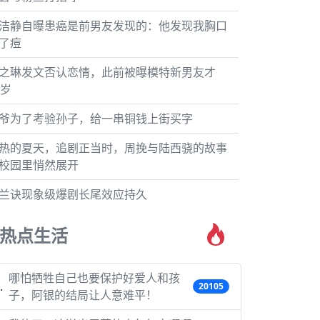
洁静自曝患癌是前男友发现的：他发现我胸口
了痘
之琳发文否认恋情，此前被曝模特新男友才
7岁
爷为了考验孙子，给一串铜钱上街买字
热的夏天，追剧正当时，周挽与陆西骁的故事
校园里悄然展开
兰诀现象级爆剧长尾效应持久
热点生活
哪怕牺牲自己也要保护好爱人和孩
20105
子，阿银的结局让人意难平！