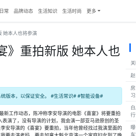
日常
品牌动态
生活知识
生活时尚
更多
 她本人也将参演
宴》重拍新版 她本人也
关
赵
房
习
版本，以保证安全。 #生活常识# #智能设备#
白
的最新工作动态，陈冲称李安导演的电影《喜宴》将要重拍
行
入表演了，没有导演的计划，我会演一部亚马逊原创的圣
曝
是李安导演的《喜宴》要重拍，当年他曾经找过我演里面的
车
在我要去演老妈，要去加拿大魁北克演一个家庭妇女到了晚