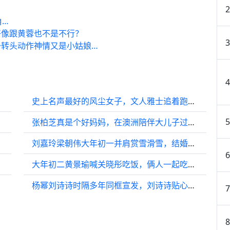
角…
好像跟黄蓉也不是不行？
一转头动作神情又是小姑娘…
！
史上名声最好的风尘女子，文人雅士追着跑，被大诗人赞颂千年
张柏芝真是个好妈妈，在澳洲陪伴大儿子过春节，多次被偶遇
刘嘉玲梁朝伟大年初一并肩赏雪滑雪，结婚18年依旧撒糖，这对神仙夫妻的浪漫从不用装
星助兴
大年初二黄景瑜喊关晓彤吃饭，俩人一起吃围炉吃“火锅”
杨幂刘诗诗时隔多年同框宣发，刘诗诗贴心为杨幂递话筒，16年从亲密无间到渐行渐远，再到破冰回归