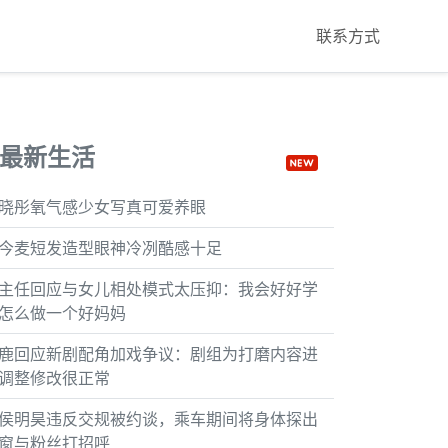
联系方式
最新生活
晓彤氧气感少女写真可爱养眼
今麦短发造型眼神冷冽酷感十足
主任回应与女儿相处模式太压抑：我会好好学
怎么做一个好妈妈
鹿回应新剧配角加戏争议：剧组为打磨内容进
调整修改很正常
侯明昊违反交规被约谈，乘车期间将身体探出
窗与粉丝打招呼