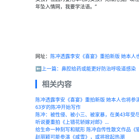
年坠入情网，我要学法语。”
网址：
陈冲透露李安《喜宴》重拍新版 她本人
⬅️上一篇：
鼻腔给药或能更好防治呼吸道感染
相关内容
陈冲透露李安《喜宴》重拍新版 她本人也将参
63岁的陈冲开始写作
陈冲：被性侵、被小三、被家暴，在美43年受
听说要重拍《上错花轿嫁对郎》…
给生命一种刻写和赋形 陈冲自传性散文作品《猫
赵丽颖可能参演《咸雪》，或将掀起热潮