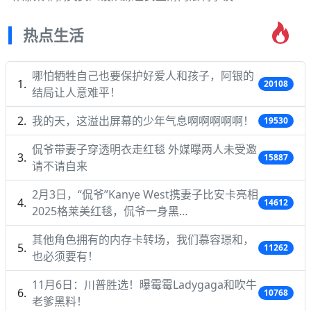
热点生活
哪怕牺牲自己也要保护好爱人和孩子，阿银的
20108
结局让人意难平！
我的天，这溢出屏幕的少年气息啊啊啊啊啊！
19530
侃爷带妻子穿透明衣走红毯 外媒曝两人未受邀
15887
请不请自来
2月3日，“侃爷”Kanye West携妻子比安卡亮相
14612
2025格莱美红毯，侃爷一身黑…
其他角色拥有的内存卡转场，我们慕容璟和，
11262
也必须要有！
11月6日：川普胜选！曝霉霉Ladygaga和吹牛
10768
老爹黑料！