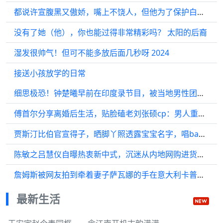
都说许宣腹黑又傲娇，嘴上不饶人，但他为了保护白夭夭竟敢与全世界为敌…
没有了她（他），你也能过得非常精彩吗？ 太阳的后裔
湿发很帅气！但可不能多放后面几秒呀 2024
接送小孩放学的日常
细思极恐！钟楚曦早前在印度录节目，被当地男性团团围住太吓人
傅首尔分享离婚后生活，贴脸磕老刘张硕cp：男人重组家庭就是快
贾斯汀比伯官宣得子，晒脚丫照透露宝宝名字，唱baby的人有了baby
陈敏之吕慧仪自曝热衷新中式，沉迷从内地网购进货，给全家买衣服
詹姆斯被网友拍到牵着妻子萨瓦娜的手在意大利卡普里岛散步，甜蜜蜜
最新生活