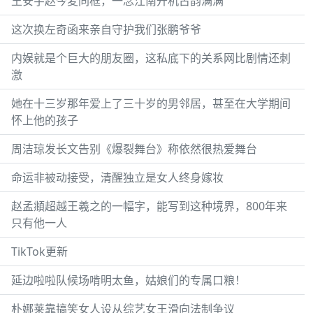
王安宇赵今麦同框，一念江南开机古韵满满
这次换左奇函来亲自守护我们张鹏爷爷
内娱就是个巨大的朋友圈，这私底下的关系网比剧情还刺
激
她在十三岁那年爱上了三十岁的男邻居，甚至在大学期间
怀上他的孩子
周洁琼发长文告别《爆裂舞台》称依然很热爱舞台
命运非被动接受，清醒独立是女人终身嫁妆
赵孟頫超越王羲之的一幅字，能写到这种境界，800年来
只有他一人
TikTok更新
延边啦啦队候场啃明太鱼，姑娘们的专属口粮！
朴娜莱靠搞笑女人设从综艺女王滑向法制争议