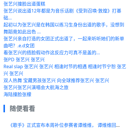
张艺兴撞脸出道蛋糕
张艺兴说出道12年都是为音乐话剧《受到召唤·敦煌》打基
础…
起初以为张艺兴是在韩国以练习生身份出道的歌手，没想到
舞蹈竟如此出色 …
张艺兴亲自打造的女团正式出道了，一起来听听她们的新单
曲吧？.e.d女团
看张艺兴的捂脸假动作这反应力可真不是盖的…
张PD 张艺兴 张艺兴
Real slap 张艺兴 张艺兴 相逢时节的相遇 相逢时节宁恕 张艺
兴 张艺兴
双人热舞 宝藏男孩张艺兴 向全球推荐张艺兴 张艺兴
张艺兴张艺兴演唱会大航海之旅
海陆撞脸张檬
随便看看
《歌手》正式宣布本周补位参赛者谭维维， 谭维维回应:能专注唱歌便是幸运