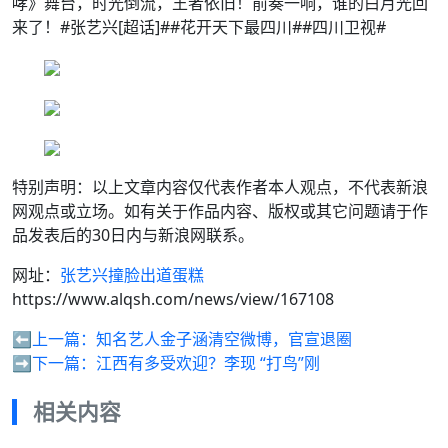
哮》舞台，时光倒流，王者依旧！前奏一响，谁的白月光回
来了！#张艺兴[超话]##花开天下最四川##四川卫视#
特别声明：以上文章内容仅代表作者本人观点，不代表新浪
网观点或立场。如有关于作品内容、版权或其它问题请于作
品发表后的30日内与新浪网联系。
网址：
张艺兴撞脸出道蛋糕
https://www.alqsh.com/news/view/167108
⬅️上一篇：
知名艺人金子涵清空微博，官宣退圈
➡️下一篇：
江西有多受欢迎？李现 “打鸟”刚
相关内容