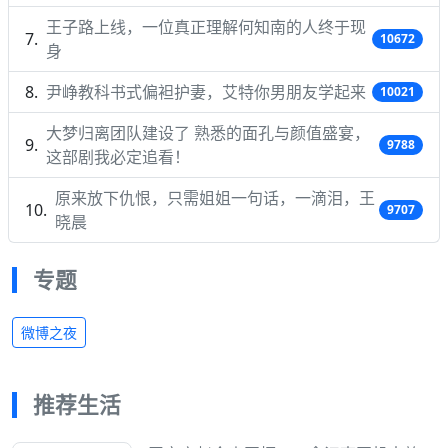
王子路上线，一位真正理解何知南的人终于现
10672
身
尹峥教科书式偏袒护妻，艾特你男朋友学起来
10021
大梦归离团队建设了 熟悉的面孔与颜值盛宴，
9788
这部剧我必定追看！
原来放下仇恨，只需姐姐一句话，一滴泪，王
9707
晓晨
专题
微博之夜
推荐生活