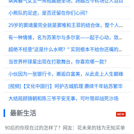
飒爽霸气女主一亮相震撼全场，跨越古今转场让人泪目
小熊队的足迹，是否还留在你们心间？
29岁的窦靖童完全就是窦唯和王菲的结合体，整个人干净又大气！
有一种情愫，名为苏茉尔与多尔衮——起于心动，敛于分寸，沉于岁月
超绝不经意“这是什么水啊？” 实则根本不给你还嘴的机会
当世界杯球星出现在打歌舞台，你喜欢哪一款？
小伙因为一张银行卡，邂逅白富美，从此走上人生巅峰
[视频]【文化中国行】呵护古城肌理 赓续千年姑苏繁华
大结局顾锦朝和陈三爷平安无事，可叶限却战死沙场
最新生活
90后的你现在过的怎样了？网友：花未来的钱为无知买单