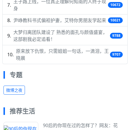
王子路上线，一位真正理解何知南的人终于现
10672
身
尹峥教科书式偏袒护妻，艾特你男朋友学起来
10021
大梦归离团队建设了 熟悉的面孔与颜值盛宴，
9788
这部剧我必定追看！
原来放下仇恨，只需姐姐一句话，一滴泪，王
9707
晓晨
专题
微博之夜
推荐生活
90后的你现在过的怎样了？网友：花