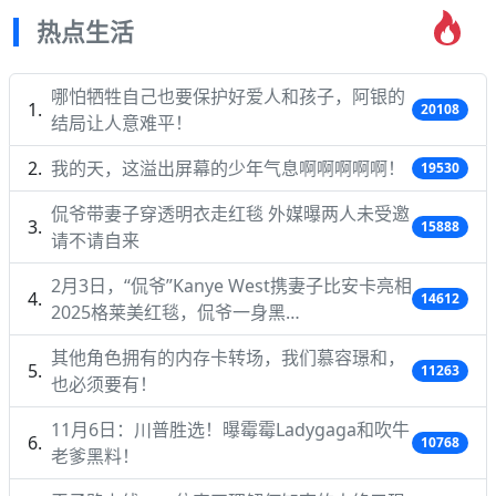
热点生活
哪怕牺牲自己也要保护好爱人和孩子，阿银的
20108
结局让人意难平！
我的天，这溢出屏幕的少年气息啊啊啊啊啊！
19530
侃爷带妻子穿透明衣走红毯 外媒曝两人未受邀
15888
请不请自来
2月3日，“侃爷”Kanye West携妻子比安卡亮相
14612
2025格莱美红毯，侃爷一身黑…
其他角色拥有的内存卡转场，我们慕容璟和，
11263
也必须要有！
11月6日：川普胜选！曝霉霉Ladygaga和吹牛
10768
老爹黑料！