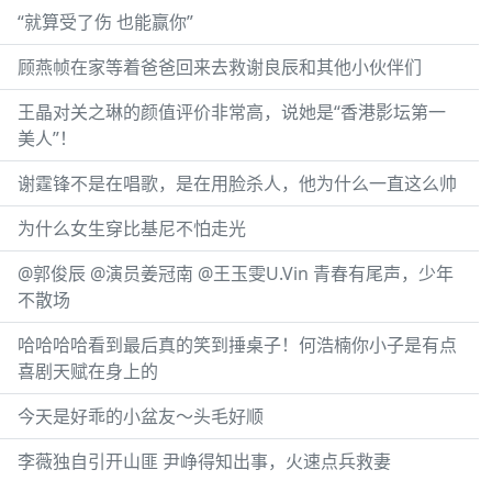
“就算受了伤 也能赢你”
顾燕帧在家等着爸爸回来去救谢良辰和其他小伙伴们
王晶对关之琳的颜值评价非常高，说她是“香港影坛第一
美人”！
谢霆锋不是在唱歌，是在用脸杀人，他为什么一直这么帅
为什么女生穿比基尼不怕走光
@郭俊辰 @演员姜冠南 @王玉雯U.Vin 青春有尾声，少年
不散场
哈哈哈哈看到最后真的笑到捶桌子！何浩楠你小子是有点
喜剧天赋在身上的
今天是好乖的小盆友～头毛好顺
李薇独自引开山匪 尹峥得知出事，火速点兵救妻