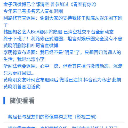
金子涵微博已全部清空 曾参加过《青春有你2》
今年来已有多名艺人宣布退圈
利路修官宣退圈：谢谢大家的支持我终于彻底从娱乐圈下班
了
韩国知名艺人BoA疑即将隐退 已清空社交平台全部动态
终于下班了！利路修正式退圈，坦言对娱乐圈完全没有不舍
黄晓明删除和叶珂官宣微博
李明德宣布退圈：我已经不是“明星”了，只想回归普通人的
生活，我是北漂小李
听闻法老要退圈，心中一惊，但看其直播与微博动态，沉淀
只为更好回归…
黄晓明女友叶珂宣布退网后 微博已注销 抖音设为私密 此前
黄晓明曾含泪道歉
随便看看
戴局长与战友们的影像重构之旅（影视二创）