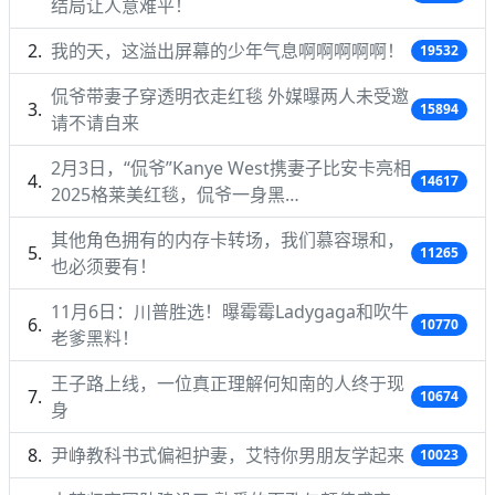
结局让人意难平！
我的天，这溢出屏幕的少年气息啊啊啊啊啊！
19532
侃爷带妻子穿透明衣走红毯 外媒曝两人未受邀
15894
请不请自来
2月3日，“侃爷”Kanye West携妻子比安卡亮相
14617
2025格莱美红毯，侃爷一身黑…
其他角色拥有的内存卡转场，我们慕容璟和，
11265
也必须要有！
11月6日：川普胜选！曝霉霉Ladygaga和吹牛
10770
老爹黑料！
王子路上线，一位真正理解何知南的人终于现
10674
身
尹峥教科书式偏袒护妻，艾特你男朋友学起来
10023