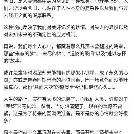
念旧，是人类情感中最为常见的一种现象。心理学上说，人
们之所以会念旧，根源在于人性本身的复杂性以及我们与过
去经历之间的深厚联系。
这种倾向反映了我们对美好记忆的珍惜、对失去的恐惧以及
对未知未来的不确定性的应对机制。
再说，我们每个人心中，都藏着那么几页未曾翻过的篇章，
那些“未竟的梦”、“未尽的情”、“遗憾的瞬间”以及“难以忘怀
的”故事。
或许是童年时渴望却未能拥有的那架小钢琴，成了永久的心
愿；亦或是青春时期暗恋的那位同桌，因一场意外而没能吐
露真心，那份“悬而未决”的感觉至今仍旧缠绕心头……
人生的路上，实在有太多的遗憾了，而我们人类，偏偏对于
“完整”很有执念，然而，当你想清楚了，现在的遗憾不要
紧，这是为了将来的圆满做准备，是不是你的心情就会好很
多？
是不是你就不会再沉溺在过去里，而是开始了畅想未来？