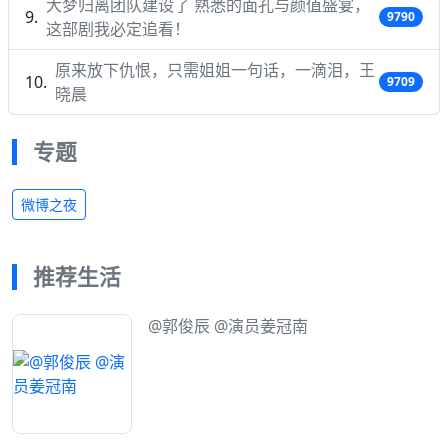
大梦归离团队建设了 熟悉的面孔与颜值盛宴，
9790
这部剧我必定追看！
原来放下仇恨，只需姐姐一句话，一滴泪，王
9709
晓晨
专题
微博之夜
推荐生活
@郭俊辰 @演员姜冠南