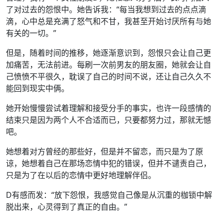
了对过去的怨恨中。她告诉我：“每当我想到过去的点点滴
滴，心中总是充满了怒气和不甘，我甚至开始讨厌所有与她
有关的一切。”
但是，随着时间的推移，她逐渐意识到，怨恨只会让自己更
加痛苦，无法前进。每刷一次前男友的朋友圈，她就会让自
己愤愤不平很久，耽误了自己的时间不说，还让自己久久不
能回到现实中俩。
她开始慢慢尝试着理解和接受分手的事实，也许一段感情的
结束只是因为两个人不合适而已，只要都努力过，那就无憾
吧。
她想着对方曾经的那些好，但是并不留恋，而只是为了原
谅，她想着自己在那场恋情中犯的错误，但并不谴责自己，
只是为了在以后的恋情中更好地理解伴侣。
D有感而发：“放下怨恨，我感觉自己像是从沉重的枷锁中解
脱出来，心灵得到了真正的自由。”