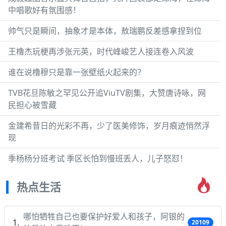
中唱歌好有氛围感！
帅气只是瞬间，抽象才是本体，敖瑞鹏反差感拿捏到位
王橹杰玩梗再涉张元英，时代峰峻艺人接连卷入风波
谁在说橹穆只是靠一张壁纸火起来的？
TVB花旦陈敏之罕见公开追ViuTV剧集，大赞唐诗咏，网
民担心被雪藏
金建希昔日的光彩不再，少了医美修饰，岁月痕迹悄然浮
现
季杨杨分班考试 季区长怕到慢班丢人，儿子怒怼！
热点生活
哪怕牺牲自己也要保护好爱人和孩子，阿银的
20109