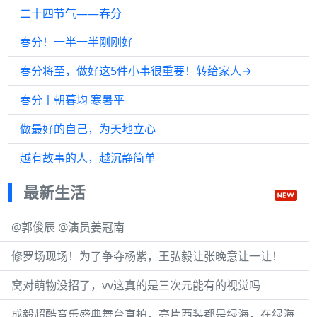
二十四节气——春分
春分！一半一半刚刚好
春分将至，做好这5件小事很重要！转给家人→
春分丨朝暮均 寒暑平
做最好的自己，为天地立心
越有故事的人，越沉静简单
最新生活
@郭俊辰 @演员姜冠南
修罗场现场！为了争夺杨紫，王弘毅让张晚意让一让！
窝对萌物没招了，vv这真的是三次元能有的视觉吗
成毅超酷音乐盛典舞台直拍，亮片西装都是绿海，在绿海