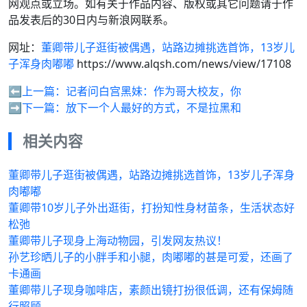
网观点或立场。如有关于作品内容、版权或其它问题请于作
品发表后的30日内与新浪网联系。
网址：
董卿带儿子逛街被偶遇，站路边摊挑选首饰，13岁儿
子浑身肉嘟嘟
https://www.alqsh.com/news/view/17108
⬅️上一篇：
记者问白宫黑妹：作为哥大校友，你
➡️下一篇：
放下一个人最好的方式，不是拉黑和
相关内容
董卿带儿子逛街被偶遇，站路边摊挑选首饰，13岁儿子浑身
肉嘟嘟
董卿带10岁儿子外出逛街，打扮知性身材苗条，生活状态好
松弛
董卿带儿子现身上海动物园，引发网友热议！
孙艺珍晒儿子的小胖手和小腿，肉嘟嘟的甚是可爱，还画了
卡通画
董卿带儿子现身咖啡店，素颜出镜打扮很低调，还有保姆随
行照顾