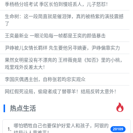
季杨杨分班考试 季区长怕到慢班丢人，儿子怒怼！
生命树：这一段简直就是催泪弹，真的被杨紫的演技震撼
了
王奕最新业 一眼沦陷每一帧都是王奕的颜值暴击
尹峥被儿女情长羁绊 先生要他另寻嫡妻，尹峥偏靠实力
果然女明星没有不漂亮的 王梓薇竟是《知否》里的小桃，
戏里戏外反差太大！
李国庆偶遇主创，自称张若昀忠实观众
网红假死设局，偷窥者成了替罪羊！结局反转太意外！
热点生活
哪怕牺牲自己也要保护好爱人和孩子，阿银的
20109
结局让人意难平！