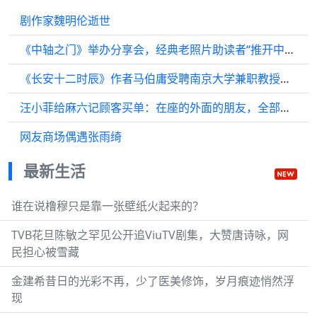
剧作家魏明伦逝世
《中轴之门》举办分享会，经典老照片助读者“推开中轴之门”
《长安十二时辰》作者马伯庸受聘南京大学兼职教授，曾获朱自清散文奖
汪小菲给麻六记顾客买单：在座的外面的朋友，全部都由我来买单
网友商场偶遇张雨绮
最新生活
谁在说橹穆只是靠一张壁纸火起来的？
TVB花旦陈敏之罕见公开追ViuTV剧集，大赞唐诗咏，网
民担心被雪藏
金建希昔日的光彩不再，少了医美修饰，岁月痕迹悄然浮
现