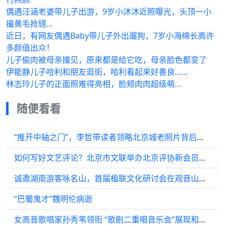
偶遇汪涵老婆带儿子出游，9岁小沐沐近照曝光，头顶一小
撮黄毛抢镜…
近日，有网友偶遇Baby带儿子外出遛狗，7岁小海绵长高许
多颜值出众！
儿子偷肉被母亲撞见，原来都是给它吃，母亲脸色都变了
伊能静儿子哈利和朋友逛街，哈利看起来好善良……
林志玲儿子的正面照难得亮相，脸颊肉肉超级萌…
随便看看
“推开中轴之门”，李哲带读者领略北京城老照片背后的风云变幻
如何写好文艺评论？北京市文联举办北京评协新会员和文艺评论人才培训班
诚邀湖南游客咏名山，首届楹联文化研讨会在观音山举行
“巴蜀鬼才”魏明伦病逝
女高音歌唱家孙秀苇领衔 “歌剧二重唱音乐会”展现和音之美