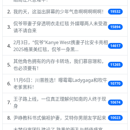
我的天，这溢出屏幕的少年气息啊啊啊啊啊！
19532
侃爷带妻子穿透明衣走红毯 外媒曝两人未受邀
15894
请不请自来
2月3日，“侃爷”Kanye West携妻子比安卡亮相
14617
2025格莱美红毯，侃爷一身黑…
其他角色拥有的内存卡转场，我们慕容璟和，
11265
也必须要有！
11月6日：川普胜选！曝霉霉Ladygaga和吹牛
10770
老爹黑料！
王子路上线，一位真正理解何知南的人终于现
10674
身
尹峥教科书式偏袒护妻，艾特你男朋友学起来
10023
大梦归离团队建设了 熟悉的面孔与颜值盛宴，