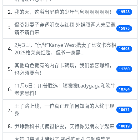
我的天，这溢出屏幕的少年气息啊啊啊啊啊！
19528
侃爷带妻子穿透明衣走红毯 外媒曝两人未受邀
15875
请不请自来
2月3日，“侃爷”Kanye West携妻子比安卡亮相
14603
2025格莱美红毯，侃爷一身黑…
其他角色拥有的内存卡转场，我们慕容璟和，
11260
也必须要有！
11月6日：川普胜选！曝霉霉Ladygaga和吹牛
10764
老爹黑料！
王子路上线，一位真正理解何知南的人终于现
10671
身
尹峥教科书式偏袒护妻，艾特你男朋友学起来
10019
大梦归离团队建设了 熟悉的面孔与颜值盛宴，