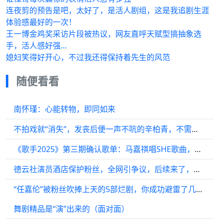
连夜剪的预告是吧，太好了，是活人剧组，这是我追剧生涯
体验感最好的一次！
王一博金鸡奖采访片段被热议，网友直呼天赋型搞抽象选
手，活人感好强…
媳妇笑得好开心，不过我还得保持着先生的风范
随便看看
南怀瑾：心能转物，即同如来
不拍戏就“消失”，发丧后便一声不吭的辛柏青，不需要再证明什么
《歌手2025》第三期确认歌单：马嘉祺唱SHE歌曲，GAI挑战全新摇滚
德云社演员酒店保护粉丝，全网引争议，后续来了，张鹤擎是真爷们
“任嘉伦”被粉丝吹捧上天的5部烂剧，你成功避雷了几部？
舞剧精品是“演”出来的（面对面）