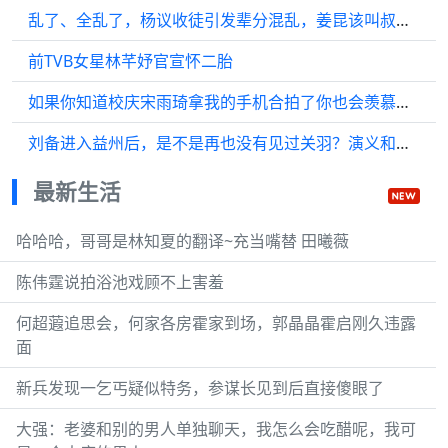
乱了、全乱了，杨议收徒引发辈分混乱，姜昆该叫叔刘惠要磕头敬茶
前TVB女星林芊妤官宣怀二胎
如果你知道校庆宋雨琦拿我的手机合拍了你也会羡慕我的
刘备进入益州后，是不是再也没有见过关羽？演义和正史上不一样
最新生活
哈哈哈，哥哥是林知夏的翻译~充当嘴替 田曦薇
陈伟霆说拍浴池戏顾不上害羞
何超蕸追思会，何家各房霍家到场，郭晶晶霍启刚久违露
面
新兵发现一乞丐疑似特务，参谋长见到后直接傻眼了
大强：老婆和别的男人单独聊天，我怎么会吃醋呢，我可