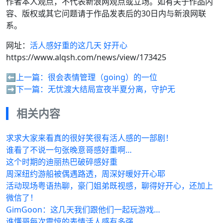
作者本人观点，不代表新浪网观点或立场。如有关于作品内
容、版权或其它问题请于作品发表后的30日内与新浪网联
系。
网址：
活人感好重的这几天 好开心
https://www.alqsh.com/news/view/173425
⬅️上一篇：
很会表情管理（going）的一位
➡️下一篇：
无忧渡大结局宣夜半夏分离，守护无
相关内容
求求大家来看真的很好笑很有活人感的一部剧！
谁看了不说一句张晚意哥感好重啊…
这个时期的迪丽热巴破碎感好重
周深纽约游船被偶遇路透，周深好暖好开心耶
活动现场粤语热聊，豪门姐弟既视感，聊得好开心，还加上
微信了！
GimGoon：这几天我们跟他们一起玩游戏…
谁懂哥每次震惊的表情活人感有多强