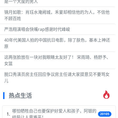
是一个大度的男人
锦月如歌：肖珏水淹阙城，禾宴却相信他的为人，不信他
不顾百姓
严浩翔演唱会快嘴rap感谢时代峰峻
40年代美国人拍的中国抗日电影，除了肤色，基本上神还
原
这两张脸放在一块对我眼睛太友好了！ 宋雨琦、杨舒予、
女篮
脱口秀演员房主任回应争议房主任请大家提意见不要骂女
儿
热点生活
哪怕牺牲自己也要保护好爱人和孩子，阿银的
20105
结局让人意难平！