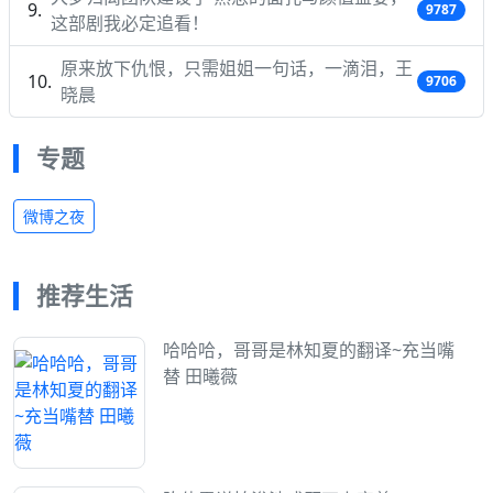
9787
这部剧我必定追看！
原来放下仇恨，只需姐姐一句话，一滴泪，王
9706
晓晨
专题
微博之夜
推荐生活
哈哈哈，哥哥是林知夏的翻译~充当嘴
替 田曦薇