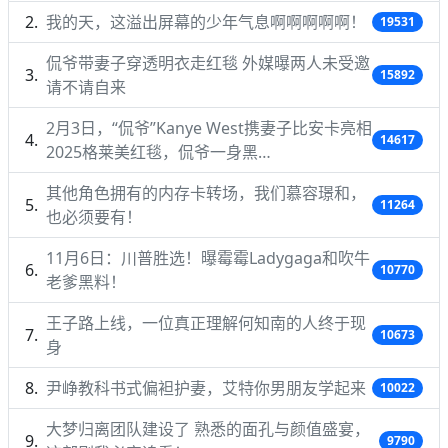
我的天，这溢出屏幕的少年气息啊啊啊啊啊！
19531
侃爷带妻子穿透明衣走红毯 外媒曝两人未受邀
15892
请不请自来
2月3日，“侃爷”Kanye West携妻子比安卡亮相
14617
2025格莱美红毯，侃爷一身黑…
其他角色拥有的内存卡转场，我们慕容璟和，
11264
也必须要有！
11月6日：川普胜选！曝霉霉Ladygaga和吹牛
10770
老爹黑料！
王子路上线，一位真正理解何知南的人终于现
10673
身
尹峥教科书式偏袒护妻，艾特你男朋友学起来
10022
大梦归离团队建设了 熟悉的面孔与颜值盛宴，
9790