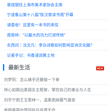
曾成钢任上海市美术家协会主席
宁波象山第十八届“陈汉章读书周”开幕
请查收！这里有一本书的来信
周首林：“以最大的功力打进传统”
东西问｜沈文凡：李白诗歌如何影响亚洲文化圈？
记者手记：书香浸润黄土地
最新生活
刘梦阳：怎么缠手还要碰一下拳
林心如跳出柔弱女主框架，掌控自己的事业与人生
刘宇宁抱王玉雯林一，温柔抱妹霸气搂弟
侯明昊带你梦回赵远舟萧无衣