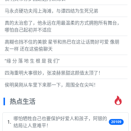
马永贞硬功夫闯上海滩，与谭四结为生死兄弟
真的太治愈了，他永远在用最温柔的方式拥抱所有舞台，
哪怕自己起初并不适应
高糊也挡不住的美貌 星爷和热巴在这让话筒好可爱 像朋
友一样 还在这偷偷聊天
“缘 分 落 地 生 根 是 我 们”
四海重明大事很妙，张凌赫景甜这颜值太顶了！
侯明昊刚从车里下来那一下，周围全在尖叫！
热点生活
哪怕牺牲自己也要保护好爱人和孩子，阿银的
20109
结局让人意难平！