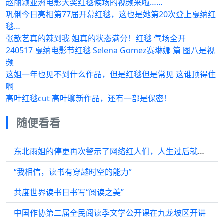
赵丽颖亚洲电影大奖红毯候场的视频来啦……
巩俐今日亮相第77届开幕红毯，这也是她第20次登上戛纳红
毯…
张歆艺真的辣到我 姐真的状态满分！红毯 气场全开
240517 戛纳电影节红毯 Selena Gomez赛琳娜 篇 图八是视
频
这姐一年也见不到什么作品，但是红毯但是常见 这谁顶得住
啊
高叶红毯cut 高叶聊新作品，还有一部是保密！
随便看看
东北雨姐的停更再次警示了网络红人们，人生过后就永远回不来了？
“我相信，读书有穿越时空的能力”
共度世界读书日书写“阅读之美”
中国作协第二届全民阅读季文学公开课在九龙坡区开讲