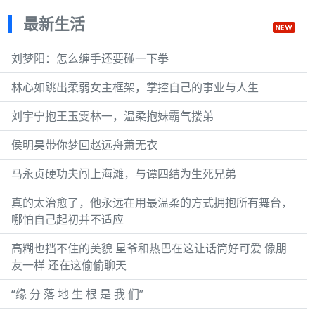
最新生活
刘梦阳：怎么缠手还要碰一下拳
林心如跳出柔弱女主框架，掌控自己的事业与人生
刘宇宁抱王玉雯林一，温柔抱妹霸气搂弟
侯明昊带你梦回赵远舟萧无衣
马永贞硬功夫闯上海滩，与谭四结为生死兄弟
真的太治愈了，他永远在用最温柔的方式拥抱所有舞台，
哪怕自己起初并不适应
高糊也挡不住的美貌 星爷和热巴在这让话筒好可爱 像朋
友一样 还在这偷偷聊天
“缘 分 落 地 生 根 是 我 们”