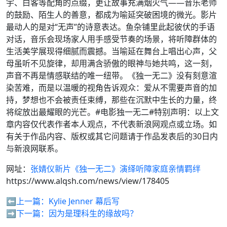
宇、白客等配角的点缀，更让故事充满烟火气——音乐老师
的鼓励、陌生人的善意，都成为喻延突破困境的微光。影片
最动人的是对“无声”的诗意表达。鱼杂铺里此起彼伏的手语
对话，音乐会现场家人用手感受节奏的场景，将听障群体的
生活美学展现得细腻而震撼。当喻延在舞台上唱出心声，父
母虽听不见旋律，却用满含骄傲的眼神与她共鸣，这一刻，
声音不再是情感联结的唯一纽带。《独一无二》没有刻意渲
染苦难，而是以温暖的视角告诉观众：爱从不需要声音的加
持，梦想也不会被责任束缚，那些在沉默中生长的力量，终
将绽放出最耀眼的光芒。#电影独一无二#特别声明：以上文
章内容仅代表作者本人观点，不代表新浪网观点或立场。如
有关于作品内容、版权或其它问题请于作品发表后的30日内
与新浪网联系。
网址：
张婧仪新片《独一无二》演绎听障家庭亲情羁绊
https://www.alqsh.com/news/view/178405
⬅️上一篇：
Kylie Jenner 幕后写
➡️下一篇：
因为是理科生的缘故吗？