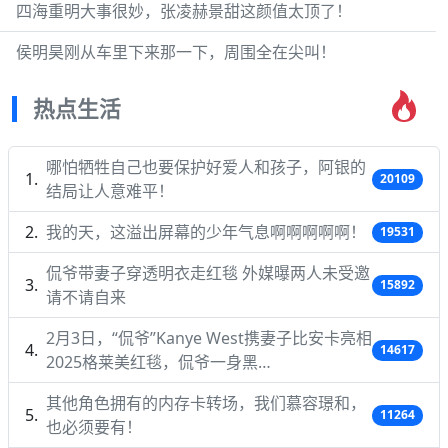
四海重明大事很妙，张凌赫景甜这颜值太顶了！
侯明昊刚从车里下来那一下，周围全在尖叫！
热点生活
哪怕牺牲自己也要保护好爱人和孩子，阿银的
20109
结局让人意难平！
我的天，这溢出屏幕的少年气息啊啊啊啊啊！
19531
侃爷带妻子穿透明衣走红毯 外媒曝两人未受邀
15892
请不请自来
2月3日，“侃爷”Kanye West携妻子比安卡亮相
14617
2025格莱美红毯，侃爷一身黑…
其他角色拥有的内存卡转场，我们慕容璟和，
11264
也必须要有！