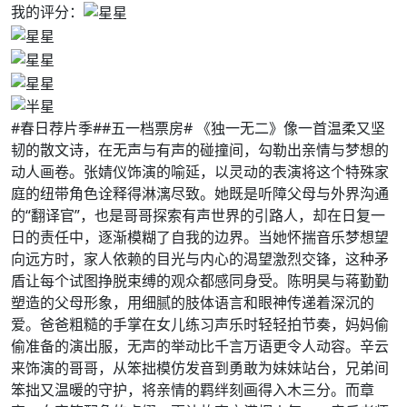
我的评分：
#春日荐片季##五一档票房# 《独一无二》像一首温柔又坚
韧的散文诗，在无声与有声的碰撞间，勾勒出亲情与梦想的
动人画卷。张婧仪饰演的喻延，以灵动的表演将这个特殊家
庭的纽带角色诠释得淋漓尽致。她既是听障父母与外界沟通
的“翻译官”，也是哥哥探索有声世界的引路人，却在日复一
日的责任中，逐渐模糊了自我的边界。当她怀揣音乐梦想望
向远方时，家人依赖的目光与内心的渴望激烈交锋，这种矛
盾让每个试图挣脱束缚的观众都感同身受。陈明昊与蒋勤勤
塑造的父母形象，用细腻的肢体语言和眼神传递着深沉的
爱。爸爸粗糙的手掌在女儿练习声乐时轻轻拍节奏，妈妈偷
偷准备的演出服，无声的举动比千言万语更令人动容。辛云
来饰演的哥哥，从笨拙模仿发音到勇敢为妹妹站台，兄弟间
笨拙又温暖的守护，将亲情的羁绊刻画得入木三分。而章