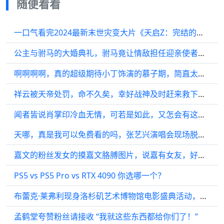
随便看看
一口气看完2024最新末世灾变大片《天启Z：完结的起点》
公主与驸马的大婚典礼，驸马竟让情敌担任迎亲使者……
啊啊啊啊，真的超级期待小丁饰演的慕子期，简直太帅了！ 丁禹兮
祥云被天帝处罚，命不久矣，幸好战神及时赶来救下祥云
闻者皆说肖掌印冷血无情，可若是如此，又怎会有这一群舍身相陪的兄弟呢？
天哪，真是我可以免费看的吗，张艺兴演唱会现场脱衣 直接就是造福粉丝了呀…
嘉文的粉丝发女的摸嘉文胳膊图片，说嘉有女友，好配呀！
PS5 vs PS5 Pro vs RTX 4090 你选哪一个？
布蕾克·莱弗利现身洛杉矶艺术博物馆电影盛典活动，Queen S拖地长裙很惊艳
孟鹤堂夸赞粉丝请接收 “我就这些东西都给你们了！”