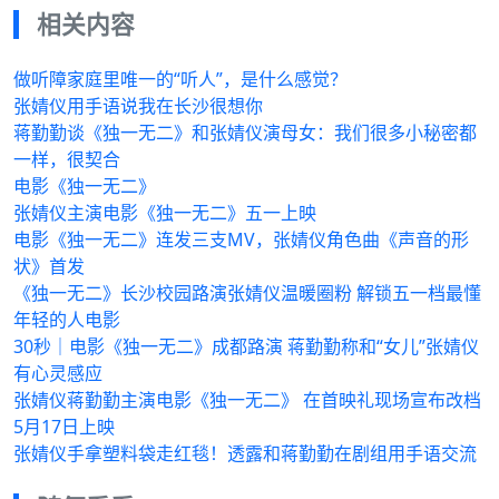
相关内容
做听障家庭里唯一的“听人”，是什么感觉？
张婧仪用手语说我在长沙很想你
蒋勤勤谈《独一无二》和张婧仪演母女：我们很多小秘密都
一样，很契合
电影《独一无二》
张婧仪主演电影《独一无二》五一上映
电影《独一无二》连发三支MV，张婧仪角色曲《声音的形
状》首发
《独一无二》长沙校园路演张婧仪温暖圈粉 解锁五一档最懂
年轻的人电影
30秒｜电影《独一无二》成都路演 蒋勤勤称和“女儿”张婧仪
有心灵感应
张婧仪蒋勤勤主演电影《独一无二》 在首映礼现场宣布改档
5月17日上映
张婧仪手拿塑料袋走红毯！透露和蒋勤勤在剧组用手语交流