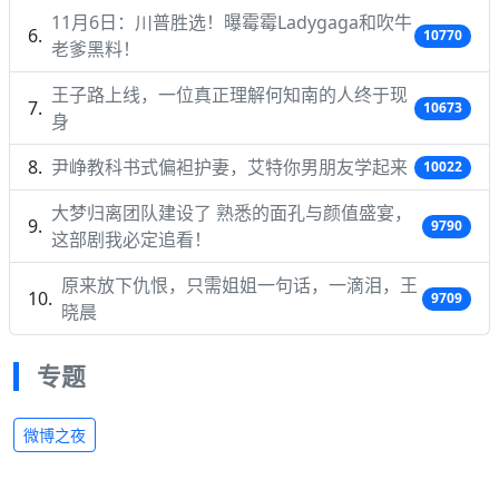
11月6日：川普胜选！曝霉霉Ladygaga和吹牛
10770
老爹黑料！
王子路上线，一位真正理解何知南的人终于现
10673
身
尹峥教科书式偏袒护妻，艾特你男朋友学起来
10022
大梦归离团队建设了 熟悉的面孔与颜值盛宴，
9790
这部剧我必定追看！
原来放下仇恨，只需姐姐一句话，一滴泪，王
9709
晓晨
专题
微博之夜