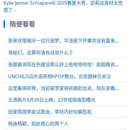
Kylie Jenner Schiaparelli 2025春夏大秀，凯莉这身材太性
感了…
随便看看
原来伏笔暗示一切只是梦，华浅做下坏事并没有重来的机会，家主救了她焚香入梦
诡秘们，总算听清肖战说什么了
张碧晨说现在热搜没那么好上哈哈哈哈哈！姐姐瞎说什么大实话
UNCHILD边天语亮相KPOP舞台，北京甜妹引关注
这里看得好爽，当初是李家将祯娘赶出去，现在求着祯娘回来.
王源新片6月26日上映，22岁戏服造型曝光
田家阻挠李家试墨会，李祯巧妙化解危机
杨迪杨颖，如此真心的两个人