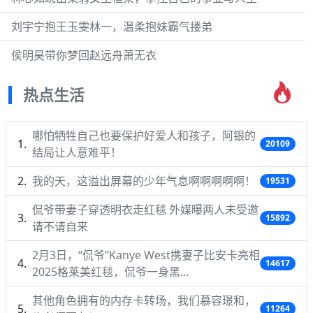
刘宇宁抱王玉雯林一，温柔抱妹霸气搂弟
侯明昊带你梦回赵远舟萧无衣
热点生活
哪怕牺牲自己也要保护好爱人和孩子，阿银的
20109
结局让人意难平！
我的天，这溢出屏幕的少年气息啊啊啊啊啊！
19531
侃爷带妻子穿透明衣走红毯 外媒曝两人未受邀
15892
请不请自来
2月3日，“侃爷”Kanye West携妻子比安卡亮相
14617
2025格莱美红毯，侃爷一身黑…
其他角色拥有的内存卡转场，我们慕容璟和，
11264