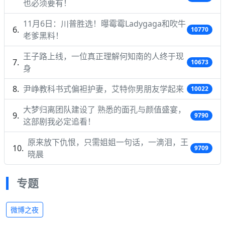
也必须要有！
11月6日：川普胜选！曝霉霉Ladygaga和吹牛
10770
老爹黑料！
王子路上线，一位真正理解何知南的人终于现
10673
身
尹峥教科书式偏袒护妻，艾特你男朋友学起来
10022
大梦归离团队建设了 熟悉的面孔与颜值盛宴，
9790
这部剧我必定追看！
原来放下仇恨，只需姐姐一句话，一滴泪，王
9709
晓晨
专题
微博之夜