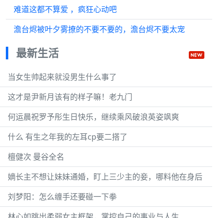
难道这都不算爱 ，疯狂心动吧
澹台烬被叶夕雾撩的不要不要的，澹台烬不要太宠
最新生活
当女生帅起来就没男生什么事了
这才是尹新月该有的样子嘛！老九门
何运晨祝罗予彤生日快乐，继续乘风破浪英姿飒爽
什么 有生之年我的左耳cp要二搭了
檀健次 曼谷全名
嫡长主不想让妹妹通婚，盯上三少主的妾，哪料他在身后
刘梦阳：怎么缠手还要碰一下拳
林心如跳出柔弱女主框架，掌控自己的事业与人生