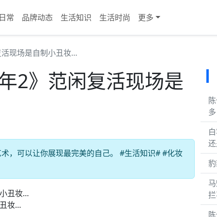
日常
品牌动态
生活知识
生活时尚
更多
复活现场是自制小丑妆…
余年2》范闲复活现场是
陈
多
白
还
，可以让你展现最完美的自己。 #生活知识# #化妆
豹
马
拦
丑妆…
陈