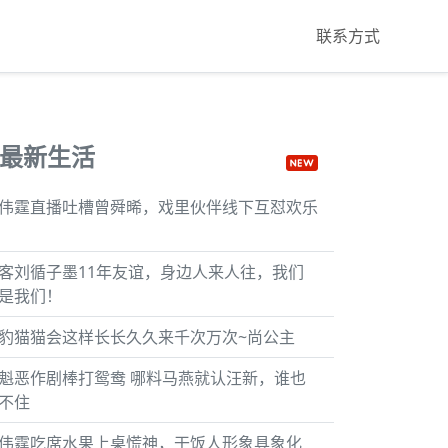
联系方式
最新生活
伟霆直播吐槽曾舜晞，戏里伙伴线下互怼欢乐
客刘循子墨11年友谊，身边人来人往，我们
是我们！
豹猫猫会这样长长久久来千次万次~尚公主
魁恶作剧棒打鸳鸯 哪料马燕就认汪新，谁也
不住
伟霆吃席水果上桌慌神，干饭人形象具象化