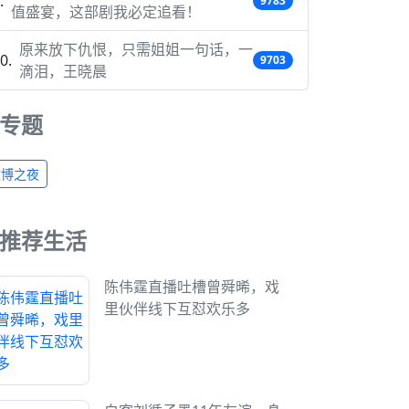
9783
值盛宴，这部剧我必定追看！
原来放下仇恨，只需姐姐一句话，一
9703
滴泪，王晓晨
专题
微博之夜
推荐生活
陈伟霆直播吐槽曾舜晞，戏
里伙伴线下互怼欢乐多