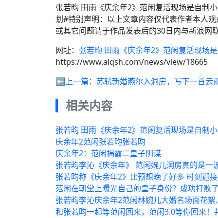
张若昀 田雨《庆余年2》范闲复活现场是自制
划#特别声明：以上文章内容仅代表作者本人观
或其它问题请于作品发表后的30日内与新浪网
网址：
张若昀 田雨《庆余年2》范闲复活现场
https://www.alqsh.com/news/view/18665
⬅️上一篇：
苏轼新婚燕尔入洞房，写下一首云
相关内容
张若昀 田雨《庆余年2》范闲复活现场是自制小
庆余年2范闲张若昀张若昀
庆余年2：范闲揭露二皇子阴谋
张若昀李沁《庆余年》 范闲婉儿洞房真的是一
张若昀称《庆余年2》比预想晚了好多 时刻迎
范闲在朝堂上曝光自己的皇子身份？成功打败
张若昀李沁庆余年2范闲林婉儿大婚名场面花絮
和张若昀一起等范闲回来，范闲3.0等你回来！