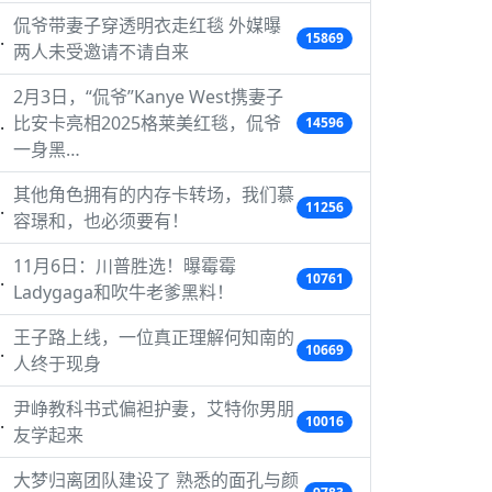
侃爷带妻子穿透明衣走红毯 外媒曝
15869
两人未受邀请不请自来
2月3日，“侃爷”Kanye West携妻子
比安卡亮相2025格莱美红毯，侃爷
14596
一身黑…
其他角色拥有的内存卡转场，我们慕
11256
容璟和，也必须要有！
11月6日：川普胜选！曝霉霉
10761
Ladygaga和吹牛老爹黑料！
王子路上线，一位真正理解何知南的
10669
人终于现身
尹峥教科书式偏袒护妻，艾特你男朋
10016
友学起来
大梦归离团队建设了 熟悉的面孔与颜