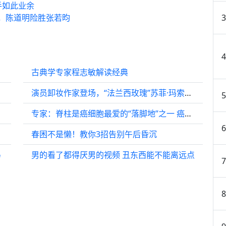
手如此业余
，陈道明险胜张若昀
古典学专家程志敏解读经典
演员卸妆作家登场，“法兰西玫瑰”苏菲·玛索文学跨界出新作
专家：脊柱是癌细胞最爱的“落脚地”之一 癌症患者出现骨痛勿硬抗
型女主
春困不是懒！教你3招告别午后昏沉
马
男的看了都得厌男的视频 丑东西能不能离远点