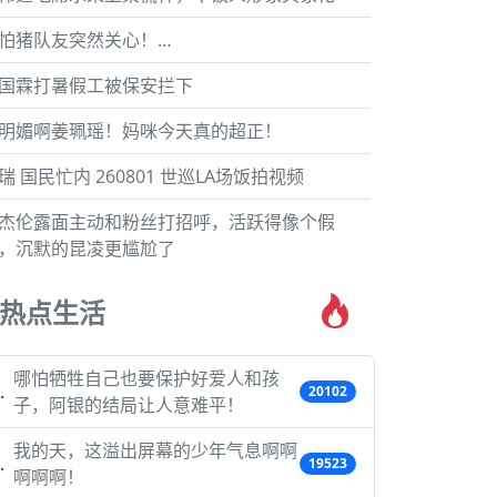
怕猪队友突然关心！…
国霖打暑假工被保安拦下
明媚啊姜珮瑶！妈咪今天真的超正！
瑞 国民忙内 260801 世巡LA场饭拍视频
杰伦露面主动和粉丝打招呼，活跃得像个假
，沉默的昆凌更尴尬了
热点生活
哪怕牺牲自己也要保护好爱人和孩
20102
子，阿银的结局让人意难平！
我的天，这溢出屏幕的少年气息啊啊
19523
啊啊啊！