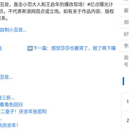
小丑妆，直击小范大人和王启年的爆改现场！#亿点曝光计
最
点，不代表新浪网观点或立场。如有关于作品内容、版权
联系。
郑
是自制小丑妆…
好
李
雨
➡️下一篇：
感觉莎莎也要哭了，抿了两下嘴
周
号
丑妆…
波三折…
接着角色回归
了二皇子！庆余年张若昀
…
共庆余年！