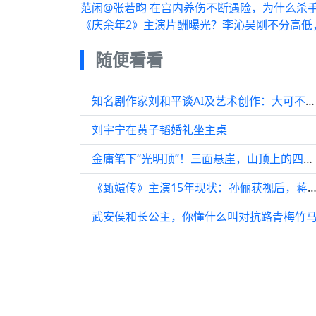
范闲@张若昀 在宫内养伤不断遇险，为什么杀
《庆余年2》主演片酬曝光？李沁吴刚不分高低
随便看看
知名剧作家刘和平谈AI及艺术创作：大可不必恐慌
刘宇宁在黄子韬婚礼坐主桌
金庸笔下“光明顶”！三面悬崖，山顶上的四合院为何被遗弃？
《甄嬛传》主演15年现状：孙俪获视后，蒋欣夺白玉兰，毛晓彤转
武安侯和长公主，你懂什么叫对抗路青梅竹