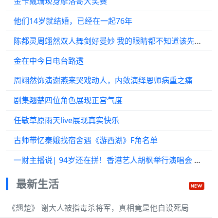
金卡戴珊现身摩洛哥大奖赛
他们14岁就结婚，已经在一起76年
陈都灵周翊然双人舞剑好曼妙 我的眼睛都不知道该先看谁了！
金在中今日电台路透
周翊然饰演谢燕来哭戏动人，内敛演绎恩师病重之痛
剧集翘楚四位角色展现正宫气度
任敏草原雨天live展现真实快乐
古师带忆秦娥找宿舍遇《游西湖》F角名单
一财主播说| 94岁还在拼！香港艺人胡枫举行演唱会 挑战世界纪录
最新生活
《翘楚》 谢大人被指毒杀将军，真相竟是他自设死局