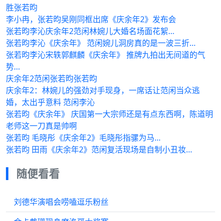
胜张若昀
李小冉，张若昀吴刚同框出席《庆余年2》发布会
张若昀李沁庆余年2范闲林婉儿大婚名场面花絮…
张若昀李沁《庆余年》 范闲婉儿洞房真的是一波三折…
张若昀李沁宋轶郭麒麟《庆余年》 推牌九拍出无间道的气
势…
庆余年2范闲张若昀张若昀
庆余年2：林婉儿的强劲对手现身，一席话让范闲当众逃
婚，太出乎意料 范闲李沁
张若昀《庆余年》 庆国第一大宗师还是有点东西啊，陈道明
老师这一刀真是帅啊
张若昀 毛晓彤《庆余年2》毛晓彤指骡为马…
张若昀 田雨《庆余年2》范闲复活现场是自制小丑妆…
随便看看
刘德华演唱会唠嗑逗乐粉丝