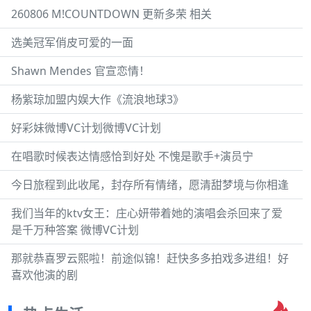
260806 M!COUNTDOWN 更新多荣 相关
选美冠军俏皮可爱的一面
Shawn Mendes 官宣恋情！
杨紫琼加盟内娱大作《流浪地球3》
好彩妹微博VC计划微博VC计划
在唱歌时候表达情感恰到好处 不愧是歌手+演员宁
今日旅程到此收尾，封存所有情绪，愿清甜梦境与你相逢
我们当年的ktv女王：庄心妍带着她的演唱会杀回来了爱
是千万种答案 微博VC计划
那就恭喜罗云熙啦！前途似锦！赶快多多拍戏多进组！好
喜欢他演的剧