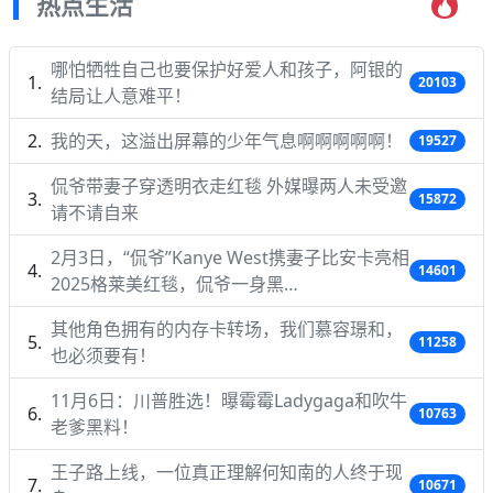
热点生活
哪怕牺牲自己也要保护好爱人和孩子，阿银的
20103
结局让人意难平！
我的天，这溢出屏幕的少年气息啊啊啊啊啊！
19527
侃爷带妻子穿透明衣走红毯 外媒曝两人未受邀
15872
请不请自来
2月3日，“侃爷”Kanye West携妻子比安卡亮相
14601
2025格莱美红毯，侃爷一身黑…
其他角色拥有的内存卡转场，我们慕容璟和，
11258
也必须要有！
11月6日：川普胜选！曝霉霉Ladygaga和吹牛
10763
老爹黑料！
王子路上线，一位真正理解何知南的人终于现
10671