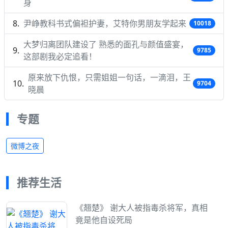
身
尹峥教科书式偏袒护妻，艾特你男朋友学起来
10018
大梦归离团队建设了 熟悉的面孔与颜值盛宴，
9785
这部剧我必定追看！
原来放下仇恨，只需姐姐一句话，一滴泪，王
9704
晓晨
专题
微博之夜
推荐生活
《翘楚》 谢大人被指毒杀将军，真相
竟是他自设死局