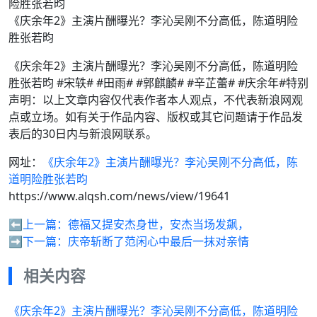
《庆余年2》主演片酬曝光？李沁吴刚不分高低，陈道明险
胜张若昀
《庆余年2》主演片酬曝光？李沁吴刚不分高低，陈道明险
胜张若昀 #宋轶# #田雨# #郭麒麟# #辛芷蕾# #庆余年#特别
声明：以上文章内容仅代表作者本人观点，不代表新浪网观
点或立场。如有关于作品内容、版权或其它问题请于作品发
表后的30日内与新浪网联系。
网址：
《庆余年2》主演片酬曝光？李沁吴刚不分高低，陈
道明险胜张若昀
https://www.alqsh.com/news/view/19641
⬅️上一篇：
德福又提安杰身世，安杰当场发飙，
➡️下一篇：
庆帝斩断了范闲心中最后一抹对亲情
相关内容
《庆余年2》主演片酬曝光？李沁吴刚不分高低，陈道明险