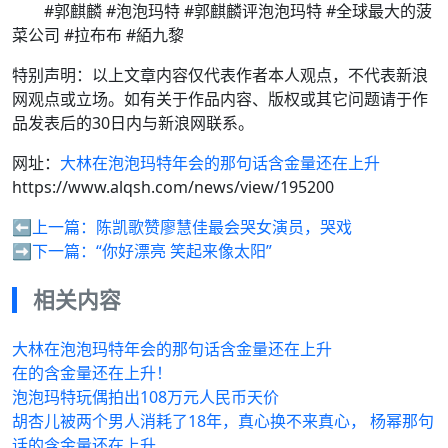
#郭麒麟 #泡泡玛特 #郭麒麟评泡泡玛特 #全球最大的菠
菜公司 #拉布布 #絔九黎
特别声明：以上文章内容仅代表作者本人观点，不代表新浪
网观点或立场。如有关于作品内容、版权或其它问题请于作
品发表后的30日内与新浪网联系。
网址：
大林在泡泡玛特年会的那句话含金量还在上升
https://www.alqsh.com/news/view/195200
⬅️上一篇：
陈凯歌赞廖慧佳最会哭女演员，哭戏
➡️下一篇：
“你好漂亮 笑起来像太阳”
相关内容
大林在泡泡玛特年会的那句话含金量还在上升
在的含金量还在上升！
泡泡玛特玩偶拍出108万元人民币天价
胡杏儿被两个男人消耗了18年，真心换不来真心， 杨幂那句
话的含金量还在上升