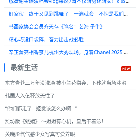
戚薇谢金燕演唱会vlog果然7哥不仅斩男还斩女！kiss这种事情说来就来啊
好家伙！终于又见到跳舞了！一遍就会！不愧是我们初代爱豆！
书画家协会会员齐天存《笔名：艺海 子牛》
精心巧设口袋阵，奋力出击战必胜
辛芷蕾亮相香奈儿杭州大秀现场，身着Chanel 2025 春夏系列，美得时髦自在
最新生活
东方青苍三万年没洗澡 被小兰花嫌弃，下秒就当场沐浴
韩国人入伍释放天性了
“你们都走了…姬发该怎么办啊…”
潍坊版《甄嬛》 ～嬛嬛有心机，皇后干着急！
关晓彤氧气感少女写真可爱养眼