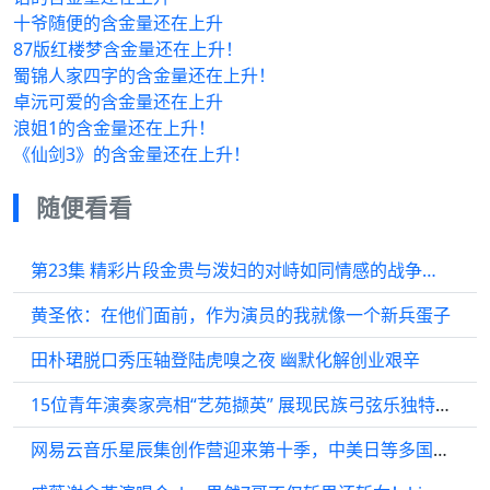
十爷随便的含金量还在上升
87版红楼梦含金量还在上升！
蜀锦人家四字的含金量还在上升！
卓沅可爱的含金量还在上升
浪姐1的含金量还在上升！
《仙剑3》的含金量还在上升！
随便看看
第23集 精彩片段金贵与泼妇的对峙如同情感的战争…
黄圣依：在他们面前，作为演员的我就像一个新兵蛋子
田朴珺脱口秀压轴登陆虎嗅之夜 幽默化解创业艰辛
15位青年演奏家亮相“艺苑撷英” 展现民族弓弦乐独特魅力
网易云音乐星辰集创作营迎来第十季，中美日等多国音乐人齐聚杭州