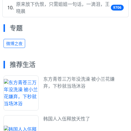
原来放下仇恨，只需姐姐一句话，一滴泪，王
9706
晓晨
专题
微博之夜
推荐生活
东方青苍三万年没洗澡 被小兰花嫌
弃，下秒就当场沐浴
韩国人入伍释放天性了