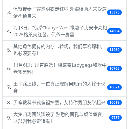
侃爷带妻子穿透明衣走红毯 外媒曝两人未受邀
15875
请不请自来
2月3日，“侃爷”Kanye West携妻子比安卡亮相
14604
2025格莱美红毯，侃爷一身黑…
其他角色拥有的内存卡转场，我们慕容璟和，
11260
也必须要有！
11月6日：川普胜选！曝霉霉Ladygaga和吹牛
10765
老爹黑料！
王子路上线，一位真正理解何知南的人终于现
10671
身
尹峥教科书式偏袒护妻，艾特你男朋友学起来
10019
大梦归离团队建设了 熟悉的面孔与颜值盛宴，
9787
这部剧我必定追看！