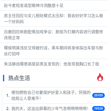
赵今麦短发造型眼神冷冽酷感十足
房主任回应与女儿相处模式太压抑：我会好好学习怎么做
一个好妈妈
白鹿回应新剧配角加戏争议：剧组为打磨内容进行调整修
改很正常
曝侯明昊违反交规被约谈，乘车期间将身体探出车窗与粉
丝打招呼
朱洁静自曝患癌是前男友发现的：他发现我胸口长了痘
热点生活
哪怕牺牲自己也要保护好爱人和孩子，阿银的
20105
结局让人意难平！
我的天，这溢出屏幕的少年气息啊啊啊啊啊！
19528