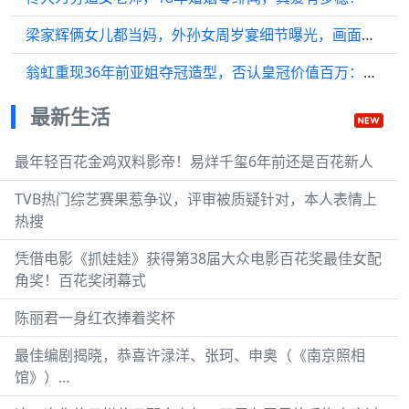
梁家辉俩女儿都当妈，外孙女周岁宴细节曝光，画面太有爱
翁虹重现36年前亚姐夺冠造型，否认皇冠价值百万：其实是玻璃
最新生活
最年轻百花金鸡双料影帝！易烊千玺6年前还是百花新人
TVB热门综艺赛果惹争议，评审被质疑针对，本人表情上
热搜
凭借电影《抓娃娃》获得第38届大众电影百花奖最佳女配
角奖！百花奖闭幕式
陈丽君一身红衣捧着奖杯
最佳编剧揭晓，恭喜许渌洋、张珂、申奥（《南京照相
馆》）…