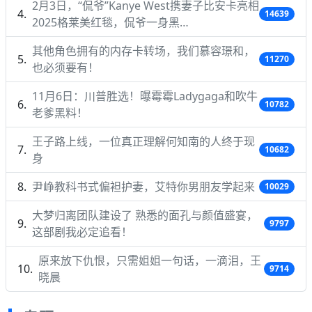
2月3日，“侃爷”Kanye West携妻子比安卡亮相
14639
2025格莱美红毯，侃爷一身黑…
其他角色拥有的内存卡转场，我们慕容璟和，
11270
也必须要有！
11月6日：川普胜选！曝霉霉Ladygaga和吹牛
10782
老爹黑料！
王子路上线，一位真正理解何知南的人终于现
10682
身
尹峥教科书式偏袒护妻，艾特你男朋友学起来
10029
大梦归离团队建设了 熟悉的面孔与颜值盛宴，
9797
这部剧我必定追看！
原来放下仇恨，只需姐姐一句话，一滴泪，王
9714
晓晨