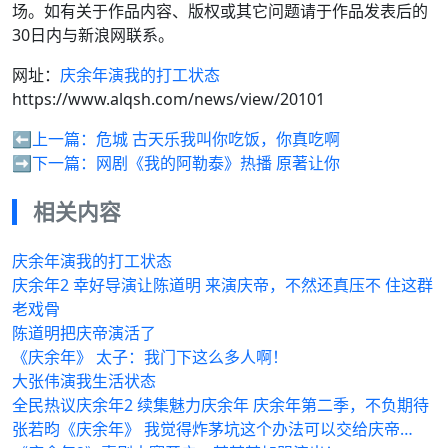
场。如有关于作品内容、版权或其它问题请于作品发表后的
30日内与新浪网联系。
网址：
庆余年演我的打工状态
https://www.alqsh.com/news/view/20101
⬅️上一篇：
危城 古天乐我叫你吃饭，你真吃啊
➡️下一篇：
网剧《我的阿勒泰》热播 原著让你
相关内容
庆余年演我的打工状态
庆余年2 幸好导演让陈道明 来演庆帝，不然还真压不 住这群
老戏骨
陈道明把庆帝演活了
《庆余年》 太子：我门下这么多人啊！
大张伟演我生活状态
全民热议庆余年2 续集魅力庆余年 庆余年第二季，不负期待
张若昀《庆余年》 我觉得炸茅坑这个办法可以交给庆帝…