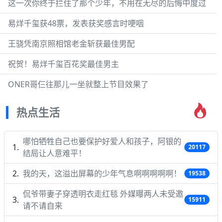
这一次你终于拦住了那个少年，不用在无尽的后悔中度过
易烊千玺获48票，发表获奖感言时哽咽
王骁凭南京照相馆老金斩获最佳男配
祝贺！易烊千玺百花奖最佳男主
ONER哥仨往那儿一坐就整上节目效果了
热点生活
哪怕牺牲自己也要保护好爱人和孩子，阿银的
20117
结局让人意难平！
我的天，这溢出屏幕的少年气息啊啊啊啊啊！
19538
侃爷带妻子穿透明衣走红毯 外媒曝两人未受邀
15911
请不请自来