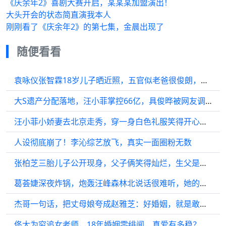
《庆余年2》喜剧大赛开启，某某某加盟演出！
大头开会的状态简直演我本人
刚刚看了《庆余年2》的第七集，金晨出现了
随便看看
袁咏仪张智霖18岁儿子晒近照，五官似老爸很俊朗，这才是星二代该有的颜值
大S遗产分配落地，汪小菲掌控66亿，具俊晔被网友调侃：打工皇帝
汪小菲小娇妻去北京走秀，穿一身白色礼服笑得开心，直角肩很吸睛
人设彻底崩了！李沁综艺放飞，真实一面圈粉无数
张柏芝三胎儿子公开现身，父子俩笑得灿烂，生父是谁？
葛荟婕深夜炸锅，炮轰汪峰森林北说话很难听，她的恨点在哪里？
杰哥一句话，把丈母娘夸成赵雅芝：好婚姻，就是敢把肉麻说进心里
佟大为穷追女老师，18年婚姻零绯闻，真爱有多稳？