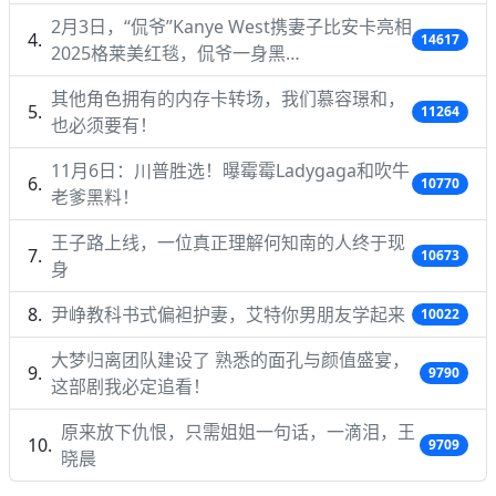
2月3日，“侃爷”Kanye West携妻子比安卡亮相
14617
2025格莱美红毯，侃爷一身黑…
其他角色拥有的内存卡转场，我们慕容璟和，
11264
也必须要有！
11月6日：川普胜选！曝霉霉Ladygaga和吹牛
10770
老爹黑料！
王子路上线，一位真正理解何知南的人终于现
10673
身
尹峥教科书式偏袒护妻，艾特你男朋友学起来
10022
大梦归离团队建设了 熟悉的面孔与颜值盛宴，
9790
这部剧我必定追看！
原来放下仇恨，只需姐姐一句话，一滴泪，王
9709
晓晨