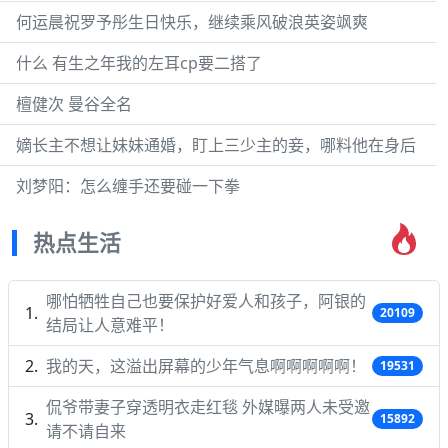
何运晨祝罗予彤生日快乐，继续乘风破浪英姿飒爽
什么 有生之年我的左耳cp要二搭了
檀健次 曼谷全名
嫡长主不想让妹妹通婚，盯上三少主的妾，哪料他在身后
刘梦阳：怎么缠手还要碰一下拳
热点生活
哪怕牺牲自己也要保护好爱人和孩子，阿银的
20109
结局让人意难平！
我的天，这溢出屏幕的少年气息啊啊啊啊啊！
19531
侃爷带妻子穿透明衣走红毯 外媒曝两人未受邀
15892
请不请自来