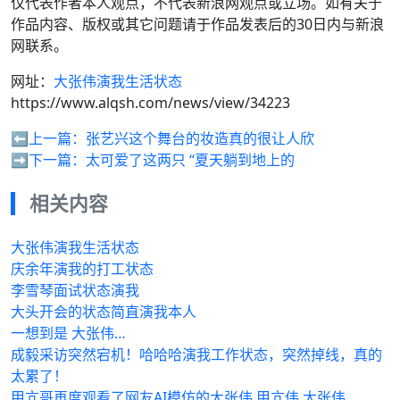
仅代表作者本人观点，不代表新浪网观点或立场。如有关于
作品内容、版权或其它问题请于作品发表后的30日内与新浪
网联系。
网址：
大张伟演我生活状态
https://www.alqsh.com/news/view/34223
⬅️上一篇：
张艺兴这个舞台的妆造真的很让人欣
➡️下一篇：
太可爱了这两只 “夏天躺到地上的
相关内容
大张伟演我生活状态
庆余年演我的打工状态
李雪琴面试状态演我
大头开会的状态简直演我本人
一想到是 大张伟…
成毅采访突然宕机！哈哈哈演我工作状态，突然掉线，真的
太累了！
甲亢哥再度观看了网友AI模仿的大张伟 甲亢伟 大张伟