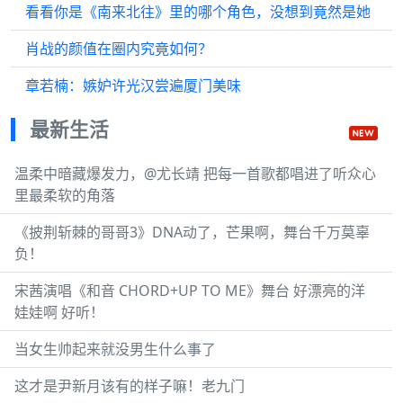
看看你是《南来北往》里的哪个角色，没想到竟然是她
肖战的颜值在圈内究竟如何？
章若楠：嫉妒许光汉尝遍厦门美味
最新生活
温柔中暗藏爆发力，@尤长靖 把每一首歌都唱进了听众心
里最柔软的角落
《披荆斩棘的哥哥3》DNA动了，芒果啊，舞台千万莫辜
负！
宋茜演唱《和音 CHORD+UP TO ME》舞台 好漂亮的洋
娃娃啊 好听！
当女生帅起来就没男生什么事了
这才是尹新月该有的样子嘛！老九门