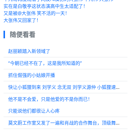
实在是白敬亭这状态演高中生太适配了！
又是被@大张伟 笑不活的一天！
大张伟又回家了！
随便看看
赵丽颖踏入新领域了
“今朝已经不在了，这是我所知道的”
抓住倔强的小姑娘开播
快让小狐狸到来 刘学义 念无双 刘学义源仲 小狐狸速速前来 刘学义
他不是不会爱，只是他爱的不是你而已！
只能说他们都很让人心疼
莫文蔚工作室又发了一遍和肖战的合作舞台，顶级舞台效果谁不喜欢呢