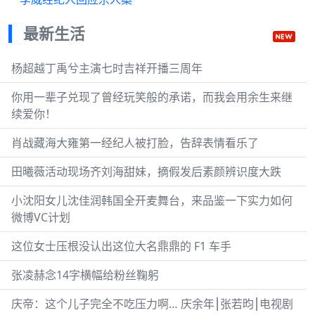
最新生活
杨超越丁禹兮主演七时吉祥开播三周年
你用一辈子兑现了曾经玩笑般的承诺，而我会用余生来继
续爱你！
肖战藏海大雍第一经纪人被打脸，告辞表情看乐了
田曦薇活动现场齐刘海甜妹，摘假发后素颜辨识度大跌
小沈阳女儿沈佳润韩国全开麦舞台，来品鉴一下实力如何
微博VC计划
这位女士压根没认出这位大名鼎鼎的 F1 车手
张凌赫念14字横幅给粉丝鞠躬
庆帝：这个儿子完全不吃压力啊… 庆余年⎮张若昀⎮电视剧