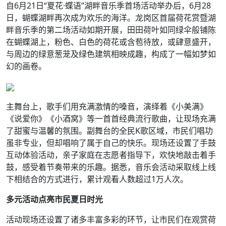
自6月21日“夏花·蝶语”湖畔音乐季首场活动举办后，6月28
日，蝴蝶湖畔再次成为欢乐的海洋。龙岗区首届荷花赏暨湖
畔音乐季的第二场活动如期开展，田田荷叶如同绿伞般铺陈
在蝴蝶湖上，粉色、白色的荷花或含苞待放，或肆意盛开，
与周边的绿意葱茏及绿色建筑相映成趣，构成了一幅如梦如
幻的画卷。
主舞台上，歌手们用充满激情的嗓音，演绎着《小美满》
《说爱你》《小酒窝》等一首首经典流行歌曲，让现场充满
了甜蜜与温馨的氛围。副舞台的全民K歌区域，市民们唱功
虽非专业，但却唱响了属于自己的快乐。现场还设置了手鼓
互动体验活动，亲子家庭在志愿者指导下，欢快地敲击着手
鼓，感受着节奏带来的乐趣。据悉，音乐会活动采取线上线
下相结合的方式进行，累计观看人数超过1万人次。
多元活动点亮市民夏日时光
活动现场还设置了诸多丰富多彩的环节，让市民们在观赏荷