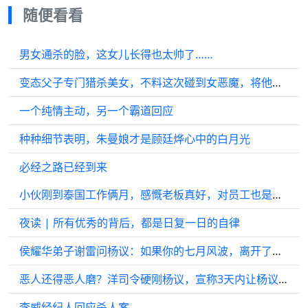
随便看看
男女通杀的脸，这女儿长得也太帅了……
变态父子专门猎杀美女，不料这次碰到女恶魔，将他们全部反杀！
一个纯情主动，另一个霸道回应
种种细节表明，朱曼娘才是顾廷烨心中的白月光
必经之路已经到来
小伙刚到泰国工作俩月，感慨老板真好，对员工也是掏心掏肺 ！
夜读 | 所有优秀的背后，都是日复一日的自律
侯耀华弟子谢雷问杨议：如果你的七月风波，离开了我师父会怎么样
恶人还得恶人磨？洋司令硬刚杨议，宣称3天内让杨议园子关门
李威经纪人回应杀人案