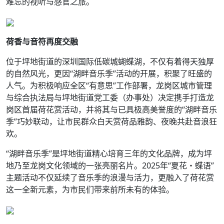
难忘的视听与感官之旅。
荷香与音符再度交融
位于坪地街道的深圳国际低碳城蝴蝶湖，不仅有着得天独厚
的自然风光，更因“湖畔音乐季”活动的开展，积聚了旺盛的
人气。为积极响应全区“有意思”工作部署，龙岗区城市管理
与综合执法局与坪地街道党工委（办事处）决定携手打造龙
岗区首届荷花赏活动，并将其与已具极高美誉度的“湖畔音乐
季”巧妙联动，让市民群众白天赏荷品雅韵、夜晚共赴音浪狂
欢。
“湖畔音乐季”是坪地街道精心培育三年的文化品牌，成为坪
地乃至龙岗文化领域的一张亮丽名片。2025年“夏花・蝶语”
主题活动不仅延续了音乐季的浪漫与活力，更融入了荷花赏
这一全新元素，为市民们带来前所未有的体验。