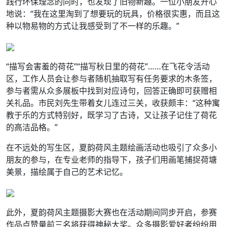
践行环保理念的同时，也发现了旧物新趣。一位小朋友开心
地说：“我在这里淘到了想要玩的玩具，价格很实惠，而且这
种以物易物的方式让我感受到了不一样的乐趣。”
“描写会害羞的荷花”“描写秋日里的荷花”……在飞花令活动
区，工作人员会让参与者随机抽取写有任务要求的木条签，
参与者需从众多展板中找到对应诗句，回答正确即可获赠相
关礼品。市民刘先生带着女儿连过三关，收获颇丰：“这种寓
教于乐的方式特别好，既学习了古诗，又让孩子记住了荷花
的高洁品格。”
在不远处的写生区，夏韵荷风主题绘画活动也吸引了众多小
朋友的参与，在专业老师的指导下，孩子们用画笔捕捉荷塘
美景，描绘属于自己的艺术记忆。
此外，夏韵荷风主题摄影大赛也在活动期间同步开启，参赛
作品点赞量前三名将获得神秘大奖。众多摄影爱好者纷纷用