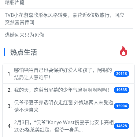
精彩片段
TVB小花游嘉欣形象风格转变，豪花近6位数旅行，回应
突然富贵传闻
逃婚回来只为见你
热点生活
哪怕牺牲自己也要保护好爱人和孩子，阿银的
20113
结局让人意难平！
我的天，这溢出屏幕的少年气息啊啊啊啊啊！
19535
侃爷带妻子穿透明衣走红毯 外媒曝两人未受邀
15904
请不请自来
2月3日，“侃爷”Kanye West携妻子比安卡亮相
14628
2025格莱美红毯，侃爷一身黑…