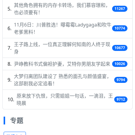
其他角色拥有的内存卡转场，我们慕容璟和，
11267
也必须要有！
11月6日：川普胜选！曝霉霉Ladygaga和吹牛
10774
老爹黑料！
王子路上线，一位真正理解何知南的人终于现
10677
身
尹峥教科书式偏袒护妻，艾特你男朋友学起来
10026
大梦归离团队建设了 熟悉的面孔与颜值盛宴，
9794
这部剧我必定追看！
原来放下仇恨，只需姐姐一句话，一滴泪，王
9712
晓晨
专题