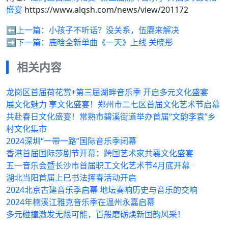
盛宴
https://www.alqsh.com/news/view/201172
⬅️上一篇：
小孩子不听话？没关系，伍赓来解决
➡️下一篇：
鹿晗全新单曲《一天》上线 关晓彤
相关内容
龙岗区首届荷花赏+第三届湖畔音乐季 开启多元文化盛宴
展文化魅力 享文化盛宴！郑州市二七区首届文化艺术节启幕
共赴春日文化盛宴！常熟市碧溪街道举办首届“文韵李袁”乡
村文化集市
2024深圳“一带一路”国际音乐季闭幕
香港首届国际莎剧节开幕：跨国艺术家共襄文化盛宴
五一音乐会暨长沙市首届职工文化艺术节4月底开幕
湖北当阳首届上巳书法挥春活动开启
2024北京古建音乐季启幕 地坛奏响历史与音乐的交响
2024年楠溪江雅克音乐季在温州永嘉启幕
多元碰撞激发无限可能，百般磨砺焕新国韵风采！