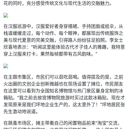
花的同时，充分感受传统文化与现代生活的交融魅力。
在汉服巡游中，汉服爱好者身穿襦裙、手持团扇或纸伞，从
栈道缓缓走过，每个动作、每个眼神，都展现出传统服饰之
美与现代夏意的完美交融，引得路人纷纷驻足拍照。李女士
欣喜地表示：“听闻这里能体验古代才子佳人的雅趣，我特意
穿上汉服来打卡，果然每帧都带有古风韵味。”
在主题市集区，市民们可以逛吃逛喝。值得提及的是，之前
火出圈的文创企业创新微越也在现场设置了摊位，市民朋友
在这里可以看到为全国知名博物馆与热门景区量身定制的冰
箱贴。“我之前去故宫博物院旅游时买过这款冰箱贴，现在才
发现原来是我们坪地企业生产的，这太意外了！”坪地居民张
先生激动地说道。
在跳蚤市场区，摊主带着自己的闲置物品前来“淘宝”交流，