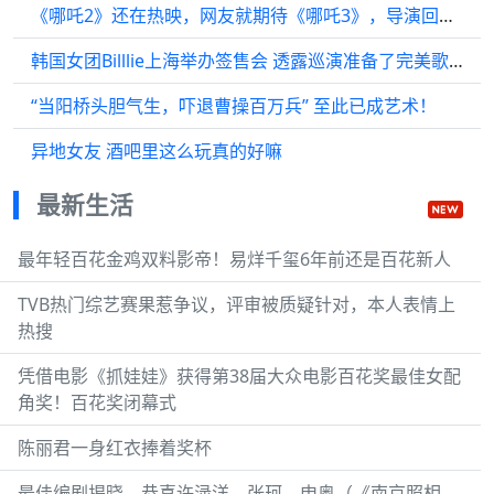
《哪吒2》还在热映，网友就期待《哪吒3》，导演回应有很多“坑”
韩国女团Billlie上海举办签售会 透露巡演准备了完美歌单
“当阳桥头胆气生，吓退曹操百万兵” 至此已成艺术！
异地女友 酒吧里这么玩真的好嘛
最新生活
最年轻百花金鸡双料影帝！易烊千玺6年前还是百花新人
TVB热门综艺赛果惹争议，评审被质疑针对，本人表情上
热搜
凭借电影《抓娃娃》获得第38届大众电影百花奖最佳女配
角奖！百花奖闭幕式
陈丽君一身红衣捧着奖杯
最佳编剧揭晓，恭喜许渌洋、张珂、申奥（《南京照相