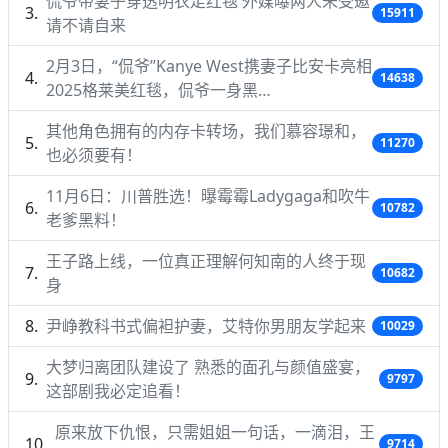
侃爷带妻子穿透明衣走红毯 外媒曝两人未受邀
15911
请不请自来
2月3日，“侃爷”Kanye West携妻子比安卡亮相
14638
2025格莱美红毯，侃爷一身黑…
其他角色拥有的内存卡转场，我们慕容璟和，
11270
也必须要有！
11月6日：川普胜选！曝霉霉Ladygaga和吹牛
10782
老爹黑料！
王子路上线，一位真正理解何知南的人终于现
10682
身
尹峥教科书式偏袒护妻，艾特你男朋友学起来
10029
大梦归离团队建设了 熟悉的面孔与颜值盛宴，
9797
这部剧我必定追看！
原来放下仇恨，只需姐姐一句话，一滴泪，王
9714