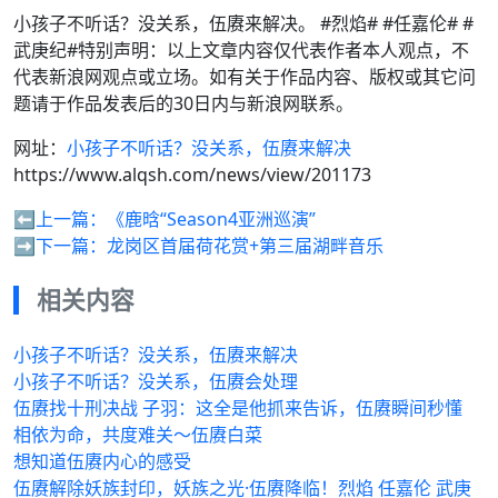
小孩子不听话？没关系，伍赓来解决。 #烈焰# #任嘉伦# #
武庚纪#特别声明：以上文章内容仅代表作者本人观点，不
代表新浪网观点或立场。如有关于作品内容、版权或其它问
题请于作品发表后的30日内与新浪网联系。
网址：
小孩子不听话？没关系，伍赓来解决
https://www.alqsh.com/news/view/201173
⬅️上一篇：
《鹿晗“Season4亚洲巡演”
➡️下一篇：
龙岗区首届荷花赏+第三届湖畔音乐
相关内容
小孩子不听话？没关系，伍赓来解决
小孩子不听话？没关系，伍赓会处理
伍赓找十刑决战 子羽：这全是他抓来告诉，伍赓瞬间秒懂
相依为命，共度难关～伍赓白菜
想知道伍赓内心的感受
伍赓解除妖族封印，妖族之光·伍赓降临！烈焰 任嘉伦 武庚