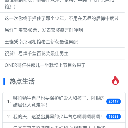
馆》）…
这一次你终于拦住了那个少年，不用在无尽的后悔中度过
易烊千玺获48票，发表获奖感言时哽咽
王骁凭南京照相馆老金斩获最佳男配
祝贺！易烊千玺百花奖最佳男主
ONER哥仨往那儿一坐就整上节目效果了
热点生活
哪怕牺牲自己也要保护好爱人和孩子，阿银的
20117
结局让人意难平！
我的天，这溢出屏幕的少年气息啊啊啊啊啊！
19538