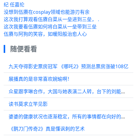
纪 任嘉伦
没想到伍赓在cosplay领域也能游刃有余
这次我打算观看伍赓白菜从一垒进到三垒， .
这次我要看伍赓如何将白菜从一垒带到三垒
伍赓与阿狗的笑容，如暖阳般治愈人心
随便看看
九天夺得影史票房冠军 《哪吒2》预测总票房涨破108亿
展播真的是非常喜欢婉瑜啊！
众星跟李琳合作，大国与她表演二人转，台下的刘能闲不住配起音来
读书莫求立竿见影
婆婆的健康状况也逐渐稳定，所有的事情都在向好的方向发展！
《鹊刀门传奇2》真是懂讽刺的艺术