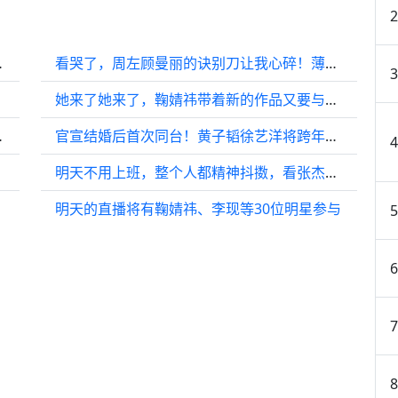
导陈都灵演戏
看哭了，周左顾曼丽的诀别刀让我心碎！薄冰 周左顾曼丽诀别
她来了她来了，鞠婧祎带着新的作品又要与大家见面了…
冬日欢乐时光
官宣结婚后首次同台！黄子韬徐艺洋将跨年晚会
败美人
明天不用上班，整个人都精神抖擞，看张杰的演出真是震撼
明天的直播将有鞠婧祎、李现等30位明星参与