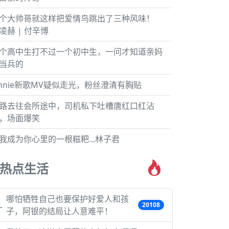
个大帅哥就这样把爱情鸟跳出了三种风味！
凌赫 | 付辛博
个高中生打不过一个初中生，一问才知道亲妈
当兵的
ennie新歌MV疑似走光，粉丝澄清有胸贴
路去往会所途中，司机私下吐槽唐红口红沾
，场面爆笑
我成为你心里的一根糍粑...林子君
热点生活
哪怕牺牲自己也要保护好爱人和孩
20108
子，阿银的结局让人意难平！