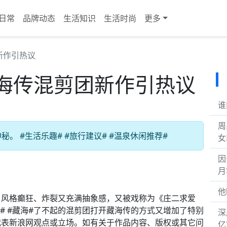
日常
品牌动态
生活知识
生活时尚
更多
新作引热议
海传混剪团新作引热议
谁
周
 #生活乐趣# #旅行建议# #温泉休闲推荐#
女
因
月
他
，风格癫狂、炸裂又充满抽象感，又被戏称为《庄二求爱
# #藏海#了不起的混剪团打开藏海传的方式又增加了特别
深
代表新浪网观点或立场。如有关于作品内容、版权或其它问
亿