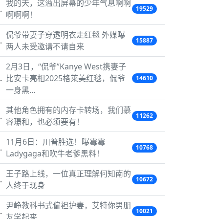
我的天，这溢出屏幕的少年气息啊啊
19529
啊啊啊！
侃爷带妻子穿透明衣走红毯 外媒曝
15887
两人未受邀请不请自来
2月3日，“侃爷”Kanye West携妻子
比安卡亮相2025格莱美红毯，侃爷
14610
一身黑…
其他角色拥有的内存卡转场，我们慕
11262
容璟和，也必须要有！
11月6日：川普胜选！曝霉霉
10768
Ladygaga和吹牛老爹黑料！
王子路上线，一位真正理解何知南的
10672
人终于现身
尹峥教科书式偏袒护妻，艾特你男朋
10021
友学起来