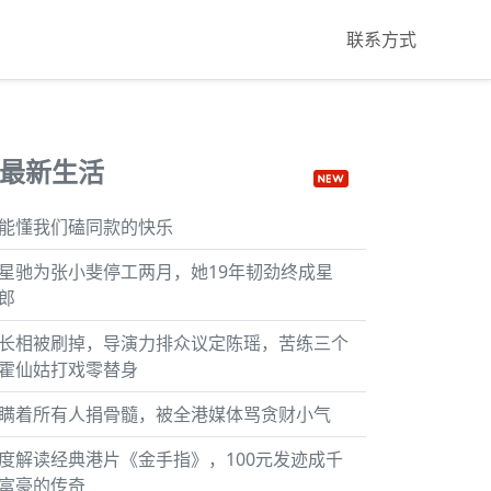
联系方式
最新生活
能懂我们磕同款的快乐
星驰为张小斐停工两月，她19年韧劲终成星
郎
长相被刷掉，导演力排众议定陈瑶，苦练三个
霍仙姑打戏零替身
瞒着所有人捐骨髓，被全港媒体骂贪财小气
度解读经典港片《金手指》，100元发迹成千
富豪的传奇