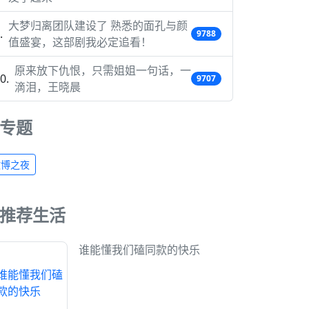
大梦归离团队建设了 熟悉的面孔与颜
9788
值盛宴，这部剧我必定追看！
原来放下仇恨，只需姐姐一句话，一
9707
滴泪，王晓晨
专题
微博之夜
推荐生活
谁能懂我们磕同款的快乐