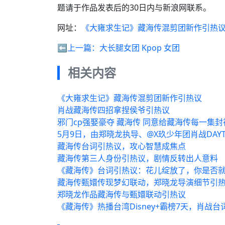
题请于作品发表后的30日内与新浪网联系。
网址：
《大雍求生记》藏海传混剪团新作引热
⬅️上一篇：
大长腿女团 Kpop 女团
相关内容
《大雍求生记》藏海传混剪团新作引热议
肖战藏海传四招拿捏侯爷引热议
邪门cp强娶豪夺 藏海传 同意给藏海传每一集封
5月9日，由郑晓龙执导、@X玖少年团肖战DAY
藏海传台词引热议，攻心智慧成焦点
藏海传第三人身份引热议，剧情反转出人意料
《藏海传》台词引热议：花儿绽放了，你是否
藏海传甄嬛传现梦幻联动，郑晓龙导演细节引
郑晓龙作品藏海传与甄嬛联动引热议
《藏海传》热播台湾Disney+霸榜7天，肖战台