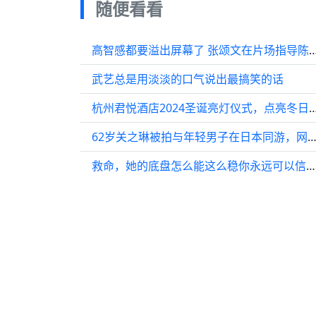
随便看看
高智感都要溢出屏幕了 张颂文在片场指
武艺总是用淡淡的口气说出最搞笑的话
杭州君悦酒店2024圣诞亮灯仪式，点亮
62岁关之琳被拍与年轻男子在日本同游，网友感叹：岁月从不
救命，她的底盘怎么能这么稳你永远可以信任宋茜的打戏…