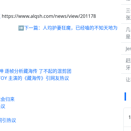
三
议
https://www.alqsh.com/news/view/201178
张
➡️下一篇：
人均护妻狂魔，已经嗑的不知天地为
几
是
J
赶
牙
神 逐帧分析藏海传 了不起的混剪团
TOY 主演的《藏海传》引网友热议
让
就会归来
热议
词引热议