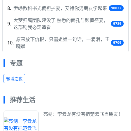
尹峥教科书式偏袒护妻，艾特你男朋友学起来
10022
大梦归离团队建设了 熟悉的面孔与颜值盛宴，
9789
这部剧我必定追看！
原来放下仇恨，只需姐姐一句话，一滴泪，王
9709
晓晨
专题
微博之夜
推荐生活
亮剑：李云龙有没有把楚云飞当朋友！