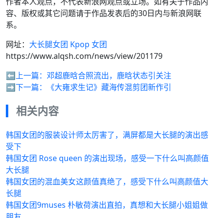
作者本人观点，不代表新浪网观点或立场。如有关于作品内
容、版权或其它问题请于作品发表后的30日内与新浪网联
系。
网址：
大长腿女团 Kpop 女团
https://www.alqsh.com/news/view/201179
⬅️上一篇：
邓超鹿晗合照流出，鹿晗状态引关注
➡️下一篇：
《大雍求生记》藏海传混剪团新作引
相关内容
韩国女团的服装设计师太厉害了，满屏都是大长腿的演出感
受下
韩国女团 Rose queen 的演出现场，感受一下什么叫高颜值
大长腿
韩国女团的混血美女这颜值真绝了，感受下什么叫高颜值大
长腿
韩国女团9muses 朴敏荷演出直拍，真想和大长腿小姐姐做
朋友