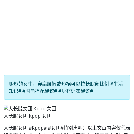
腿短的女生，穿高腰裤或短裙可以拉长腿部比例 #生活
知识# #时尚搭配建议# #身材穿衣建议#
大长腿女团 Kpop 女团
大长腿女团 #Kpop# #女团#特别声明：以上文章内容仅代表