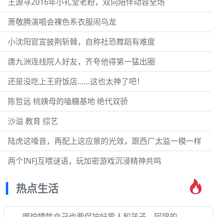
王源寻2016年小礼堂老粉，双向陪伴动容全场
萧敬腾演唱会裸色系衣服闹乌龙
小沈阳官宣披荆斩棘，自称社恐舞蹈有难度
唐九洲连线院人好友，齐夸他得第一猛出圈
还是没吃上王府饭店……这也太神了吧！
陈哲远 桃姨母的嗑糖基地 绝代双骄
沙溢 教育 综艺
陆虎这嗓音，再配上这应景的光效，跟西厂太监一模一样
两个INFJ互喂谜语，玩加密游戏沉浸精神共鸣
热点生活
哪怕牺牲自己也要保护好爱人和孩子，阿银的