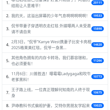
20111
结局让人意难平！
我的天，这溢出屏幕的少年气息啊啊啊啊啊！
19533
侃爷带妻子穿透明衣走红毯 外媒曝两人未受邀
15898
请不请自来
2月3日，“侃爷”Kanye West携妻子比安卡亮相
14620
2025格莱美红毯，侃爷一身黑…
其他角色拥有的内存卡转场，我们慕容璟和，
11266
也必须要有！
11月6日：川普胜选！曝霉霉Ladygaga和吹牛
10773
老爹黑料！
王子路上线，一位真正理解何知南的人终于现
10675
身
尹峥教科书式偏袒护妻，艾特你男朋友学起来
10025