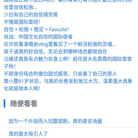
合里自信松弛…
少白有自己的自信错觉哥
不愧是国际章呀！
自信 + 松弛 + 稳定 = Faouzia！
肖战：中国文化自信的国际使者
在许凯看演唱会vlog里看见了一个鲜活松弛的灵魂…
吴千语真的好自信，无论去到哪种场合都很自在
汪峰还真是有点魅力在身上啊！前任是大名鼎鼎的国际章章
子怡！
不顾身份场合的傻白甜式报恩，只会害了自己的恩人
章小蕙61岁状态，乌黑的长卷发松弛又大方，温柔强大具象
化就是她本人啊！
随便看看
因为一个片段而入坑整部剧，真的是名场面
真的是太吸引人了