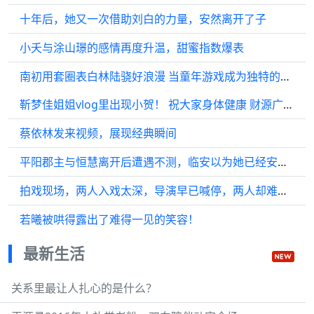
十年后，她又一次借助刘白的力量，安然离开了子
小夭与涂山璟的感情再度升温，甜蜜指数爆表
南初用套圈表白林陆骁好浪漫 当童年游戏成为独特的表白方式…
靳梦佳姐姐vlog里出现小贺！ 祝大家身体健康 财源广进 .
蔡依林发来视频，展现经典瞬间
平阳郡主与恒慧离开后遭遇不测，临安以为她已经安全抵达南方…
拍戏现场，两人入戏太深，导演早已喊停，两人却难以割舍，陈坤你占我便宜
若曦被哄得露出了难得一见的笑容！
最新生活
关系里最让人扎心的是什么？