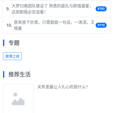
大梦归离团队建设了 熟悉的面孔与颜值盛宴，
9793
这部剧我必定追看！
原来放下仇恨，只需姐姐一句话，一滴泪，王
9710
晓晨
专题
微博之夜
推荐生活
关系里最让人扎心的是什么？