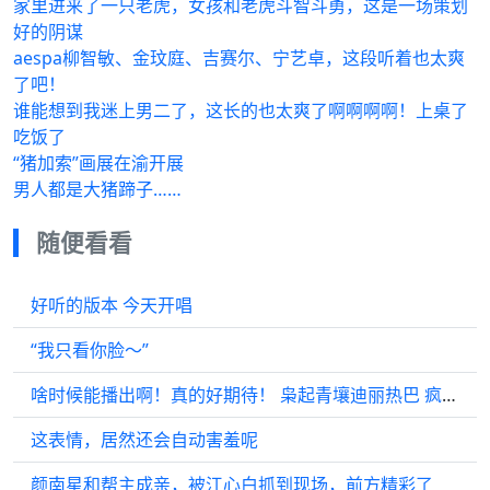
家里进来了一只老虎，女孩和老虎斗智斗勇，这是一场策划
好的阴谋
aespa柳智敏、金玟庭、吉赛尔、宁艺卓，这段听着也太爽
了吧！
谁能想到我迷上男二了，这长的也太爽了啊啊啊啊！上桌了
吃饭了
“猪加索”画展在渝开展
男人都是大猪蹄子……
随便看看
好听的版本 今天开唱
“我只看你脸～”
啥时候能播出啊！真的好期待！ 枭起青壤迪丽热巴 疯刀聂九罗 迪丽热巴
这表情，居然还会自动害羞呢
颜南星和帮主成亲，被江心白抓到现场，前方精彩了