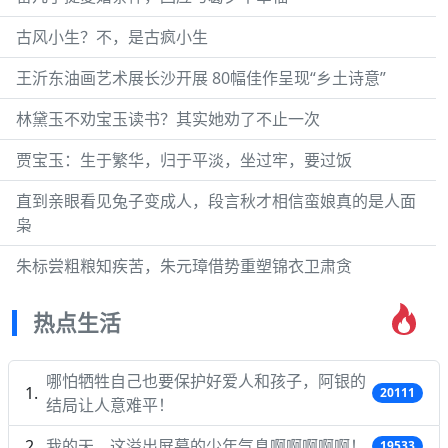
古风小生？不，是古疯小生
王沂东油画艺术展长沙开展 80幅佳作呈现“乡土诗意”
林黛玉不劝宝玉读书？其实她劝了不止一次
贾宝玉：生于繁华，归于平淡，坐过牢，要过饭
直到亲眼看见兔子变成人，段言秋才相信蛮娘真的是人面
枭
朱标尝粗粮知疾苦，朱元璋借势重塑锦衣卫肃贪
热点生活
哪怕牺牲自己也要保护好爱人和孩子，阿银的
20111
结局让人意难平！
我的天，这溢出屏幕的少年气息啊啊啊啊啊！
19533