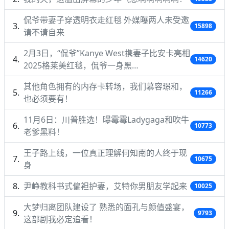
侃爷带妻子穿透明衣走红毯 外媒曝两人未受邀
15898
请不请自来
2月3日，“侃爷”Kanye West携妻子比安卡亮相
14620
2025格莱美红毯，侃爷一身黑…
其他角色拥有的内存卡转场，我们慕容璟和，
11266
也必须要有！
11月6日：川普胜选！曝霉霉Ladygaga和吹牛
10773
老爹黑料！
王子路上线，一位真正理解何知南的人终于现
10675
身
尹峥教科书式偏袒护妻，艾特你男朋友学起来
10025
大梦归离团队建设了 熟悉的面孔与颜值盛宴，
9793
这部剧我必定追看！