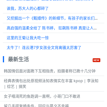
诶我，苏大人的心都碎了
又挖掘出一个《甄嬛传》的新细节，有孩子的家长们下意识地总是保护着孩子
高启强的温柔全给了 陈书婷， 狂飙陈书婷 真是让人羡慕， 狂飙
这里的王菊让我大吃一惊
太牛了！连云港7岁女孩全文背离骚太厉害了
最新生活
韩国情侣面对面跪下互相指责，拍摄者称已跪十几分钟
经典表情包出处原视频泳知表情实在丰富 kpop | 李泳知
| 综艺 | 搞笑
女子唱渴死的鱼跑调一直啊，小哥门口不敢进
留几手提复婚条件，回应与葛夕不幸福