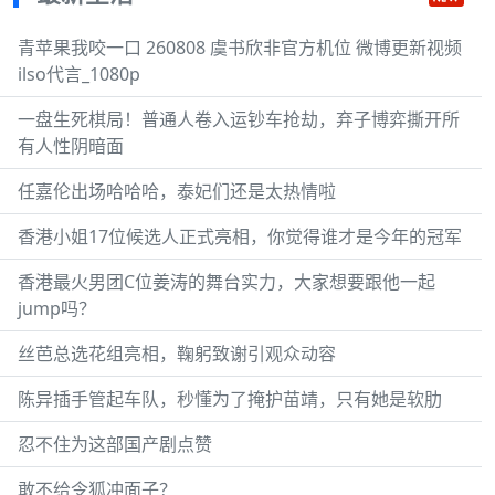
青苹果我咬一口 260808 虞书欣非官方机位 微博更新视频
ilso代言_1080p
一盘生死棋局！普通人卷入运钞车抢劫，弃子博弈撕开所
有人性阴暗面
任嘉伦出场哈哈哈，泰妃们还是太热情啦
香港小姐17位候选人正式亮相，你觉得谁才是今年的冠军
香港最火男团C位姜涛的舞台实力，大家想要跟他一起
jump吗？
丝芭总选花组亮相，鞠躬致谢引观众动容
陈异插手管起车队，秒懂为了掩护苗靖，只有她是软肋
忍不住为这部国产剧点赞
敢不给令狐冲面子？