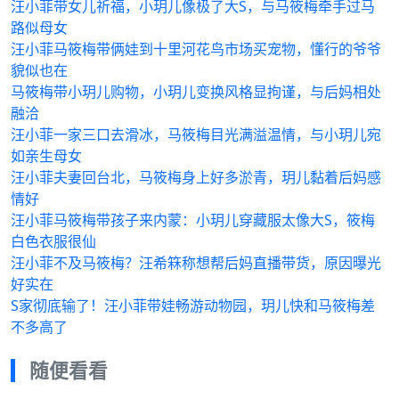
汪小菲带女儿祈福，小玥儿像极了大S，与马筱梅牵手过马
路似母女
汪小菲马筱梅带俩娃到十里河花鸟市场买宠物，懂行的爷爷
貌似也在
马筱梅带小玥儿购物，小玥儿变换风格显拘谨，与后妈相处
融洽
汪小菲一家三口去滑冰，马筱梅目光满溢温情，与小玥儿宛
如亲生母女
汪小菲夫妻回台北，马筱梅身上好多淤青，玥儿黏着后妈感
情好
汪小菲马筱梅带孩子来内蒙：小玥儿穿藏服太像大S，筱梅
白色衣服很仙
汪小菲不及马筱梅？汪希箖称想帮后妈直播带货，原因曝光
好实在
S家彻底输了！汪小菲带娃畅游动物园，玥儿快和马筱梅差
不多高了
随便看看