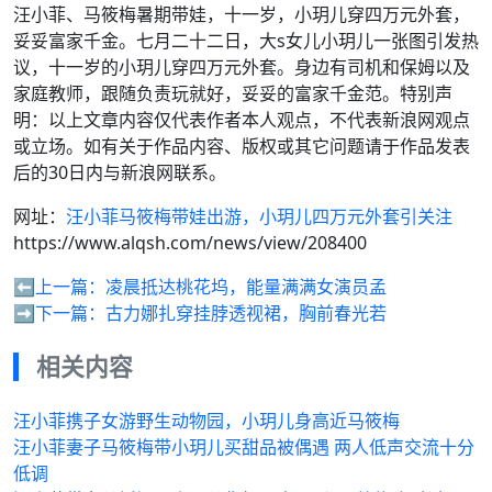
汪小菲、马筱梅暑期带娃，十一岁，小玥儿穿四万元外套，
妥妥富家千金。七月二十二日，大s女儿小玥儿一张图引发热
议，十一岁的小玥儿穿四万元外套。身边有司机和保姆以及
家庭教师，跟随负责玩就好，妥妥的富家千金范。特别声
明：以上文章内容仅代表作者本人观点，不代表新浪网观点
或立场。如有关于作品内容、版权或其它问题请于作品发表
后的30日内与新浪网联系。
网址：
汪小菲马筱梅带娃出游，小玥儿四万元外套引关注
https://www.alqsh.com/news/view/208400
⬅️上一篇：
凌晨抵达桃花坞，能量满满女演员孟
➡️下一篇：
古力娜扎穿挂脖透视裙，胸前春光若
相关内容
汪小菲携子女游野生动物园，小玥儿身高近马筱梅
汪小菲妻子马筱梅带小玥儿买甜品被偶遇 两人低声交流十分
低调