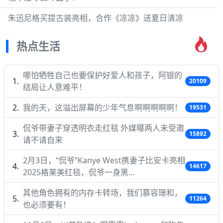
朱迅尼格买提古装亮相，合作《凉凉》送夏日清凉
热点生活
哪怕牺牲自己也要保护好爱人和孩子，阿银的
20109
结局让人意难平！
我的天，这溢出屏幕的少年气息啊啊啊啊啊！
19531
侃爷带妻子穿透明衣走红毯 外媒曝两人未受邀
15892
请不请自来
2月3日，“侃爷”Kanye West携妻子比安卡亮相
14617
2025格莱美红毯，侃爷一身黑…
其他角色拥有的内存卡转场，我们慕容璟和，
11264
也必须要有！