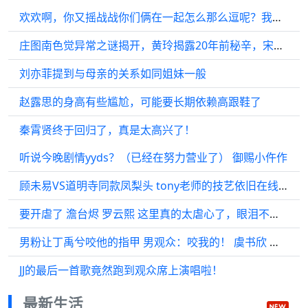
欢欢啊，你又摇战战你们俩在一起怎么那么逗呢？我战一脸开心碧欢 肖战
庄图南色觉异常之谜揭开，黄玲揭露20年前秘辛，宋莹：庄超英真不是
刘亦菲提到与母亲的关系如同姐妹一般
赵露思的身高有些尴尬，可能要长期依赖高跟鞋了
秦霄贤终于回归了，真是太高兴了！
听说今晚剧情yyds？（已经在努力营业了） 御赐小仵作
顾未易VS道明寺同款凤梨头 tony老师的技艺依旧在线，值得称赞 我们
要开虐了 澹台烬 罗云熙 这里真的太虐心了，眼泪不由自主地流进了我的心里
男粉让丁禹兮咬他的指甲 男观众：咬我的！ 虞书欣 丁禹兮 永夜星河 小助手
JJ的最后一首歌竟然跑到观众席上演唱啦！
最新生活