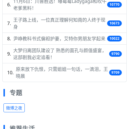
11月6日：川普胜选！曝霉霉Ladygaga和吹牛
10770
老爹黑料！
王子路上线，一位真正理解何知南的人终于现
10673
身
尹峥教科书式偏袒护妻，艾特你男朋友学起来
10022
大梦归离团队建设了 熟悉的面孔与颜值盛宴，
9790
这部剧我必定追看！
原来放下仇恨，只需姐姐一句话，一滴泪，王
9709
晓晨
专题
微博之夜
推荐生活