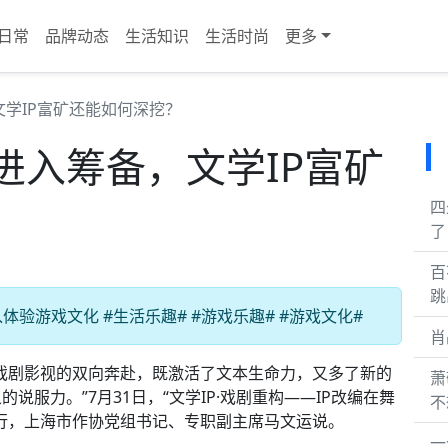
日常
品牌动态
生活知识
生活时尚
更多
学IP富矿还能如何深挖？
进入筹备，文学IP富矿
四
了
百
跳
验游戏文化 #生活乐趣# #游戏乐趣# #游戏文化#
肖
戏剧影视的双向奔赴，既激活了文本生命力，又多了新的
萧
服力。”7月31日，“文学IP·戏剧重构——IP改编在舞
不
行，上海市作协党组书记、专职副主席马文运说。
一