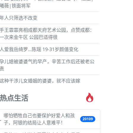
曦薇|铁面将军
年人只筛选不改变
手王霏霏亮相成都天府艺术公园，点赞成都：
一次来金牛区 公园巴适得很
人爱我岳绮罗…陈瑶 19-31岁颜值变化
孕儿媳被婆婆气的早产，辛苦工作后还被老公
责
这种干涉儿女婚姻的婆婆，就不应该嫁
热点生活
哪怕牺牲自己也要保护好爱人和孩
20109
子，阿银的结局让人意难平！