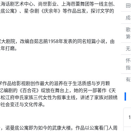
上海话剧艺术中心、尚世影业、上海芭蕾舞团等一线主创、
田
底公寓》、星·杂剧《庆余年》等作品出发，探讨文学的
成
歌
第
大剧院，改编自茹志鹃1958年发表的同名短篇小说，由
三年打磨。
无
怀
指
有
学作品给影视剧创作最大的滋养在于生活质感与岁月颗
安忆编剧的《百合花》绽放在舞台上，她的另一部著作《天
年松江府申氏家族三代女性为叙事主线，讲述了家族对顾绣
的社会变迁与文化传承。
台，诺曼底公寓即为如今的武康大楼。作品以公寓看门人周