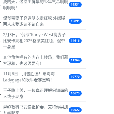
我的天，这溢出屏幕的少年气息啊啊
19531
啊啊啊！
侃爷带妻子穿透明衣走红毯 外媒曝
15891
两人未受邀请不请自来
2月3日，“侃爷”Kanye West携妻子
比安卡亮相2025格莱美红毯，侃爷
14616
一身黑…
其他角色拥有的内存卡转场，我们慕
11264
容璟和，也必须要有！
11月6日：川普胜选！曝霉霉
10770
Ladygaga和吹牛老爹黑料！
王子路上线，一位真正理解何知南的
10673
人终于现身
尹峥教科书式偏袒护妻，艾特你男朋
10022
友学起来