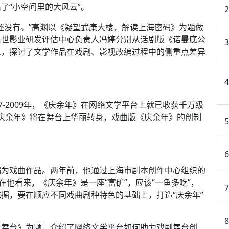
了“小空间里的大风云”。
还没有。”高渊以《凝望武康大楼，解读上海密码》为题做
尚世影业研发评估中心负责人冯婷分别从话剧版《诺曼底公
入，探讨了文学作品在戏剧、影视改编过程中的侧重点差异
7-2009年，《庆余年》在网络文学平台上就已收获千万级
《庆余年》将在舞台上华丽转身，戏曲版《庆余年》的创制
编为戏曲作品。两年前，他通过上海市剧本创作中心组织的
在他看来，《庆余年》是一座“富矿”，应该“一鱼多吃”，
掘，要在顺应不同戏曲剧种特色的基础上，打造“庆余年”
上舞台》为题，介绍了网络文学平台如何助力戏剧舞台创