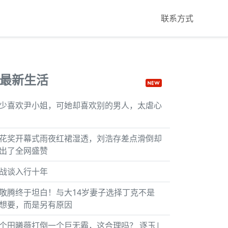
联系方式
最新生活
少喜欢尹小姐，可她却喜欢别的男人，太虐心
花奖开幕式雨夜红裙湿透，刘浩存差点滑倒却
出了全网盛赞
战谈入行十年
敬腾终于坦白！与大14岁妻子选择丁克不是
想要，而是另有原因
个田曦薇打倒一个巨无霸，这合理吗？ 逐玉|