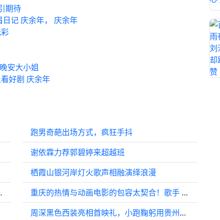
引期待
日记 庆余年， 庆余年
光彩
版晚安大小姐
看好剧 庆余年
跑男奇葩出场方式，疯狂手抖
谢依霖力荐郭碧婷来超越班
栖霞山银河岸灯火歌声相融演绎浪漫
说他现在桃花币多到花不完”
重庆的热情与动画电影的包容太契合！歌手 @吉克隽逸 出席激动失眠到半夜！
周深黑色西装亮相首映礼，小跑鞠躬用贵州话问候