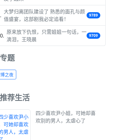
大梦归离团队建设了 熟悉的面孔与颜
9789
值盛宴，这部剧我必定追看！
原来放下仇恨，只需姐姐一句话，一
9709
滴泪，王晓晨
专题
微博之夜
推荐生活
四少喜欢尹小姐，可她却喜
欢别的男人，太虐心了