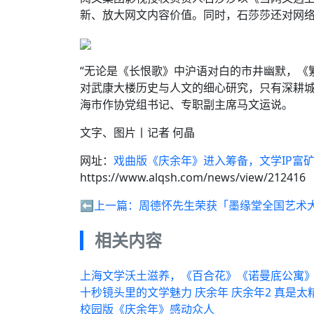
新、放大网文内容价值。同时，石莎莎还对网络
“无论是《长恨歌》中沪语对白的市井幽默，《
对武康大楼历史与人文的细心研究，只有深耕城
海市作协党组书记、专职副主席马文运说。
文字、图片丨记者 何晶
网址：
戏曲版《庆余年》进入筹备，文学IP富
https://www.alqsh.com/news/view/212416
⬅️上一篇：
周德怀先生荣获「墨缘堂全国艺术
相关内容
上海文学沃土滋养，《百合花》《诺曼底公寓》
十秒镜头里的文学魅力 庆余年 庆余年2 真是
校园版《庆余年》感动众人