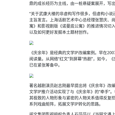
鼎的成长经历为主线，由一桩悬疑案展开，写出
“关于武康大楼的非虚构写作很多，但虚构小说
主旨发言。上海话剧艺术中心总经理张慧庆、
寓》和影视剧版《诺曼底公寓》的推进情况切
以及如何更好发掘本土题材创作。
《庆余年》是经典的文学IP改编案例。早在200
阅读量。从网络“红文”到屏幕“热剧”，如今，
已在紧张筹备中。
著名越剧演员赵志刚最早提出将《庆余年》改
文学IP推介活动实现了与《庆余年》的“牵手”。
其极致的人物形象与紧密的人物关系值得反复挖
系列戏曲矩阵，拓展文学IP转化的思路。
阅文集团影视授权负责人石莎莎以《当网文遇