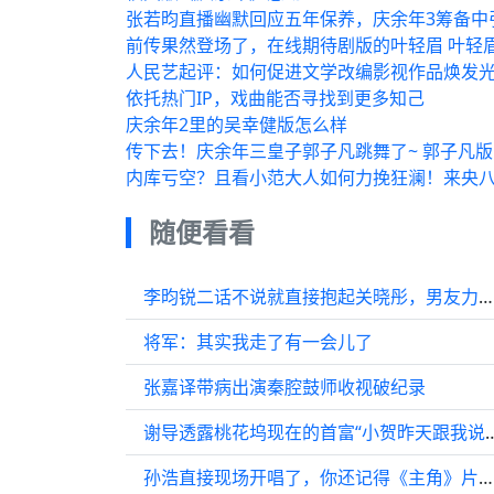
张若昀直播幽默回应五年保养，庆余年3筹备中
前传果然登场了，在线期待剧版的叶轻眉 叶轻眉
人民艺起评：如何促进文学改编影视作品焕发
依托热门IP，戏曲能否寻找到更多知己
庆余年2里的吴幸健版怎么样
传下去！庆余年三皇子郭子凡跳舞了~ 郭子凡
内库亏空？且看小范大人如何力挽狂澜！来央八
随便看看
李昀锐二话不说就直接抱起关晓彤，男友力爆棚
将军：其实我走了有一会儿了
张嘉译带病出演秦腔鼓师收视破纪录
谢导透露桃花坞现在的首富“小贺昨天跟我
孙浩直接现场开唱了，你还记得《主角》片尾曲吗？